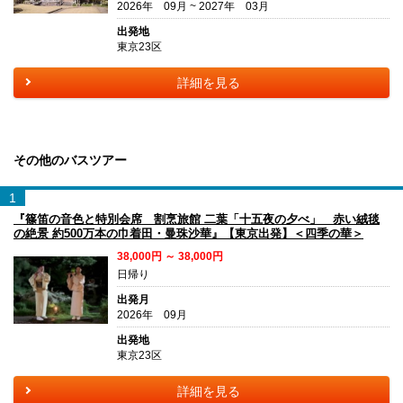
2026年 09月 ~ 2027年 03月
出発地
東京23区
詳細を見る
その他のバスツアー
1
『篠笛の音色と特別会席 割烹旅館 二葉「十五夜の夕べ」 赤い絨毯
の絶景 約500万本の巾着田・曼珠沙華』【東京出発】＜四季の華＞
38,000円 ～ 38,000円
日帰り
出発月
2026年 09月
出発地
東京23区
詳細を見る