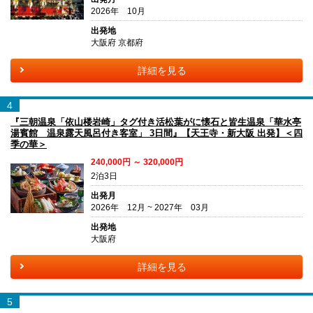
2026年 10月
出発地
大阪府 京都府
詳細を見る
4
『三朝温泉「依山楼岩崎」タグ付き活松葉がに懐石と皆生温泉「華水亭
湯賓館 温泉露天風呂付き客室」 3日間』【天王寺・新大阪 出発】＜四
季の華＞
240,000円 ～ 320,000円
2泊3日
出発月
2026年 12月 ~ 2027年 03月
出発地
大阪府
詳細を見る
5