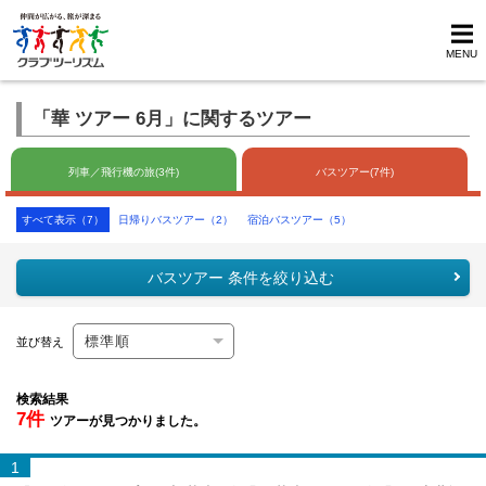
MENU
「華 ツアー 6月」に関するツアー
列車／飛行機の旅(3件)
バスツアー(7件)
すべて表示（7）
日帰りバスツアー（2）
宿泊バスツアー（5）
バスツアー 条件を絞り込む
並び替え
検索結果
7件
ツアーが見つかりました。
1