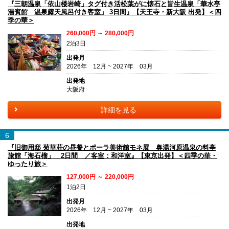
『三朝温泉「依山楼岩崎」タグ付き活松葉がに懐石と皆生温泉「華水亭
湯賓館 温泉露天風呂付き客室」 3日間』【天王寺・新大阪 出発】＜四
季の華＞
260,000円 ～ 280,000円
2泊3日
出発月
2026年 12月 ~ 2027年 03月
出発地
大阪府
詳細を見る
6
『旧御用邸 菊華荘の昼餐とポーラ美術館モネ展 奥湯河原温泉の料亭
旅館「海石榴」 2日間 ／客室：和洋室』【東京出発】＜四季の華・
ゆったり旅＞
127,000円 ～ 220,000円
1泊2日
出発月
2026年 12月 ~ 2027年 03月
出発地