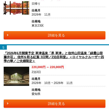
日帰り
出発月
2026年 11月
出発地
東京23区
詳細を見る
5
『2026年6月開業予定 草津温泉「界 草津」と信州山田温泉「緑霞山宿
藤井荘」 信州を彩る紅葉 3日間／2泊目和室』＜ロイヤルクルーザー四
季の華／ご夫婦限定＞
220,000円 ～ 220,000円
2泊3日
出発月
2026年 10月 ~ 2026年 11月
出発地
愛知県
詳細を見る