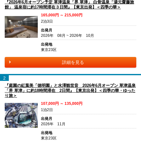
『2026年6月オープン予定 草津温泉「界 草津」 白骨温泉「湯元齋藤旅
館」 温泉宿に約17時間滞在３日間』【東京出発】＜四季の華＞
165,000円 ～ 215,000円
2泊3日
出発月
2026年 08月 ~ 2026年 10月
出発地
東京23区
詳細を見る
2
『庭園の紅葉美「徳明園」と水澤観世音 2026年6月オープン 草津温泉
「界 草津」に約18時間滞在 2日間』【東京出発】＜四季の華・ゆった
り旅＞
107,000円 ～ 135,000円
1泊2日
出発月
2026年 11月
出発地
東京23区