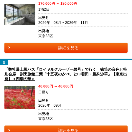
170,000円 ～ 180,000円
1泊2日
出発月
2026年 08月 ~ 2026年 11月
出発地
東京23区
詳細を見る
9
『弊社最上級バス「ロイヤルクルーザー碧号」で行く 篠笛の音色と特
別会席 割烹旅館二葉「十五夜の夕べ」と巾着田・曼殊沙華』【東京出
発】＜四季の華＞
40,000円 ～ 40,000円
日帰り
出発月
2026年 09月
出発地
東京23区
詳細を見る