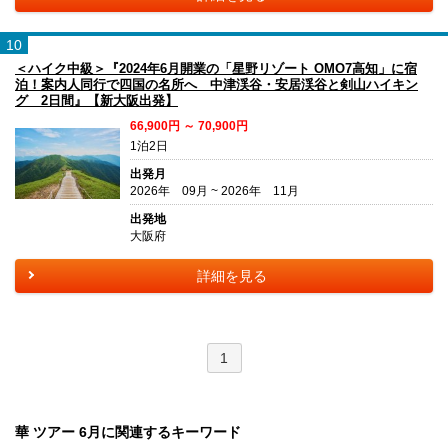
10
＜ハイク中級＞『2024年6月開業の「星野リゾート OMO7高知」に宿
泊！案内人同行で四国の名所へ 中津渓谷・安居渓谷と剣山ハイキン
グ 2日間』【新大阪出発】
66,900円 ～ 70,900円
1泊2日
出発月
2026年 09月 ~ 2026年 11月
出発地
大阪府
詳細を見る
1
華 ツアー 6月に関連するキーワード