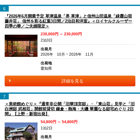
6
『2026年6月開業予定 草津温泉「界 草津」と信州山田温泉「緑霞山宿
藤井荘」 信州を彩る紅葉3日間／2泊目和洋室』＜ロイヤルクルーザー
四季の華／ご夫婦限定＞
230,000円 ～ 230,000円
2泊3日
出発月
2026年 10月 ~ 2026年 11月
出発地
愛知県
詳細を見る
7
＜美術館めぐり＞『通常非公開「旧華頂宮邸」・「東山荘」見学と「旧
白洲邸 武相荘」開館前貸切 鎌倉・熱海・大磯 華麗なる邸宅めぐり 2日
間』【上野・新宿出発】
54,800円 ～ 54,800円
1泊2日
出発月