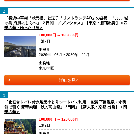
2
『横浜中華街「状元樓」と逗子「リストランテAO」の昼餐 「ふふ 城
ヶ島 海風のしらべ」 ２日間 ／プレシャス』【東京・新宿出発】＜四
季の華・ゆったり旅＞
180,000円 ～ 180,000円
1泊2日
出発月
2026年 08月 ~ 2026年 11月
出発地
東京23区
詳細を見る
3
『化粧台トイレ付き足元ゆとりシートバス利用 名湯 下呂温泉・水明
館で寛ぐ 豪華絢爛「秋の高山祭」 2日間』【新大阪・京都 出発】＜四
季の華＞
100,000円 ～ 120,000円
1泊2日
出発月