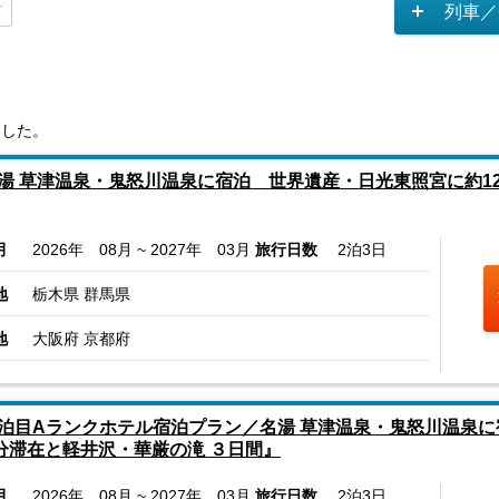
列車／
ました。
湯 草津温泉・鬼怒川温泉に宿泊 世界遺産・日光東照宮に約12
月
2026年 08月 ~ 2027年 03月
旅行日数
2泊3日
地
栃木県 群馬県
地
大阪府 京都府
泊目Aランクホテル宿泊プラン／名湯 草津温泉・鬼怒川温泉
0分滞在と軽井沢・華厳の滝 ３日間』
月
2026年 08月 ~ 2027年 03月
旅行日数
2泊3日