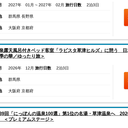
月
2027年 01月 ~ 2027年 02月
旅行日数
2泊3日
地
群馬県 長野県
地
大阪府 京都府
泉露天風呂付きベッド客室「ラビスタ草津ヒルズ」に憩う 日本
季の華／ゆったり旅＞
月
2026年 12月
旅行日数
2泊3日
地
群馬県
地
大阪府 京都府
39回「にっぽんの温泉100選」第1位の名湯・草津温泉へ 202
 ＜プレミアムステージ＞