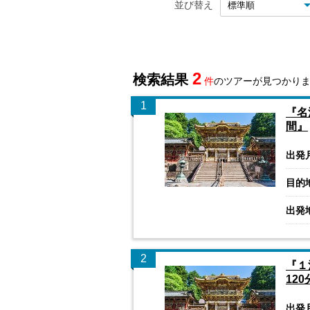
並び替え
2
検索結果
件
のツアーが見つかり
1
『名
間』
出発
目的
出発
2
『１
12
出発