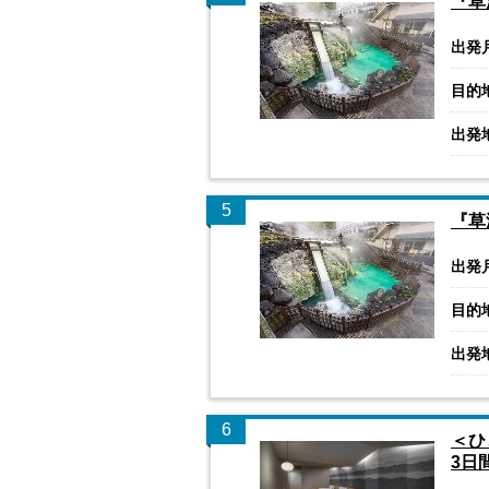
『草
出発
目的
出発
5
『草
出発
目的
出発
6
＜ひ
3日