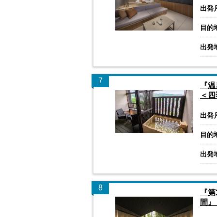
出発
目的
出発
7
『温
＜四
出発
目的
出発
8
『第
間』