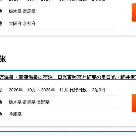
地
栃木県 群馬県
地
大阪府 京都府
旅
万温泉・草津温泉に宿泊 日光東照宮と紅葉の奥日光・軽井沢
月
2026年 10月 ~ 2026年 11月
旅行日数
2泊3日
地
栃木県 群馬県 長野県
地
兵庫県