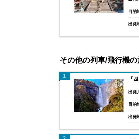
目的
出発
その他の列車/飛行機の
1
『四
出発
目的
出発
2