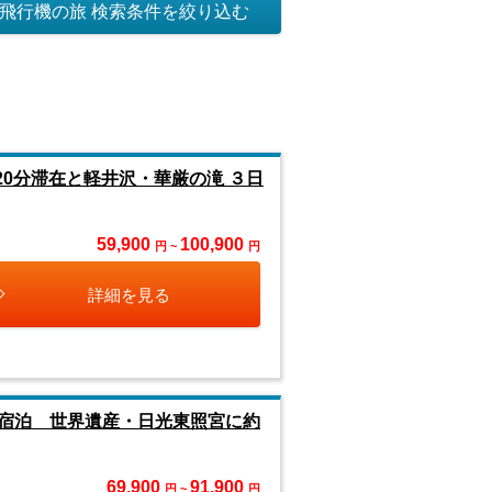
飛行機の旅 検索条件を絞り込む
0分滞在と軽井沢・華厳の滝 ３日
59,900
100,900
円 ~
円
詳細を見る
に宿泊 世界遺産・日光東照宮に約
69,900
91,900
円 ~
円