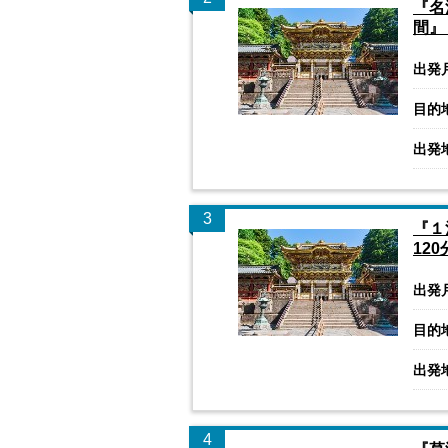
『名
間』
出発
目的
出発
3
『１
12
出発
目的
出発
4