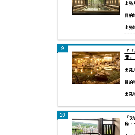
出発
目的
出発
9
『「
間』
出発
目的
出発
10
『3
座・