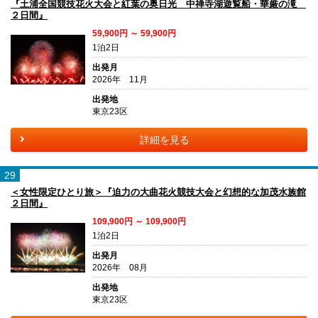
『土浦全国競技花火大会と紅葉の奥日光 中禅寺湖遊覧船・華厳の滝
２日間』
59,900円 ～ 59,900円
1泊2日
出発月
2026年 11月
出発地
東京23区
詳細を見る
29
＜女性限定ひとり旅＞『迫力の大曲花火競技大会と幻想的な加茂水族館
２日間』
109,900円 ～ 109,900円
1泊2日
出発月
2026年 08月
出発地
東京23区