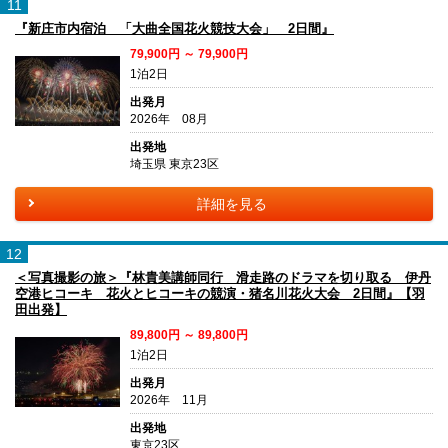
11
『新庄市内宿泊 「大曲全国花火競技大会」 2日間』
79,900円 ～ 79,900円
1泊2日
出発月
2026年 08月
出発地
埼玉県 東京23区
詳細を見る
12
＜写真撮影の旅＞『林貴美講師同行 滑走路のドラマを切り取る 伊丹
空港ヒコーキ 花火とヒコーキの競演・猪名川花火大会 2日間』【羽
田出発】
89,800円 ～ 89,800円
1泊2日
出発月
2026年 11月
出発地
東京23区