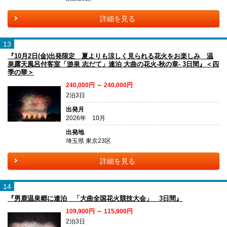
詳細を見る
13
『10月2日(金)出発限定 夏よりも涼しく見られる花火をお楽しみ 温
泉露天風呂付客室「游泉 志だて」連泊 大曲の花火-秋の章- 3日間』＜四
季の華＞
240,000円 ～ 240,000円
2泊3日
出発月
2026年 10月
出発地
埼玉県 東京23区
詳細を見る
14
『男鹿温泉郷に連泊 「大曲全国花火競技大会」 3日間』
109,900円 ～ 115,900円
2泊3日