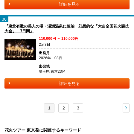
詳細を見る
30
『東北有数の美人の湯・湯瀬温泉に連泊 幻想的な「大曲全国花火競技
大会」 3日間』
110,000円 ～ 110,000円
2泊3日
出発月
2026年 08月
出発地
埼玉県 東京23区
詳細を見る
1
2
3
次
花火ツアー 東京発に関連するキーワード