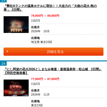
23
『弊社Aランクの温泉ホテルに宿泊！！大迫力の「大曲の花火-秋の
章-」 2日間』
79,900円 ～ 89,900円
1泊2日
出発月
2026年 10月
出発地
埼玉県 東京23区
詳細を見る
24
『にし阿波の花火2026としまなみ海道・道後温泉街・松山城 2日間』
【羽田空港発着】
77,900円 ～ 87,900円
1泊2日
出発月
2026年 11月
出発地
東京23区