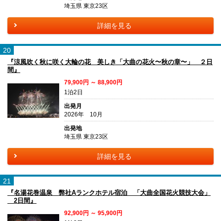
埼玉県 東京23区
詳細を見る
20
『涼風吹く秋に咲く大輪の花 美しき「大曲の花火〜秋の章〜」 ２日
間』
79,900円 ～ 88,900円
1泊2日
出発月
2026年 10月
出発地
埼玉県 東京23区
詳細を見る
21
『名湯花巻温泉 弊社Aランクホテル宿泊 「大曲全国花火競技大会」
2日間』
92,900円 ～ 95,900円