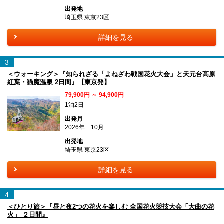
出発地
埼玉県 東京23区
詳細を見る
3
＜ウォーキング＞『知られざる「よねざわ戦国花火大会」と天元台高原
紅葉・猫魔温泉 2日間』【東京発】
79,900円 ～ 94,900円
1泊2日
出発月
2026年 10月
出発地
埼玉県 東京23区
詳細を見る
4
＜ひとり旅＞『昼と夜2つの花火を楽しむ 全国花火競技大会「大曲の花
火」 ２日間』