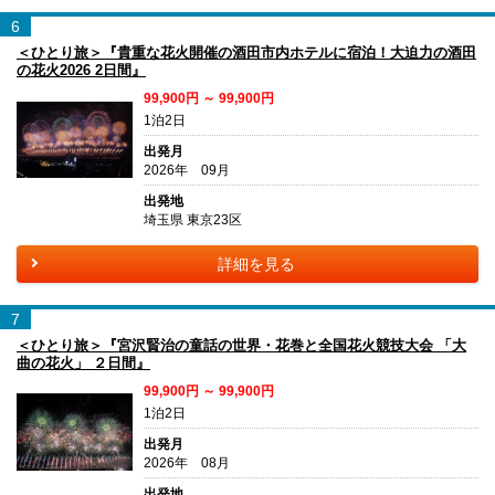
6
＜ひとり旅＞『貴重な花火開催の酒田市内ホテルに宿泊！大迫力の酒田
の花火2026 2日間』
99,900円 ～ 99,900円
1泊2日
出発月
2026年 09月
出発地
埼玉県 東京23区
詳細を見る
7
＜ひとり旅＞『宮沢賢治の童話の世界・花巻と全国花火競技大会 「大
曲の花火」 ２日間』
99,900円 ～ 99,900円
1泊2日
出発月
2026年 08月
出発地