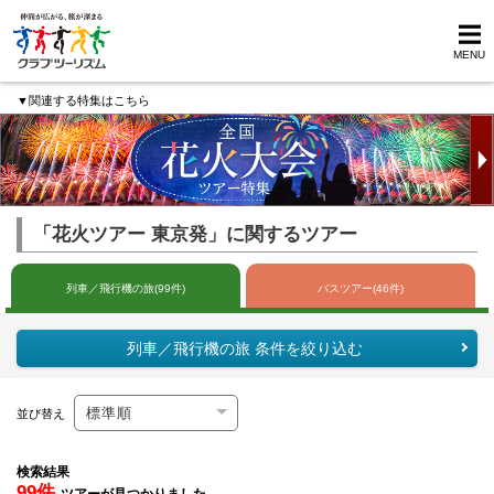
MENU
▼関連する特集はこちら
「花火ツアー 東京発」に関するツアー
列車／飛行機の旅(99件)
バスツアー(46件)
列車／飛行機の旅 条件を絞り込む
並び替え
検索結果
99件
ツアーが見つかりました。