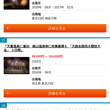
出発月
2026年 08月 ~ 2027年 02月
出発地
東京23区 神奈川県
詳細を見る
27
『天童温泉に連泊 銀山温泉街に松島散策も 「大曲全国花火競技大
会」 ３日間』
99,000円 ～ 104,000円
2泊3日
出発月
2026年 08月
出発地
埼玉県 東京23区
詳細を見る
28