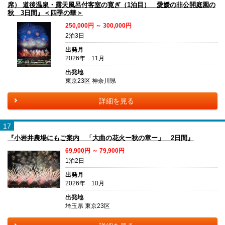
席） 道後温泉・露天風呂付客室の寛ぎ（1泊目） 愛媛の非公開庭園の
秋 3日間』＜四季の華＞
250,000円 ～ 300,000円
2泊3日
出発月
2026年 11月
出発地
東京23区 神奈川県
詳細を見る
17
『小岩井農場にもご案内 「大曲の花火ー秋の章ー」 2日間』
69,900円 ～ 79,900円
1泊2日
出発月
2026年 10月
出発地
埼玉県 東京23区