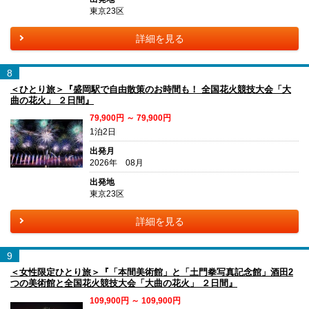
東京23区
詳細を見る
8
＜ひとり旅＞『盛岡駅で自由散策のお時間も！ 全国花火競技大会「大
曲の花火」 ２日間』
79,900円 ～ 79,900円
1泊2日
出発月
2026年 08月
出発地
東京23区
詳細を見る
9
＜女性限定ひとり旅＞『「本間美術館」と「土門拳写真記念館」酒田2
つの美術館と全国花火競技大会「大曲の花火」 ２日間』
109,900円 ～ 109,900円