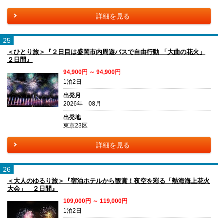
詳細を見る
25
＜ひとり旅＞『２日目は盛岡市内周遊バスで自由行動 「大曲の花火」
２日間』
94,900円 ～ 94,900円
1泊2日
出発月
2026年 08月
出発地
東京23区
詳細を見る
26
＜大人のゆるり旅＞『宿泊ホテルから観賞！夜空を彩る「熱海海上花火
大会」 ２日間』
109,000円 ～ 119,000円
1泊2日