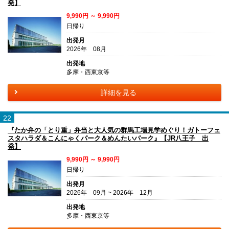
発】
9,990円 ～ 9,990円
日帰り
出発月
2026年 08月
出発地
多摩・西東京等
詳細を見る
22
『たか弁の「とり重」弁当と大人気の群馬工場見学めぐり！ガトーフェ
スタハラダ＆こんにゃくパーク＆めんたいパーク』【JR八王子 出
発】
9,990円 ～ 9,990円
日帰り
出発月
2026年 09月 ~ 2026年 12月
出発地
多摩・西東京等