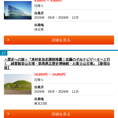
9,990円 ～ 9,990円
日帰り
出発月
2026年 09月 ~ 2026年 12月
出発地
埼玉県
詳細を見る
17
＜歴史への旅＞『来村多加史講師推薦！佐藤のぞみナビゲーターと行
く 綿貫観音山古墳・群馬県立歴史博物館・お富士山古墳』【新宿出
発】
19,800円 ～ 19,800円
日帰り
出発月
2026年 09月 ~ 2026年 11月
出発地
東京23区
詳細を見る