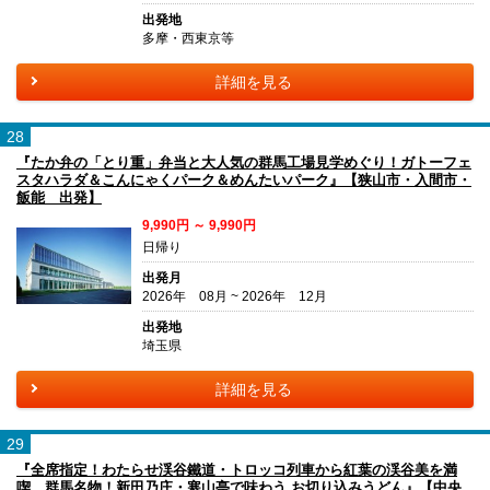
出発地
多摩・西東京等
詳細を見る
28
『たか弁の「とり重」弁当と大人気の群馬工場見学めぐり！ガトーフェ
スタハラダ＆こんにゃくパーク＆めんたいパーク』【狭山市・入間市・
飯能 出発】
9,990円 ～ 9,990円
日帰り
出発月
2026年 08月 ~ 2026年 12月
出発地
埼玉県
詳細を見る
29
『全席指定！わたらせ渓谷鐵道・トロッコ列車から紅葉の渓谷美を満
喫 群馬名物！新田乃庄・寒山亭で味わう お切り込みうどん』【中央