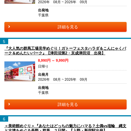
2026年 08月 ~ 2026年 09月
出発地
千葉県
詳細を見る
5
『大人気の群馬工場見学めぐり！ガトーフェスタハラダ＆こんにゃくパ
ーク＆めんたいパーク』【津田沼第2・京成津田沼 出発】
8,990円 ～ 9,990円
日帰り
出発月
2026年 08月 ~ 2026年 09月
出発地
千葉県
詳細を見る
6
＜美術館めぐり＞『あなたはどっちの魅力にハマる？土偶vs埴輪 縄文
と古墳をめぐる長野・群馬 ２日間』【上野・新宿駅出発】