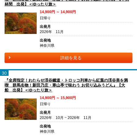
林間 出発】＜ゆったり旅＞
14,900円 ～ 14,900円
日帰り
出発月
2026年 11月
出発地
神奈川県
詳細を見る
30
『全席指定！わたらせ渓谷鐵道・トロッコ列車から紅葉の渓谷美を満
喫 群馬名物！新田乃庄・寒山亭で味わう お切り込みうどん』【大
船 出発】＜ゆったり旅＞
14,900円 ～ 15,900円
日帰り
出発月
2026年 10月 ~ 2026年 11月
出発地
神奈川県