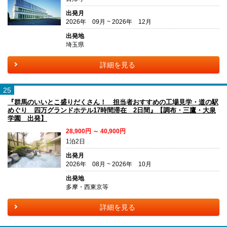
出発月
2026年 09月 ~ 2026年 12月
出発地
埼玉県
詳細を見る
25
『群馬のいいとこ盛りだくさん！ 担当者おすすめの工場見学・道の駅
めぐり 四万グランドホテル17時間滞在 2日間』【調布・三鷹・大泉
学園 出発】
28,900円 ～ 40,900円
1泊2日
出発月
2026年 08月 ~ 2026年 10月
出発地
多摩・西東京等
詳細を見る