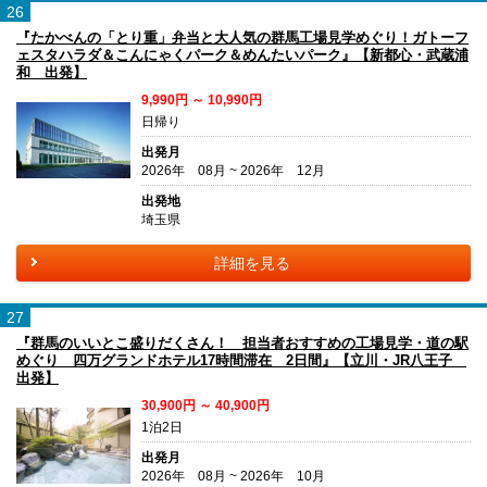
26
『たかべんの「とり重」弁当と大人気の群馬工場見学めぐり！ガトーフ
ェスタハラダ＆こんにゃくパーク＆めんたいパーク』【新都心・武蔵浦
和 出発】
9,990円 ～ 10,990円
日帰り
出発月
2026年 08月 ~ 2026年 12月
出発地
埼玉県
詳細を見る
27
『群馬のいいとこ盛りだくさん！ 担当者おすすめの工場見学・道の駅
めぐり 四万グランドホテル17時間滞在 2日間』【立川・JR八王子
出発】
30,900円 ～ 40,900円
1泊2日
出発月
2026年 08月 ~ 2026年 10月