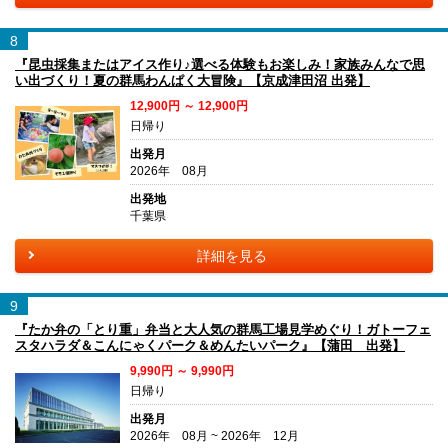
8
『昆虫採集またはアイス作り♪選べる体験もお楽しみ！家族みんなで思
い出づくり！夏の群馬わんぱく大冒険』【京成津田沼 出発】
12,900円 ～ 12,900円
日帰り
出発月
2026年 08月
出発地
千葉県
詳細を見る
9
『たか弁の「とり重」弁当と大人気の群馬工場見学めぐり！ガトーフェ
スタハラダ＆こんにゃくパーク＆めんたいパーク』【蒲田 出発】
9,990円 ～ 9,990円
日帰り
出発月
2026年 08月 ~ 2026年 12月