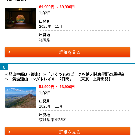
69,900円 ～ 69,900円
1泊2日
出発月
2026年 11月
出発地
福岡県
詳細を見る
5
＜登山中級B（縦走）＞『いくつものピークを越え関東平野の展望台
へ 筑波連山ロングトレイル 2日間』 【東京・上野出発】
53,900円 ～ 53,900円
1泊2日
出発月
2026年 11月
出発地
茨城県 東京23区
詳細を見る