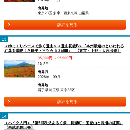
出発地
東京23区 多摩・西東京等 山梨県
詳細を見る
13
＜ゆっくりペースで歩く登山＞＜登山初級B＞『本州最速のといわれる
紅葉を満喫！八幡平・三ツ石山 2日間』 【東京・上野・大宮出発】
95,900円 ～ 95,900円
1泊2日
出発月
2026年 09月
出発地
岩手県 埼玉県 東京23区
詳細を見る
14
＜ハイク入門＞『第5回秩父あるく祭 長瀞町・宝登山と長瀞の紅葉』
【西武池袋出発】