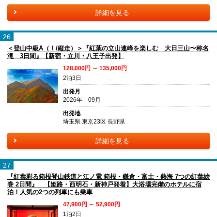
詳細を見る
26
＜登山中級A（！/縦走）＞『紅葉の立山連峰を楽しむ 大日三山〜称名
滝 3日間』【新宿・立川・八王子出発】
128,000円 ～ 135,000円
2泊3日
出発月
2026年 09月
出発地
埼玉県 東京23区 長野県
詳細を見る
27
『紅葉彩る箱根登山鉄道と江ノ電 箱根・鎌倉・富士・熱海 7つの紅葉絵
巻 2日間』 【姫路・西明石・新神戸発着】大浴場完備のホテルに宿
泊！人気の2つの列車にも乗車
47,900円 ～ 52,900円
1泊2日