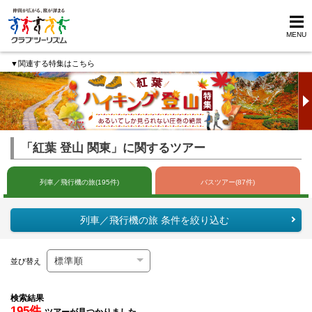
MENU
▼関連する特集はこちら
「紅葉 登山 関東」に関するツアー
列車／飛行機の旅(195件)
バスツアー(87件)
列車／飛行機の旅 条件を絞り込む
並び替え
検索結果
195件
ツアーが見つかりました。