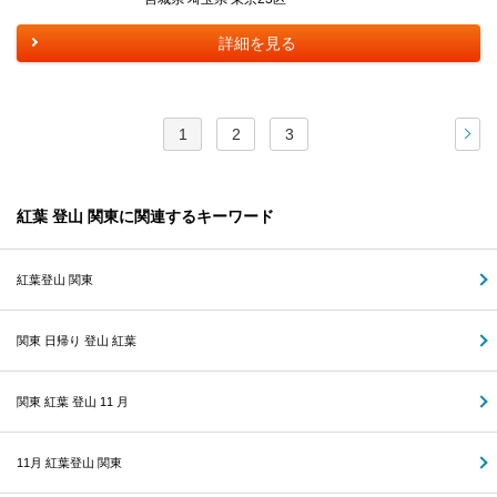
詳細を見る
1
2
3
次
紅葉 登山 関東に関連するキーワード
紅葉登山 関東
関東 日帰り 登山 紅葉
関東 紅葉 登山 11 月
11月 紅葉登山 関東