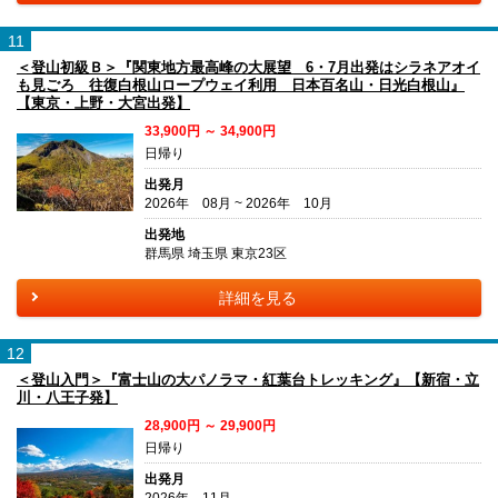
11
＜登山初級Ｂ＞『関東地方最高峰の大展望 6・7月出発はシラネアオイ
も見ごろ 往復白根山ロープウェイ利用 日本百名山・日光白根山』
【東京・上野・大宮出発】
33,900円 ～ 34,900円
日帰り
出発月
2026年 08月 ~ 2026年 10月
出発地
群馬県 埼玉県 東京23区
詳細を見る
12
＜登山入門＞『富士山の大パノラマ・紅葉台トレッキング』【新宿・立
川・八王子発】
28,900円 ～ 29,900円
日帰り
出発月
2026年 11月