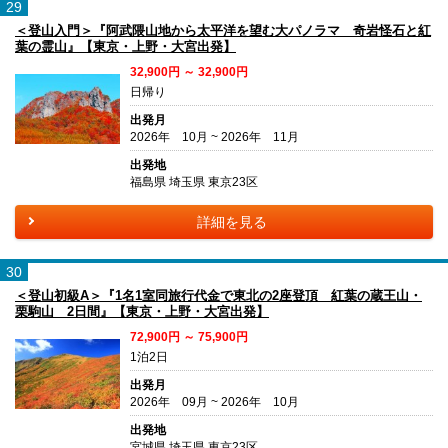
29
＜登山入門＞『阿武隈山地から太平洋を望む大パノラマ 奇岩怪石と紅
葉の霊山』【東京・上野・大宮出発】
32,900円 ～ 32,900円
日帰り
出発月
2026年 10月 ~ 2026年 11月
出発地
福島県 埼玉県 東京23区
詳細を見る
30
＜登山初級A＞『1名1室同旅行代金で東北の2座登頂 紅葉の蔵王山・
栗駒山 2日間』【東京・上野・大宮出発】
72,900円 ～ 75,900円
1泊2日
出発月
2026年 09月 ~ 2026年 10月
出発地
宮城県 埼玉県 東京23区