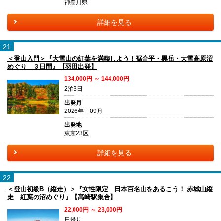
神奈川県
詳細を見る
21
＜登山入門＞『大雪山の紅葉を満喫しよう！裾合平・黒岳・大雪高原沼
めぐり ３日間』【羽田出発】
134,000円 ～ 144,000円
2泊3日
出発月
2026年 09月
出発地
東京23区
詳細を見る
22
＜登山初級B（縦走）＞『女性限定 日本百名山をあるこう！ 赤城山縦
走 紅葉の沼めぐり』【高崎駅集合】
22,000円 ～ 23,000円
日帰り