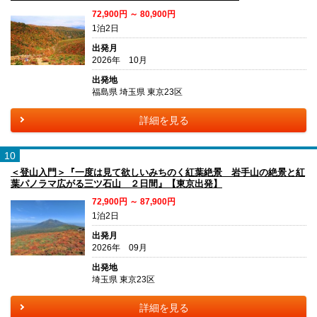
72,900円 ～ 80,900円
1泊2日
出発月
2026年 10月
出発地
福島県 埼玉県 東京23区
詳細を見る
10
＜登山入門＞『一度は見て欲しいみちのく紅葉絶景 岩手山の絶景と紅
葉パノラマ広がる三ツ石山 ２日間』【東京出発】
72,900円 ～ 87,900円
1泊2日
出発月
2026年 09月
出発地
埼玉県 東京23区
詳細を見る