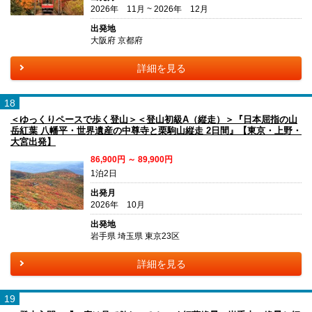
2026年 11月 ~ 2026年 12月
出発地
大阪府 京都府
詳細を見る
18
＜ゆっくりペースで歩く登山＞＜登山初級A（縦走）＞『日本屈指の山
岳紅葉 八幡平・世界遺産の中尊寺と栗駒山縦走 2日間』【東京・上野・
大宮出発】
86,900円 ～ 89,900円
1泊2日
出発月
2026年 10月
出発地
岩手県 埼玉県 東京23区
詳細を見る
19