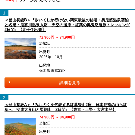
1
＜登山初級B＞『歩いてしか行けない関東最後の秘湯・奥鬼怒温泉宿泊
と名湯・鬼怒川温泉入浴 天空の湿原・紅葉の奥鬼怒湿原トレッキング
2日間』【北千住出発】
72,900円 ～ 74,900円
1泊2日
出発月
2026年 10月
出発地
栃木県 東京23区
詳細を見る
2
＜登山初級A＞『みちのくを代表する紅葉登山2座 日本屈指の山岳紅
葉へ 安達太良山と栗駒山 2日間』【東京・上野・大宮出発】
74,900円 ～ 84,900円
1泊2日
出発月