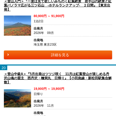
＜登山入門＞『一度は見て欲しいみちのく紅葉絶景 岩手山の絶景と紅
葉パノラマ広がる三ツ石山 -ホテルランクアップ- ２日間』【東京出
発】
80,900円 ～ 91,900円
1泊2日
出発月
2026年 09月
出発地
埼玉県 東京23区
詳細を見る
20
＜登山中級A＞『5月出発はツツジ咲く 11月は紅葉登山が楽しめる丹
沢山魂の盟主 西丹沢・檜洞丸 日帰り』【小田急線・新松田駅集合解
散】
19,900円 ～ 19,900円
日帰り
出発月
2026年 11月
出発地