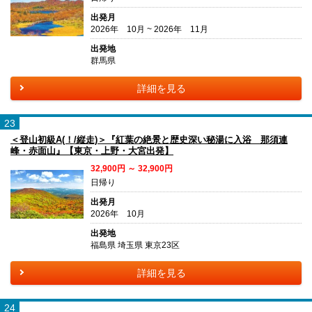
出発月
2026年 10月 ~ 2026年 11月
出発地
群馬県
詳細を見る
23
＜登山初級A(！/縦走)＞『紅葉の絶景と歴史深い秘湯に入浴 那須連
峰・赤面山』【東京・上野・大宮出発】
32,900円 ～ 32,900円
日帰り
出発月
2026年 10月
出発地
福島県 埼玉県 東京23区
詳細を見る
24