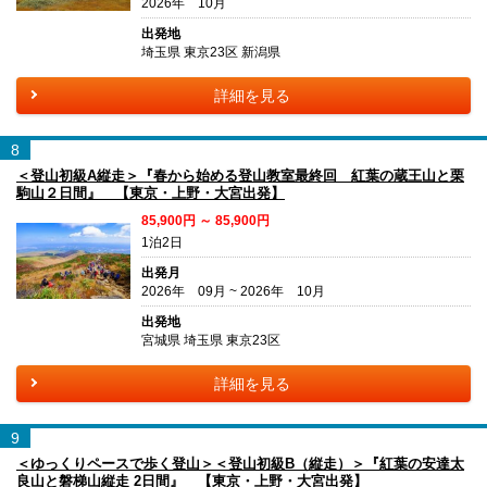
2026年 10月
出発地
埼玉県 東京23区 新潟県
詳細を見る
8
＜登山初級A縦走＞『春から始める登山教室最終回 紅葉の蔵王山と栗
駒山２日間』 【東京・上野・大宮出発】
85,900円 ～ 85,900円
1泊2日
出発月
2026年 09月 ~ 2026年 10月
出発地
宮城県 埼玉県 東京23区
詳細を見る
9
＜ゆっくりペースで歩く登山＞＜登山初級B（縦走）＞『紅葉の安達太
良山と磐梯山縦走 2日間』 【東京・上野・大宮出発】