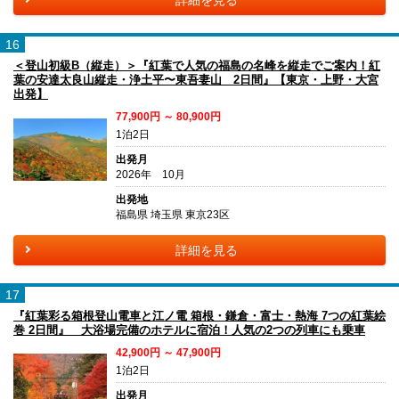
16
＜登山初級B（縦走）＞『紅葉で人気の福島の名峰を縦走でご案内！紅
葉の安達太良山縦走・浄土平〜東吾妻山 2日間』【東京・上野・大宮
出発】
77,900円 ～ 80,900円
1泊2日
出発月
2026年 10月
出発地
福島県 埼玉県 東京23区
詳細を見る
17
『紅葉彩る箱根登山電車と江ノ電 箱根・鎌倉・富士・熱海 7つの紅葉絵
巻 2日間』 大浴場完備のホテルに宿泊！人気の2つの列車にも乗車
42,900円 ～ 47,900円
1泊2日
出発月