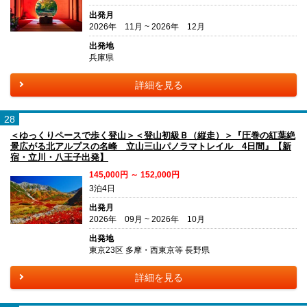
出発月
2026年 11月 ~ 2026年 12月
出発地
兵庫県
詳細を見る
28
＜ゆっくりペースで歩く登山＞＜登山初級Ｂ（縦走）＞『圧巻の紅葉絶
景広がる北アルプスの名峰 立山三山パノラマトレイル 4日間』【新
宿・立川・八王子出発】
145,000円 ～ 152,000円
3泊4日
出発月
2026年 09月 ~ 2026年 10月
出発地
東京23区 多摩・西東京等 長野県
詳細を見る