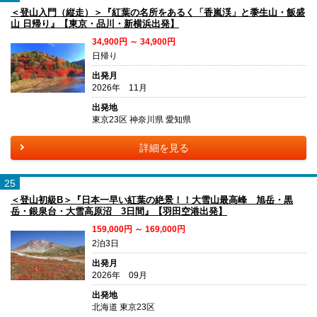
＜登山入門（縦走）＞『紅葉の名所をあるく「香嵐渓」と黍生山・飯盛
山 日帰り』【東京・品川・新横浜出発】
34,900円 ～ 34,900円
日帰り
出発月
2026年 11月
出発地
東京23区 神奈川県 愛知県
詳細を見る
25
＜登山初級B＞『日本一早い紅葉の絶景！！大雪山最高峰 旭岳・黒
岳・銀泉台・大雪高原沼 3日間』【羽田空港出発】
159,000円 ～ 169,000円
2泊3日
出発月
2026年 09月
出発地
北海道 東京23区