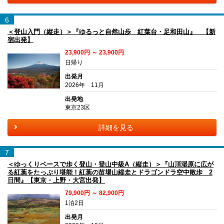
6
＜登山入門（縦走）＞『ゆるっと自然山歩 紅葉台・足和田山』 【新
宿出発】
23,900円 ～ 23,900円
日帰り
出発月
2026年 11月
出発地
東京23区
詳細を見る
7
＜ゆっくりペースで歩く登山・登山中級A（縦走）＞『山頂湿原に広が
る紅葉をたっぷり堪能！紅葉の苗場山縦走とドラゴンドラ空中散歩 2
日間』【東京・上野・大宮出発】
79,900円 ～ 82,900円
1泊2日
出発月