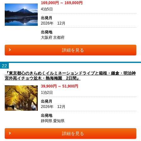
169,000円 ～ 169,000円
4泊5日
出発月
2026年 12月
出発地
大阪府 京都府
詳細を見る
22
『東京都心のきらめくイルミネーションドライブと箱根・鎌倉・明治神
宮外苑イチョウ並木・熱海梅園 2日間』
39,900円 ～ 51,900円
1泊2日
出発月
2026年 12月
出発地
静岡県 愛知県
詳細を見る