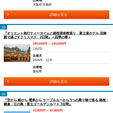
出発地
大阪府 京都府
詳細を見る
25
『オリエント急行ティータイムと箱根美術館巡り 富士屋ホテル 花御
殿で過ごすクリスマス 2日間』＜四季の華＞
180,000円 ～ 230,000円
1泊2日
出発月
2026年 12月
出発地
愛知県
詳細を見る
26
『空から 船から 電車から ケーブルカーから 5つの乗り物で巡る 箱根・
鎌倉・江の島・富士ゴールデンルート 3日間』
70,900円 ～ 87,900円