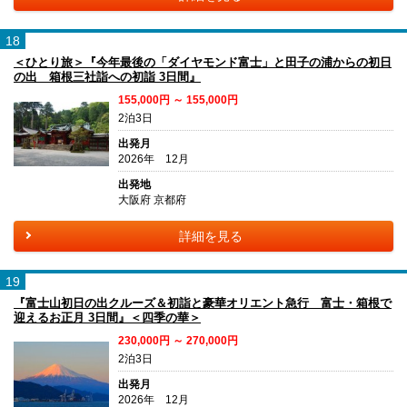
18
＜ひとり旅＞『今年最後の「ダイヤモンド富士」と田子の浦からの初日
の出 箱根三社詣への初詣 3日間』
155,000円 ～ 155,000円
2泊3日
出発月
2026年 12月
出発地
大阪府 京都府
詳細を見る
19
『富士山初日の出クルーズ＆初詣と豪華オリエント急行 富士・箱根で
迎えるお正月 3日間』＜四季の華＞
230,000円 ～ 270,000円
2泊3日
出発月
2026年 12月