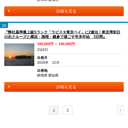
詳細を見る
30
『弊社基準最上級Sランク「ラビスタ東京ベイ」に2連泊！東京湾初日
の出クルーズと横浜・箱根・鎌倉で過ごす年末年始 3日間』
160,000円 ～ 190,000円
2泊3日
出発月
2026年 12月
出発地
静岡県 愛知県
詳細を見る
1
2
次