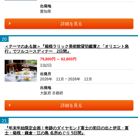
出発地
愛知県
詳細を見る
20
＜テーマのある旅＞『箱根ラリック美術館貸切鑑賞と「オリエント急
行」でフルコースディナー 2日間』
79,800円 ～ 82,800円
1泊2日
出発月
2026年 11月 ~ 2026年 12月
出発地
大阪府 京都府
詳細を見る
21
『年末年始限定企画！奇跡のダイヤモンド富士の初日の出と伊豆・富
士・箱根・鎌倉・江の島 名所めぐり 5日間』