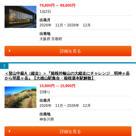
79,800円 ～ 89,800円
1泊2日
出発月
2026年 11月 ~ 2026年 12月
出発地
大阪府 京都府
詳細を見る
7
＜登山中級A（縦走）＞『箱根外輪山の大縦走にチャレンジ 明神ヶ岳
から明星ヶ岳』【大雄山駅集合・箱根湯本駅解散】
15,900円 ～ 15,900円
日帰り
出発月
2026年 11月 ~ 2026年 12月
出発地
神奈川県
詳細を見る