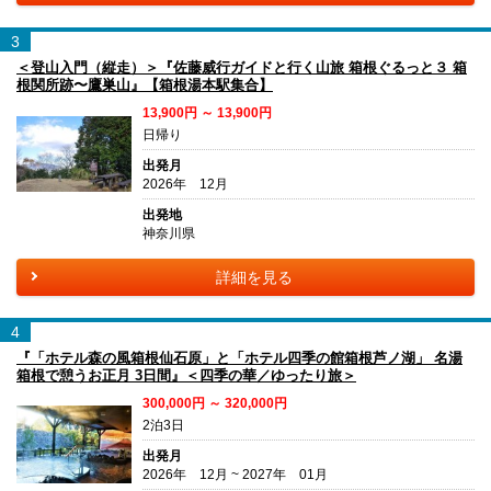
3
＜登山入門（縦走）＞『佐藤威行ガイドと行く山旅 箱根ぐるっと３ 箱
根関所跡〜鷹巣山』【箱根湯本駅集合】
13,900円 ～ 13,900円
日帰り
出発月
2026年 12月
出発地
神奈川県
詳細を見る
4
『「ホテル森の風箱根仙石原」と「ホテル四季の館箱根芦ノ湖」 名湯
箱根で憩うお正月 3日間』＜四季の華／ゆったり旅＞
300,000円 ～ 320,000円
2泊3日
出発月
2026年 12月 ~ 2027年 01月