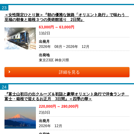
23
＜女性限定ひとり旅＞『朝の優雅な旅路「オリエント急行」で味わう
至福の朝食と箱根３つの美術館巡り 2日間』
63,000円 ～ 63,000円
1泊2日
出発月
2026年 08月 ~ 2026年 12月
出発地
東京23区 神奈川県
詳細を見る
24
『富士山初日の出クルーズ＆初詣と豪華オリエント急行で洋食ランチ
富士・箱根で迎えるお正月 3日間』＜四季の華＞
220,000円 ～ 280,000円
2泊3日
出発月
2026年 12月