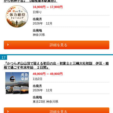
から明神ヶ岳』 【箱根湯本駅集合】
16,900円 ～ 17,900円
日帰り
出発月
2026年 12月
出発地
神奈川県
詳細を見る
17
『かつらぎ山山頂で迎える初日の出・初富士と三嶋大社初詣 伊豆・箱
根で過ごす年末年始 ２日間』
49,900円 ～ 49,900円
1泊2日
出発月
2026年 12月
出発地
東京23区 神奈川県
詳細を見る