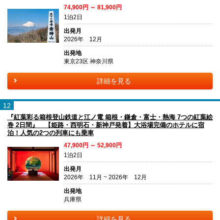
74,900円 ～ 81,900円
1泊2日
出発月
2026年 12月
出発地
東京23区 神奈川県
詳細を見る
12
『紅葉彩る箱根登山鉄道と江ノ電 箱根・鎌倉・富士・熱海 7つの紅葉絵
巻 2日間』 【姫路・西明石・新神戸発着】大浴場完備のホテルに宿
泊！人気の2つの列車にも乗車
47,900円 ～ 52,900円
1泊2日
出発月
2026年 11月 ~ 2026年 12月
出発地
兵庫県
詳細を見る