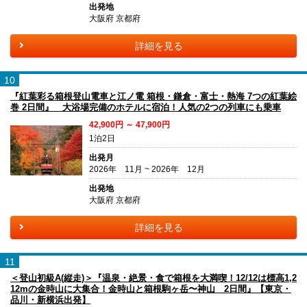
出発地
大阪府 京都府
詳細を見る
10
『紅葉彩る箱根登山電車と江ノ電 箱根・鎌倉・富士・熱海 7つの紅葉絵
巻 2日間』 大浴場完備のホテルに宿泊！人気の2つの列車にも乗車
42,900円 ～ 47,900円
1泊2日
出発月
2026年 11月 ~ 2026年 12月
出発地
大阪府 京都府
詳細を見る
11
＜登山初級A(縦走)＞『温泉・絶景・食で箱根を大満喫！12/12は標高1,2
12mの金時山に大集合！金時山と箱根駒ヶ岳〜神山 2日間』【東京・
品川・新横浜出発】