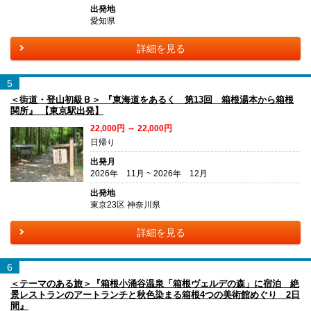
出発地
愛知県
詳細を見る
5
＜街道・登山初級Ｂ＞ 『東海道をあるく 第13回 箱根湯本から箱根
関所』 【東京駅出発】
22,000円 ～ 22,000円
日帰り
出発月
2026年 11月 ~ 2026年 12月
出発地
東京23区 神奈川県
詳細を見る
6
＜テーマのある旅＞『箱根小涌谷温泉「箱根ヴェルデの森」に宿泊 絶
景レストランのアートランチと秋色染まる箱根4つの美術館めぐり 2日
間』