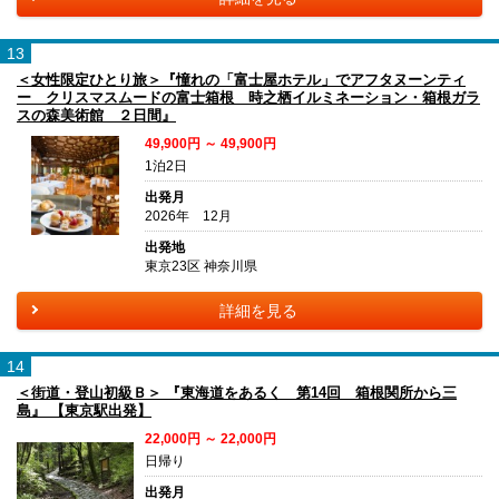
13
＜女性限定ひとり旅＞『憧れの「富士屋ホテル」でアフタヌーンティ
ー クリスマスムードの富士箱根 時之栖イルミネーション・箱根ガラ
スの森美術館 ２日間』
49,900円 ～ 49,900円
1泊2日
出発月
2026年 12月
出発地
東京23区 神奈川県
詳細を見る
14
＜街道・登山初級Ｂ＞ 『東海道をあるく 第14回 箱根関所から三
島』 【東京駅出発】
22,000円 ～ 22,000円
日帰り
出発月