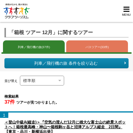
MENU
「箱根 ツアー 12月」に関するツアー
列車／飛行機の旅(37件)
バスツアー(33件)
列車／飛行機の旅 条件を絞り込む
並び替え
検索結果
37件
ツアーが見つかりました。
1
＜登山中級A(縦走)＞『空気の澄んだ12月に雄大な富士山の絶景スポッ
トへ！箱根最高峰・神山〜箱根駒ヶ岳と沼津アルプス縦走 2日間』
【東京・品川・新横浜出発】