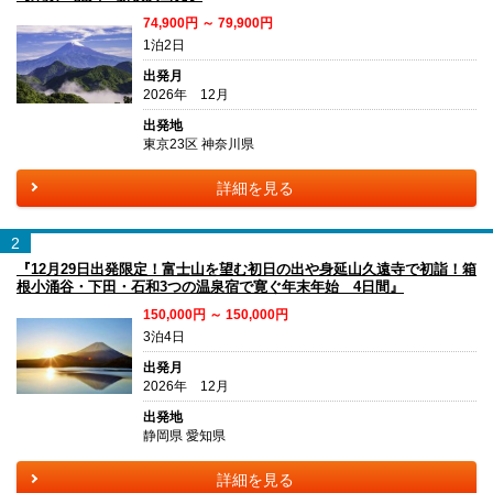
74,900円 ～ 79,900円
1泊2日
出発月
2026年 12月
出発地
東京23区 神奈川県
詳細を見る
2
『12月29日出発限定！富士山を望む初日の出や身延山久遠寺で初詣！箱
根小涌谷・下田・石和3つの温泉宿で寛ぐ年末年始 4日間』
150,000円 ～ 150,000円
3泊4日
出発月
2026年 12月
出発地
静岡県 愛知県
詳細を見る