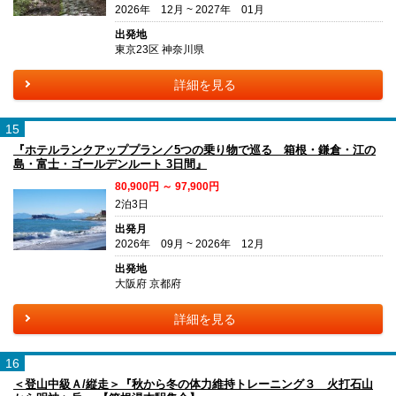
2026年 12月 ~ 2027年 01月
出発地
東京23区 神奈川県
詳細を見る
15
『ホテルランクアッププラン／5つの乗り物で巡る 箱根・鎌倉・江の
島・富士・ゴールデンルート 3日間』
80,900円 ～ 97,900円
2泊3日
出発月
2026年 09月 ~ 2026年 12月
出発地
大阪府 京都府
詳細を見る
16
＜登山中級Ａ/縦走＞『秋から冬の体力維持トレーニング３ 火打石山