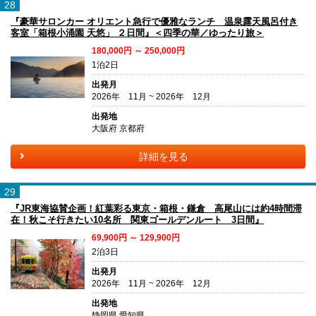
28
『豪華サロンカー オリエント急行で優雅なランチ 温泉露天風呂付き
客室「箱根小涌園 天悠」 ２日間』＜四季の華／ゆったり旅＞
180,000円 ～ 250,000円
1泊2日
出発月
2026年 11月 ~ 2026年 12月
出発地
大阪府 京都府
詳細を見る
29
『JR東海協賛企画！紅葉彩る東京・箱根・鎌倉 高尾山には約4時間滞
在！秋こそ行きたい10名所 関東ゴールデンルート 3日間』
69,900円 ～ 129,900円
2泊3日
出発月
2026年 11月 ~ 2026年 12月
出発地
静岡県 愛知県