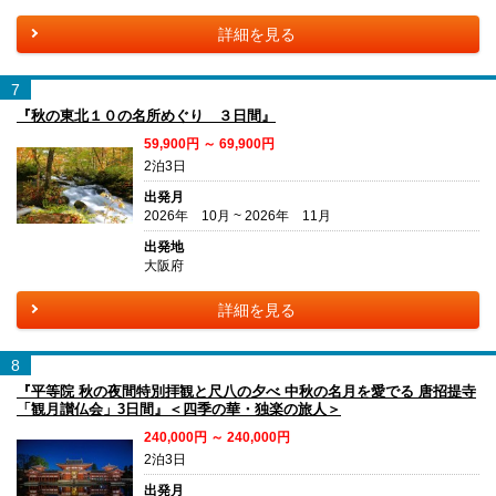
詳細を見る
7
『秋の東北１０の名所めぐり ３日間』
59,900円 ～ 69,900円
2泊3日
出発月
2026年 10月 ~ 2026年 11月
出発地
大阪府
詳細を見る
8
『平等院 秋の夜間特別拝観と尺八の夕べ 中秋の名月を愛でる 唐招提寺
「観月讃仏会」3日間』＜四季の華・独楽の旅人＞
240,000円 ～ 240,000円
2泊3日
出発月