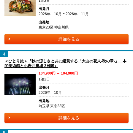
1泊2日
出発月
2026年 10月 ~ 2026年 11月
出発地
東京23区 神奈川県
詳細を見る
4
＜ひとり旅＞『秋の涼しさと共に鑑賞する「大曲の花火-秋の章-」 本
間美術館と小岩井農場 2日間』
104,900円 ～ 104,900円
1泊2日
出発月
2026年 10月
出発地
埼玉県 東京23区
詳細を見る
5