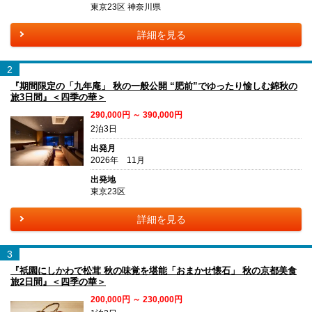
東京23区 神奈川県
詳細を見る
2
『期間限定の「九年庵」 秋の一般公開 “肥前”でゆったり愉しむ錦秋の
旅3日間』＜四季の華＞
290,000円 ～ 390,000円
2泊3日
出発月
2026年 11月
出発地
東京23区
詳細を見る
3
『祇園にしかわで松茸 秋の味覚を堪能「おまかせ懐石」 秋の京都美食
旅2日間』＜四季の華＞
200,000円 ～ 230,000円