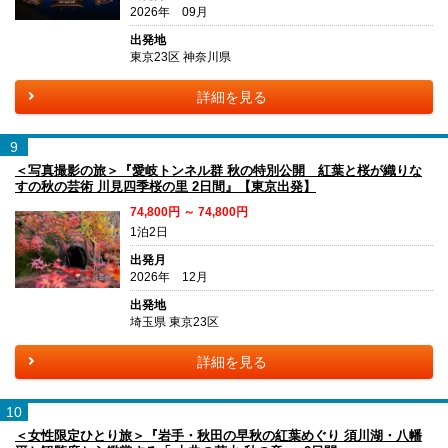
2026年 09月
出発地
東京23区 神奈川県
詳細を見る
9
＜写真撮影の旅＞『愛岐トンネル群 秋の特別公開 紅葉と桜が織りな
すの秋の芸術 川見四季桜の里 2日間』【東京出発】
74,800円 ～ 74,800円
1泊2日
出発月
2026年 12月
出発地
埼玉県 東京23区
詳細を見る
10
＜女性限定ひとり旅＞『岩手・秋田の早秋の紅葉めぐり 須川湖・八幡