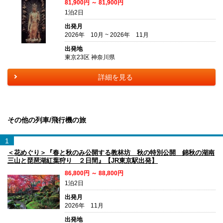
81,900円 ～ 81,900円
1泊2日
出発月
2026年 10月 ~ 2026年 11月
出発地
東京23区 神奈川県
詳細を見る
その他の列車/飛行機の旅
1
＜花めぐり＞『春と秋のみ公開する教林坊 秋の特別公開 錦秋の湖南
三山と琵琶湖紅葉狩り ２日間』【JR東京駅出発】
86,800円 ～ 88,800円
1泊2日
出発月
2026年 11月
出発地