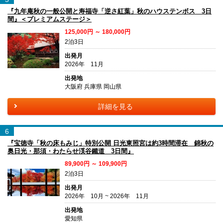
『九年庵秋の一般公開と寿福寺「逆さ紅葉」秋のハウステンボス 3日
間』＜プレミアムステージ＞
125,000円 ～ 180,000円
2泊3日
出発月
2026年 11月
出発地
大阪府 兵庫県 岡山県
詳細を見る
6
『宝徳寺「秋の床もみじ」特別公開 日光東照宮は約3時間滞在 錦秋の
奥日光・那須・わたらせ渓谷鐵道 3日間』
89,900円 ～ 109,900円
2泊3日
出発月
2026年 10月 ~ 2026年 11月
出発地
愛知県