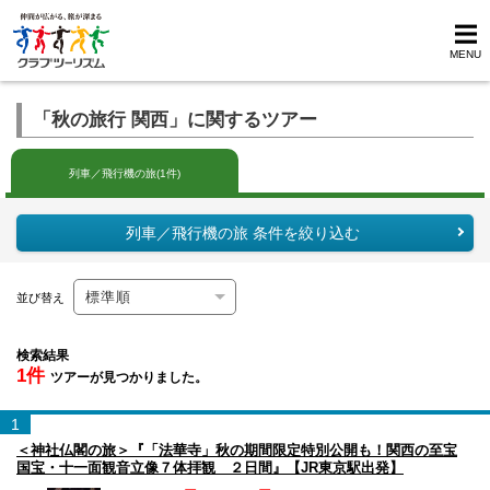
MENU
「秋の旅行 関西」に関するツアー
列車／飛行機の旅(1件)
列車／飛行機の旅 条件を絞り込む
並び替え
検索結果
1件
ツアーが見つかりました。
1
＜神社仏閣の旅＞『「法華寺」秋の期間限定特別公開も！関西の至宝
国宝・十一面観音立像７体拝観 ２日間』【JR東京駅出発】