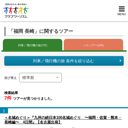
MENU
「福岡 長崎」に関するツアー
列車／飛行機の旅(7件)
バスツアー(1件)
列車／飛行機の旅 条件を絞り込む
並び替え
検索結果
7件
ツアーが見つかりました。
1
＜名城めぐり＞『九州の続日本100名城めぐり 〜福岡・佐賀・熊本・
長崎編〜 4日間』【名古屋出発】