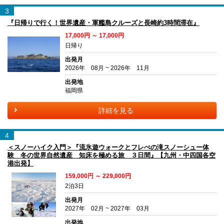
3
『日帰りで行く！世界遺産・軍艦島クルーズと長崎約3時間滞在』
17,000円 ～ 17,000円
日帰り
出発月
2026年 08月 ~ 2026年 11月
出発地
福岡県
詳細を見る
4
＜スノーハイク入門＞『流氷遊ウォークとフレぺの滝スノーシュー体
験 冬の世界自然遺産 知床を極める旅 ３日間』【九州・中四国各空
港出発】
159,000円 ～ 229,000円
2泊3日
出発月
2027年 02月 ~ 2027年 03月
出発地