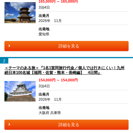
165,000円 ～ 165,000円
3泊4日
出発月
2026年 11月
出発地
愛知県
詳細を見る
2
＜テーマのある旅＞『1名1室同旅行代金／個人では行きにくい！九州
続日本100名城【福岡・佐賀・熊本・長崎編】 4日間』
154,000円 ～ 154,000円
3泊4日
出発月
2026年 11月
出発地
大阪府 兵庫県
詳細を見る