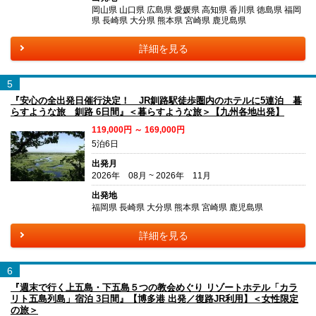
岡山県 山口県 広島県 愛媛県 高知県 香川県 徳島県 福岡
県 長崎県 大分県 熊本県 宮崎県 鹿児島県
詳細を見る
5
『安心の全出発日催行決定！ JR釧路駅徒歩圏内のホテルに5連泊 暮
らすような旅 釧路 6日間』＜暮らすような旅＞【九州各地出発】
119,000円 ～ 169,000円
5泊6日
出発月
2026年 08月 ~ 2026年 11月
出発地
福岡県 長崎県 大分県 熊本県 宮崎県 鹿児島県
詳細を見る
6
『週末で行く上五島・下五島５つの教会めぐり リゾートホテル「カラ
リト五島列島」宿泊 3日間』【博多港 出発／復路JR利用】＜女性限定
の旅＞