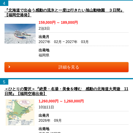
4
『北海道で出会う感動の流氷と一度は行きたい旭山動物園 ３日間』
【福岡空港発】
159,000円 ～ 189,000円
2泊3日
出発月
2027年 02月 ~ 2027年 03月
出発地
福岡県
詳細を見る
5
＜ひとりの贅沢＞『絶景・名湯・美食を嗜む 感動の北海道大周遊 11
日間』【福岡空港出発】
1,260,000円 ～ 1,260,000円
10泊11日
出発月
2026年 09月
出発地