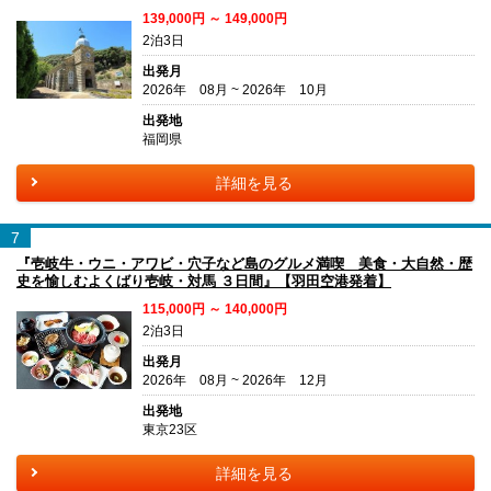
139,000円 ～ 149,000円
2泊3日
出発月
2026年 08月 ~ 2026年 10月
出発地
福岡県
詳細を見る
7
『壱岐牛・ウニ・アワビ・穴子など島のグルメ満喫 美食・大自然・歴
史を愉しむよくばり壱岐・対馬 ３日間』【羽田空港発着】
115,000円 ～ 140,000円
2泊3日
出発月
2026年 08月 ~ 2026年 12月
出発地
東京23区
詳細を見る