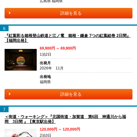
広島県 福岡県
詳細を見る
6
『紅葉彩る箱根登山鉄道と江ノ電 箱根・鎌倉 7つの紅葉絵巻 2日間』
【福岡出発】
69,900円 ～ 69,900円
1泊2日
出発月
2026年 11月
出発地
福岡県
詳細を見る
7
＜街道・ウォーキング＞『北国街道・加賀道 第6回 神通川から福
岡 3日間 』【東京駅出発】
120,000円 ～ 120,000円
2泊3日