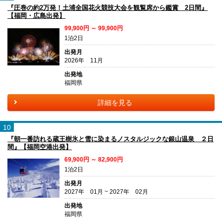
『圧巻の約2万発！土浦全国花火競技大会を観覧席から鑑賞 2日間』
【福岡・広島出発】
99,900円 ～ 99,900円
1泊2日
出発月
2026年 11月
出発地
福岡県
詳細を見る
10
『朝一番訪れる蔵王樹氷と雪に染まるノスタルジックな銀山温泉 ２日
間』【福岡空港出発】
69,900円 ～ 82,900円
1泊2日
出発月
2027年 01月 ~ 2027年 02月
出発地
福岡県