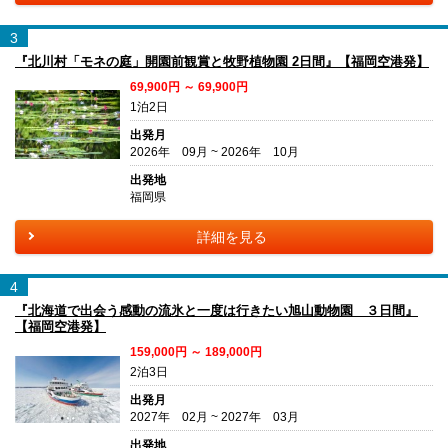
3
『北川村「モネの庭」開園前観賞と牧野植物園 2日間』【福岡空港発】
69,900円 ～ 69,900円
1泊2日
出発月
2026年 09月 ~ 2026年 10月
出発地
福岡県
詳細を見る
4
『北海道で出会う感動の流氷と一度は行きたい旭山動物園 ３日間』
【福岡空港発】
159,000円 ～ 189,000円
2泊3日
出発月
2027年 02月 ~ 2027年 03月
出発地