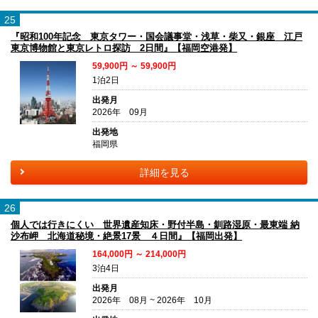
25
『昭和100年記念 東京タワー・国会議事堂・浅草・柴又・銀座 江戸
東京博物館と東京レトロ探訪 2日間』【福岡空港発】
59,900円 ～ 59,900円
1泊2日
出発月
2026年 09月
出発地
福岡県
詳細を見る
26
個人では行きにくい 世界遺産知床・野付半島・釧路湿原・最東端 納
沙布岬 北海道秘境・絶景17景 ４日間』【福岡出発】
164,000円 ～ 214,000円
3泊4日
出発月
2026年 08月 ~ 2026年 10月