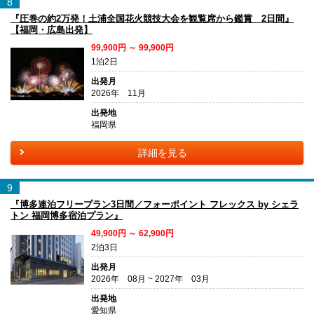
8
『圧巻の約2万発！土浦全国花火競技大会を観覧席から鑑賞 2日間』
【福岡・広島出発】
99,900円 ～ 99,900円
1泊2日
出発月
2026年 11月
出発地
福岡県
詳細を見る
9
『博多連泊フリープラン3日間／フォーポイント フレックス by シェラ
トン 福岡博多宿泊プラン』
49,900円 ～ 62,900円
2泊3日
出発月
2026年 08月 ~ 2027年 03月
出発地
愛知県