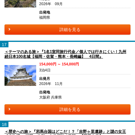
2026年 09月
出発地
福岡県
詳細を見る
17
＜テーマのある旅＞『1名1室同旅行代金／個人では行きにくい！九州
続日本100名城【福岡・佐賀・熊本・長崎編】 4日間』
154,000円 ～ 154,000円
3泊4日
出発月
2026年 11月
出発地
大阪府 兵庫県
詳細を見る
18
＜歴史への旅＞『邪馬台国はどこだ！？「吉野ヶ里遺跡」と謎の女王