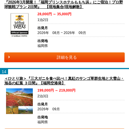
『2026年3月開業！「福岡プリンスホテルももち浜」にご宿泊！プロ野
球観戦プラン 2日間』 【現地集合/現地解散】
28,000円 ～ 35,000円
1泊2日
出発月
2026年 08月 ~ 2026年 09月
出発地
福岡県
詳細を見る
14
＜ひとり旅＞『三大ガニを食べ比べ！真紅のサンゴ草群生地と大雪山・
旭岳の紅葉 ３日間』【福岡空港発】
199,000円 ～ 219,000円
2泊3日
出発月
2026年 09月
出発地
福岡県