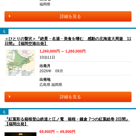
福岡県
詳細を見る
5
＜ひとりの贅沢＞『絶景・名湯・美食を嗜む 感動の北海道大周遊 11
日間』【福岡空港出発】
1,260,000円 ～ 1,260,000円
10泊11日
出発月
2026年 09月
出発地
広島県 福岡県
詳細を見る
6
『紅葉彩る箱根登山鉄道と江ノ電 箱根・鎌倉 7つの紅葉絵巻 2日間』
【福岡出発】
69,900円 ～ 69,900円