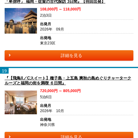
「卑弥呼」 福岡・佐賀の古代探訪 3日間』【羽田出発】
108,000円 ～ 118,000円
2泊3日
出発月
2026年 09月
出発地
東京23区
詳細を見る
19
『【飛鳥II／Cスイート】種子島・上五島 爽秋の島めぐりチャーターク
ルーズと福岡の街を満喫 ６日間』
720,000円 ～ 805,000円
5泊6日
出発月
2026年 10月
出発地
神奈川県
詳細を見る