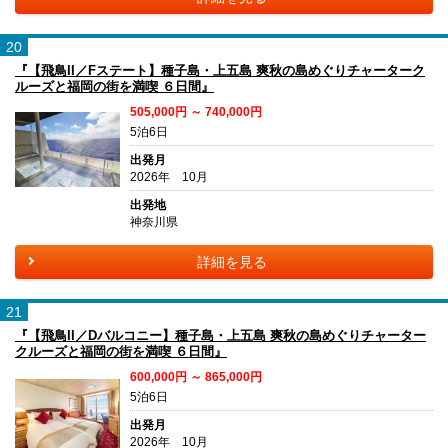
20
『【飛鳥II／Fステート】種子島・上五島 爽秋の島めぐりチャーターク
ルーズと福岡の街を満喫 ６日間』
505,000円 ～ 740,000円
5泊6日
出発月
2026年 10月
出発地
神奈川県
詳細を見る
21
『【飛鳥II／Dバルコニー】種子島・上五島 爽秋の島めぐりチャーター
クルーズと福岡の街を満喫 ６日間』
600,000円 ～ 865,000円
5泊6日
出発月
2026年 10月