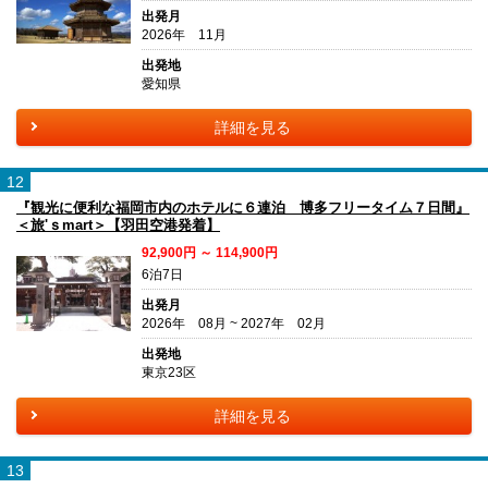
出発月
2026年 11月
出発地
愛知県
詳細を見る
12
『観光に便利な福岡市内のホテルに６連泊 博多フリータイム７日間』
＜旅'ｓmart＞【羽田空港発着】
92,900円 ～ 114,900円
6泊7日
出発月
2026年 08月 ~ 2027年 02月
出発地
東京23区
詳細を見る
13