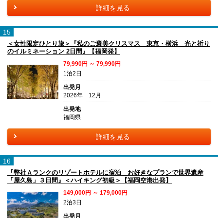
詳細を見る
15
＜女性限定ひとり旅＞『私のご褒美クリスマス 東京・横浜 光と祈り
のイルミネーション 2日間』【福岡発】
79,990円 ～ 79,990円
1泊2日
出発月
2026年 12月
出発地
福岡県
詳細を見る
16
『弊社Ａランクのリゾートホテルに宿泊 お好きなプランで世界遺産
「屋久島」３日間』＜ハイキング初級＞【福岡空港出発】
149,000円 ～ 179,000円
2泊3日
出発月