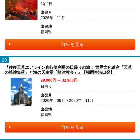
1泊2日
出発月
2026年 11月
出発地
福岡県
詳細を見る
29
『往復天草エアライン直行便利用の日帰りの旅！ 世界文化遺産「天草
の崎津集落」と海の天主堂「崎津教会」』【福岡空港出発】
29,900円 ～ 32,900円
日帰り
出発月
2026年 09月 ~ 2026年 11月
出発地
福岡県
詳細を見る