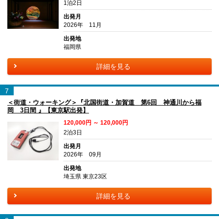
1泊2日
出発月
2026年 11月
出発地
福岡県
詳細を見る
7
＜街道・ウォーキング＞『北国街道・加賀道 第6回 神通川から福
岡 3日間 』【東京駅出発】
120,000円 ～ 120,000円
2泊3日
出発月
2026年 09月
出発地
埼玉県 東京23区
詳細を見る