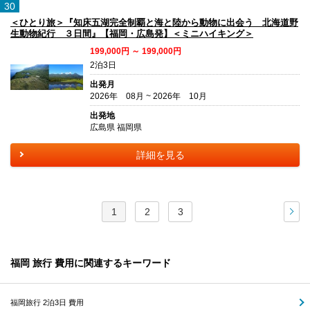
30
＜ひとり旅＞『知床五湖完全制覇と海と陸から動物に出会う 北海道野
生動物紀行 ３日間』【福岡・広島発】＜ミニハイキング＞
199,000円 ～ 199,000円
2泊3日
出発月
2026年 08月 ~ 2026年 10月
出発地
広島県 福岡県
詳細を見る
1
2
3
次
福岡 旅行 費用に関連するキーワード
福岡旅行 2泊3日 費用