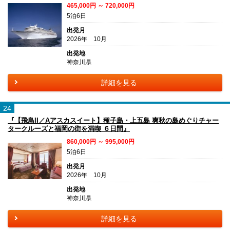
465,000円 ～ 720,000円
5泊6日
出発月
2026年 10月
出発地
神奈川県
詳細を見る
24
『【飛鳥II／Aアスカスイート】種子島・上五島 爽秋の島めぐりチャー
タークルーズと福岡の街を満喫 ６日間』
860,000円 ～ 995,000円
5泊6日
出発月
2026年 10月
出発地
神奈川県
詳細を見る