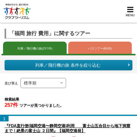
MENU
「福岡 旅行 費用」に関するツアー
列車／飛行機の旅(257件)
バスツアー(80件)
列車／飛行機の旅 条件を絞り込む
並び替え
検索結果
257件
ツアーが見つかりました。
1
『FDA直行便(福岡空港〜静岡空港)利用 富士山五合目から地下洞窟
まで！絶景の富士山 ２日間』【福岡空港発】