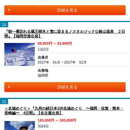
詳細を見る
10
『朝一番訪れる蔵王樹氷と雪に染まるノスタルジックな銀山温泉 ２日
間』【福岡空港出発】
69,900円 ～ 82,900円
1泊2日
出発月
2027年 01月 ~ 2027年 02月
出発地
福岡県
詳細を見る
11
＜名城めぐり＞『九州の続日本100名城めぐり 〜福岡・佐賀・熊本・
長崎編〜 4日間』【名古屋出発】
165,000円 ～ 165,000円
3泊4日