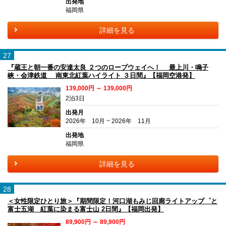
出発地
福岡県
詳細を見る
27
『蔵王と朝一番の安達太良 ２つのロープウェイへ！ 最上川・鳴子
峡・会津鉄道 南東北紅葉ハイライト ３日間』【福岡空港発】
139,000円 ～ 139,000円
2泊3日
出発月
2026年 10月 ~ 2026年 11月
出発地
福岡県
詳細を見る
28
＜女性限定ひとり旅＞『期間限定！河口湖もみじ回廊ライトアップ゜と
富士五湖 紅葉に染まる富士山 2日間』【福岡出発】
89,900円 ～ 89,900円