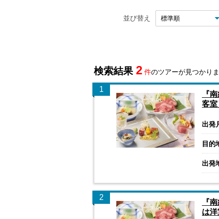
並び替え
2
検索結果
件
のツアーが見つかり
1
『南
客室
出発
目的
出発
2
『南
は洋