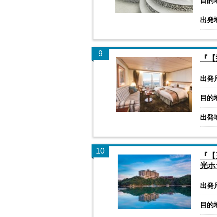
目的
出発
9
『【
出発
目的
出発
10
『【
光ホ
出発
目的