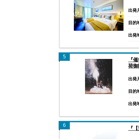
出発
目的
出発
5
『催
荷御
出発
目的
出発
6
『【