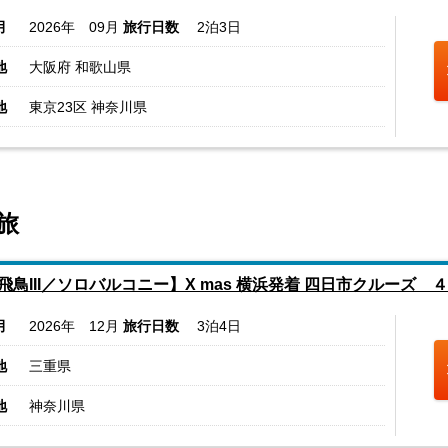
月
2026年 09月
旅行日数
2泊3日
地
大阪府 和歌山県
地
東京23区 神奈川県
旅
飛鳥III／ソロバルコニー】X mas 横浜発着 四日市クルーズ 
月
2026年 12月
旅行日数
3泊4日
地
三重県
地
神奈川県