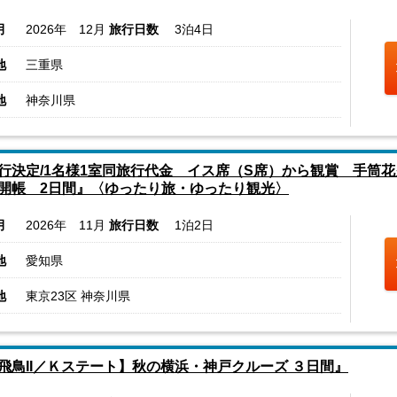
月
2026年 12月
旅行日数
3泊4日
地
三重県
地
神奈川県
行決定/1名様1室同旅行代金 イス席（S席）から観賞 手筒花
開帳 2日間』〈ゆったり旅・ゆったり観光〉
月
2026年 11月
旅行日数
1泊2日
地
愛知県
地
東京23区 神奈川県
飛鳥II／Ｋステート】秋の横浜・神戸クルーズ ３日間』