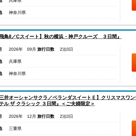
地
兵庫県
地
神奈川県
飛鳥II／Cスイート】秋の横浜・神戸クルーズ ３日間』
月
2026年 09月
旅行日数
2泊3日
地
兵庫県
地
神奈川県
三井オーシャンサクラ／ベランダスイートＥ】クリスマスワン
テル ザ クラシック ３日間』＜ご夫婦限定＞
月
2026年 12月
旅行日数
2泊3日
地
三重県