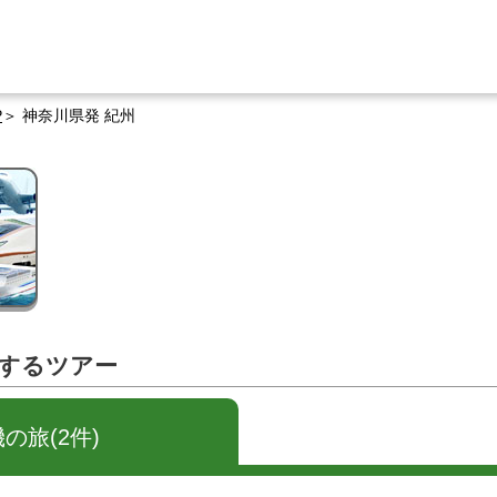
P
神奈川県発 紀州
関するツアー
の旅(2件)