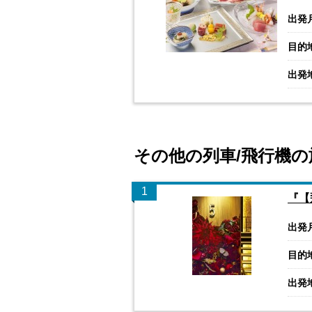
出発
目的
出発
その他の列車/飛行機の
1
『【
出発
目的
出発