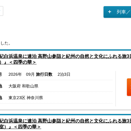
列車／
ました。
紀白浜温泉に連泊 高野山参詣と紀州の自然と文化にふれる旅
）』＜四季の華＞
月
2026年 09月
旅行日数
2泊3日
地
大阪府 和歌山県
地
東京23区 神奈川県
紀白浜温泉に連泊 高野山参詣と紀州の自然と文化にふれる旅
室）』＜四季の華＞