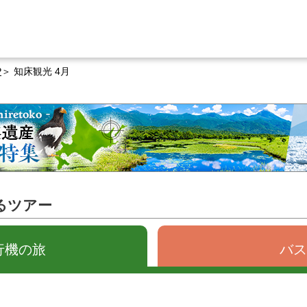
P
知床観光 4月
るツアー
行機の旅
バス