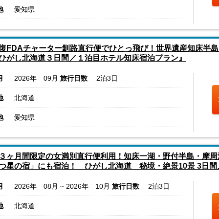
地
愛知県
復FDAチャーター釧路直行便でひとっ飛び！世界遺産知床半島
ひがし北海道３日間／１泊目ホテル知床宿泊プラン』
月
2026年 09月
旅行日数
2泊3日
地
北海道
地
愛知県
３ヶ月間限定の女満別直行便利用！知床一湖・野付半島・摩周
つ星の宿」にも宿泊！ ひがし北海道 秘境・絶景10景 3日間
月
2026年 08月 ~ 2026年 10月
旅行日数
2泊3日
地
北海道