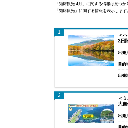
「知床観光 4月」に関する情報は見つか
「知床観光」に関する情報を表示します
1
＜ハ
3日
出発
目的
出発
2
＜ミ
大自
出発
目的