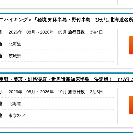
ニハイキング＞『秘境 知床半島・野付半島 ひがし北海道名
月
2026年 08月 ~ 2026年 09月
旅行日数
3泊4日
地
北海道
地
茨城県
良野・美瑛・釧路湿原・世界遺産知床半島 決定版！ ひがし
月
2026年 08月 ~ 2026年 10月
旅行日数
2泊3日
地
北海道
地
東京23区