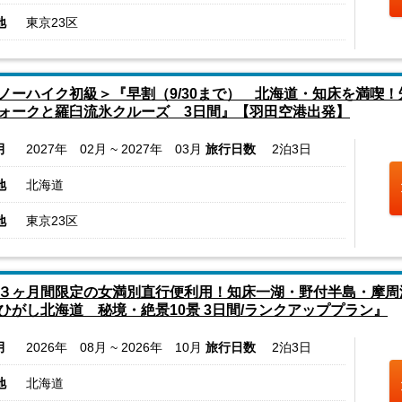
地
東京23区
ノーハイク初級＞『早割（9/30まで） 北海道・知床を満喫
ォークと羅臼流氷クルーズ 3日間』【羽田空港出発】
月
2027年 02月 ~ 2027年 03月
旅行日数
2泊3日
地
北海道
地
東京23区
３ヶ月間限定の女満別直行便利用！知床一湖・野付半島・摩周
ひがし北海道 秘境・絶景10景 3日間/ランクアッププラン』
月
2026年 08月 ~ 2026年 10月
旅行日数
2泊3日
地
北海道