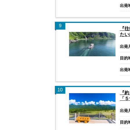
出発
9
『往
たい
出発
目的
出発
10
『約
「５
出発
目的