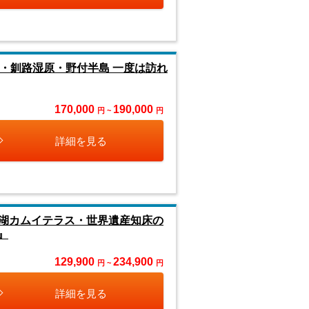
・釧路湿原・野付半島 一度は訪れ
170,000
190,000
円 ~
円
詳細を見る
湖カムイテラス・世界遺産知床の
』
129,900
234,900
円 ~
円
詳細を見る