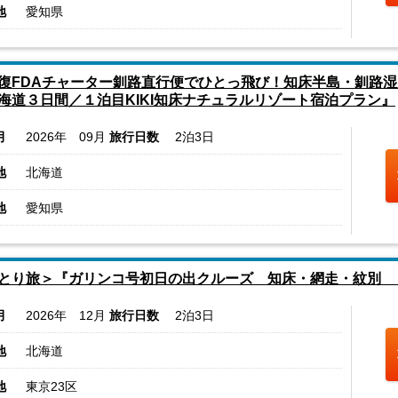
地
愛知県
復FDAチャーター釧路直行便でひとっ飛び！知床半島・釧路湿
海道３日間／１泊目KIKI知床ナチュラルリゾート宿泊プラン』
月
2026年 09月
旅行日数
2泊3日
地
北海道
地
愛知県
とり旅＞『ガリンコ号初日の出クルーズ 知床・網走・紋別 
月
2026年 12月
旅行日数
2泊3日
地
北海道
地
東京23区