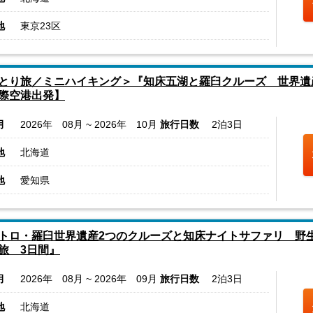
地
東京23区
とり旅／ミニハイキング＞『知床五湖と羅臼クルーズ 世界遺
際空港出発】
月
2026年 08月 ~ 2026年 10月
旅行日数
2泊3日
地
北海道
地
愛知県
トロ・羅臼世界遺産2つのクルーズと知床ナイトサファリ 野
旅 3日間』
月
2026年 08月 ~ 2026年 09月
旅行日数
2泊3日
地
北海道