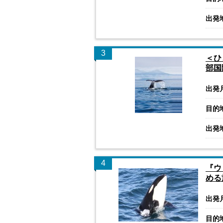
出発
3
＜ひ
部国
出発
目的
出発
4
『ウ
める
出発
目的