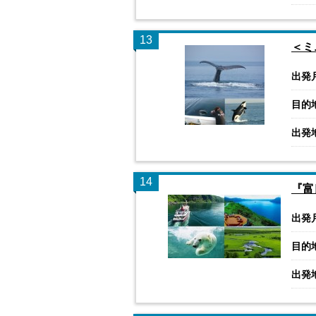
13
＜ミ
出発
目的
出発
14
『富
出発
目的
出発