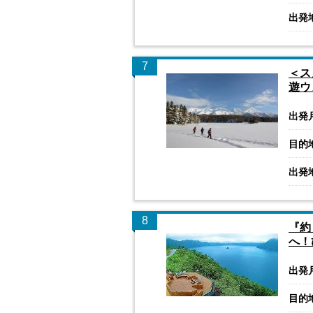
出発
7
＜ス
遊ウ
出発
目的
出発
8
『約
へ！
出発
目的