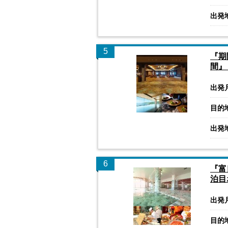
出発
5
『期
間』
出発
目的
出発
6
『富
泊目
出発
目的