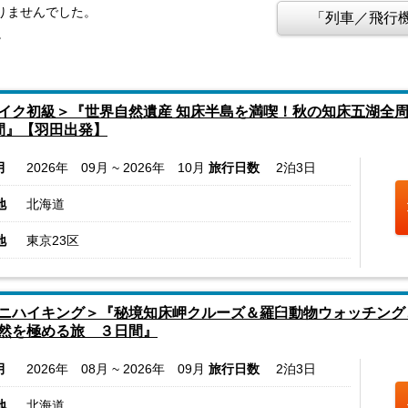
りませんでした。
「列車／飛行機
。
イク初級＞『世界自然遺産 知床半島を満喫！秋の知床五湖全
間』【羽田出発】
月
2026年 09月 ~ 2026年 10月
旅行日数
2泊3日
地
北海道
地
東京23区
ニハイキング＞『秘境知床岬クルーズ＆羅臼動物ウォッチング
然を極める旅 ３日間』
月
2026年 08月 ~ 2026年 09月
旅行日数
2泊3日
地
北海道