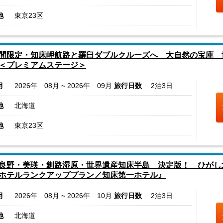
地
東京23区
間限定・知床岬航路と羅臼ダブルクルーズへ 大自然の宝庫 
＜プレミアムステージ＞
月
2026年 08月 ~ 2026年 09月
旅行日数
2泊3日
地
北海道
地
東京23区
良野・美瑛・釧路湿原・世界遺産知床半島 決定版！ ひがし
ホテルランクアッププラン／知床第一ホテル』
月
2026年 08月 ~ 2026年 10月
旅行日数
2泊3日
地
北海道