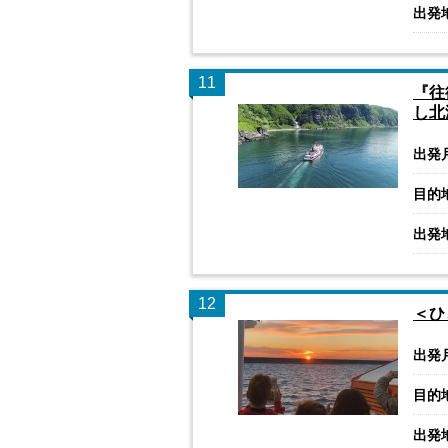
出発
11
『往
し北
出発
目的
出発
12
＜ひ
出発
目的
出発