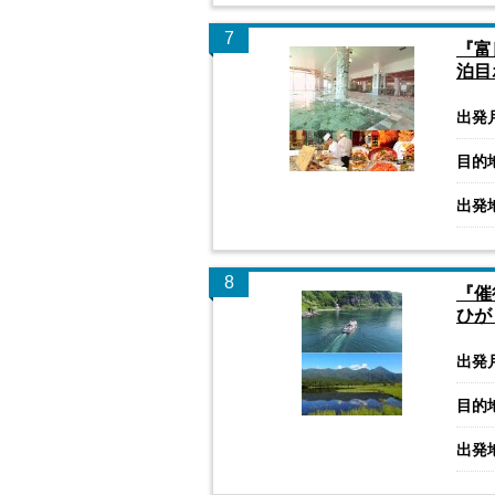
7
『富
泊目
出発
目的
出発
8
『催
ひが
出発
目的
出発