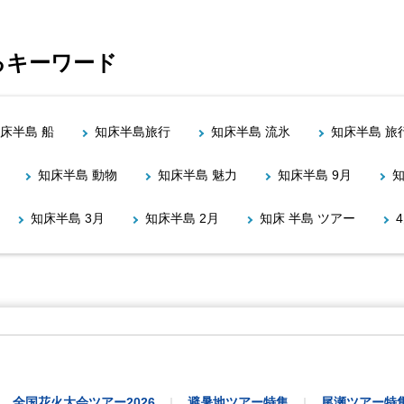
るキーワード
床半島 船
知床半島旅行
知床半島 流氷
知床半島 旅
知床半島 動物
知床半島 魅力
知床半島 9月
知
知床半島 3月
知床半島 2月
知床 半島 ツアー
全国花火大会ツアー2026
避暑地ツアー特集
尾瀬ツアー特
｜
｜