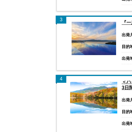
3
『一
出発
目的
出発
4
＜ハ
3日
出発
目的
出発