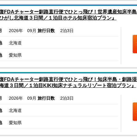
復FDAチャーター釧路直行便でひとっ飛び！世界遺産知床半島
ひがし北海道３日間／１泊目ホテル知床宿泊プラン』
月
2026年 09月
旅行日数
2泊3日
地
北海道
地
愛知県
復FDAチャーター釧路直行便でひとっ飛び！知床半島・釧路湿
海道３日間／１泊目KIKI知床ナチュラルリゾート宿泊プラン』
月
2026年 09月
旅行日数
2泊3日
地
北海道
地
愛知県