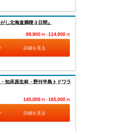
ひがし北海道満喫３日間』
89,900
114,900
円 ~
円
詳細を見る
周・知床原生林・野付半島トドワラ
145,000
165,000
円 ~
円
詳細を見る