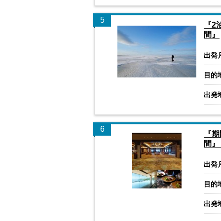
5
『2
間』
出発
目的
出発
6
『期
間』
出発
目的
出発