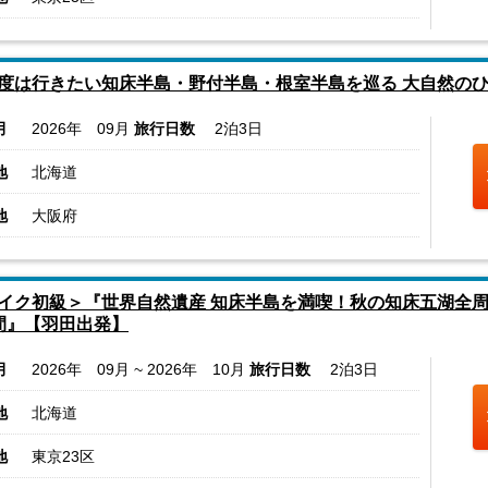
度は行きたい知床半島・野付半島・根室半島を巡る 大自然の
月
2026年 09月
旅行日数
2泊3日
地
北海道
地
大阪府
イク初級＞『世界自然遺産 知床半島を満喫！秋の知床五湖全
間』【羽田出発】
月
2026年 09月 ~ 2026年 10月
旅行日数
2泊3日
地
北海道
地
東京23区