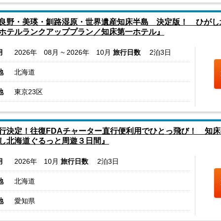
良野・美瑛・釧路湿原・世界遺産知床半島 決定版！ ひがし
ホテルランクアッププラン／知床第一ホテル』
月
2026年 08月 ~ 2026年 10月
旅行日数
2泊3日
地
北海道
地
東京23区
行決定！往復FDAチャーター直行便利用でひとっ飛び！ 知
し北海道ぐるっと周遊３日間』
月
2026年 10月
旅行日数
2泊3日
地
北海道
地
愛知県