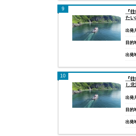
9
『往
たい
出発
目的
出発
10
『往
し北
出発
目的
出発