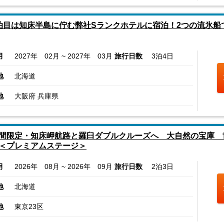
泊目は知床半島に佇む弊社Sランクホテルに宿泊！2つの流氷船
月
2027年 02月 ~ 2027年 03月
旅行日数
3泊4日
地
北海道
地
大阪府 兵庫県
間限定・知床岬航路と羅臼ダブルクルーズへ 大自然の宝庫 
＜プレミアムステージ＞
月
2026年 08月 ~ 2026年 09月
旅行日数
2泊3日
地
北海道
地
東京23区