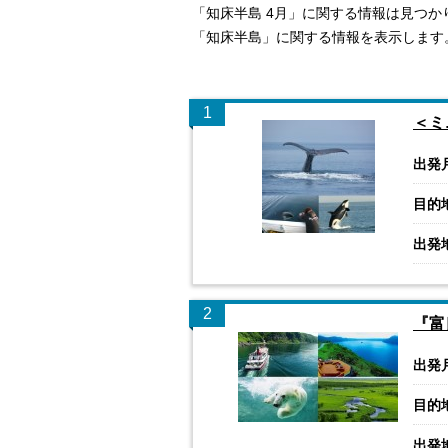
「知床半島 4月」に関する情報は見つか
「知床半島」に関する情報を表示します
1
＜ミ
出発
目的
出発
2
『富
出発
目的
出発