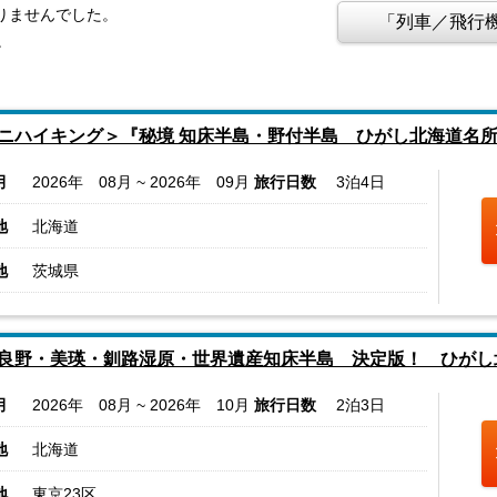
りませんでした。
「列車／飛行機
。
ニハイキング＞『秘境 知床半島・野付半島 ひがし北海道名
月
2026年 08月 ~ 2026年 09月
旅行日数
3泊4日
地
北海道
地
茨城県
良野・美瑛・釧路湿原・世界遺産知床半島 決定版！ ひがし
月
2026年 08月 ~ 2026年 10月
旅行日数
2泊3日
地
北海道
地
東京23区