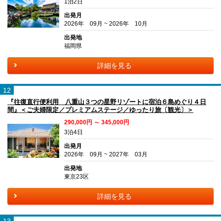
1泊2日
出発月
2026年 09月 ~ 2026年 10月
出発地
福岡県
詳細を見る
12
『往復直行便利用 八重山３つの星野リゾートに宿泊６島めぐり４日
間』＜ご夫婦限定／プレミアムステージ／ゆったり旅〔観光〕＞
290,000円 ～ 345,000円
3泊4日
出発月
2026年 09月 ~ 2027年 03月
出発地
東京23区
詳細を見る