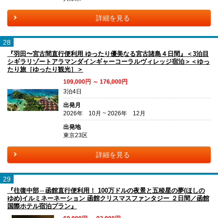
詳細を見る
28
『羽田〜宮古間直行便利用 ゆったり優美なる宮古諸島４日間』＜3泊目
シギラリゾートアラマンダインギャーコーラルヴィレッジ宿泊＞＜ゆっ
たり旅［ゆったり観光］＞
109,000円 ～ 176,000円
3泊4日
出発月
2026年 10月 ~ 2026年 12月
出発地
東京23区
詳細を見る
29
『往復中部⇔函館直行便利用！ 100万ドルの夜景と五稜星の夢(ほしの
ゆめ)イルミネーネーション 函館クリスマスファンタジー ２日間／函館
国際ホテル宿泊プラン』