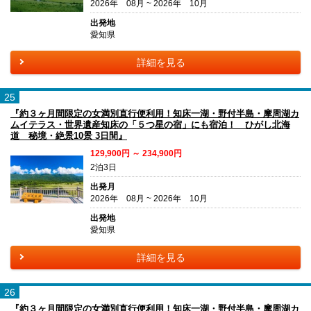
2026年 08月 ~ 2026年 10月
出発地
愛知県
詳細を見る
25
『約３ヶ月間限定の女満別直行便利用！知床一湖・野付半島・摩周湖カ
ムイテラス・世界遺産知床の「５つ星の宿」にも宿泊！ ひがし北海
道 秘境・絶景10景 3日間』
129,900円 ～ 234,900円
2泊3日
出発月
2026年 08月 ~ 2026年 10月
出発地
愛知県
詳細を見る
26
『約３ヶ月間限定の女満別直行便利用！知床一湖・野付半島・摩周湖カ