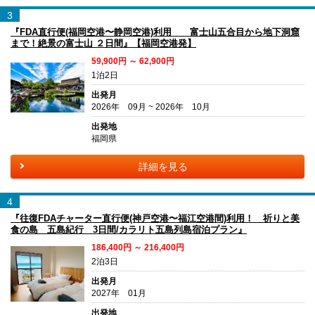
3
『FDA直行便(福岡空港〜静岡空港)利用 富士山五合目から地下洞窟
まで！絶景の富士山 ２日間』【福岡空港発】
59,900円 ～ 62,900円
1泊2日
出発月
2026年 09月 ~ 2026年 10月
出発地
福岡県
詳細を見る
4
『往復FDAチャーター直行便(神戸空港〜福江空港間)利用！ 祈りと美
食の島 五島紀行 3日間/カラリト五島列島宿泊プラン』
186,400円 ～ 216,400円
2泊3日
出発月
2027年 01月
出発地