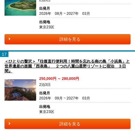
2泊3日
出発月
2026年 08月 ~ 2027年 03月
出発地
東京23区
詳細を見る
17
＜ひとりの贅沢＞『往復直行便利用！時間を忘れる南の島「小浜島」と
世界遺産の楽園「西表島」 ２つの八重山星野リゾートに宿泊 ３日
間』
250,000円 ～ 280,000円
2泊3日
出発月
2026年 09月 ~ 2027年 03月
出発地
東京23区
詳細を見る