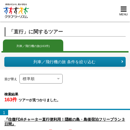
MENU
「直行」に関するツアー
列車／飛行機の旅(163件)
列車／飛行機の旅 条件を絞り込む
並び替え
検索結果
163件
ツアーが見つかりました。
1
『往復FDAチャーター直行便利用！隠岐の島・島後宿泊フリープラン３
日間』