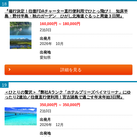
18
『催行決定！往復FDAチャーター直行便利用でひとっ飛び！ 知床半
島・野付半島・秋のガーデン ひがし北海道ぐるっと周遊３日間』
160,000円 ～ 180,000円
2泊3日
出発月
2026年 10月
出発地
愛知県
詳細を見る
19
＜ひとりの贅沢＞『弊社Aランク「ホテルブリーズベイマリーナ」にゆ
ったり2連泊／往復直行便利用！宮古諸島で過ごす年末年始3日間』
350,000円 ～ 350,000円
2泊3日
出発月
2026年 12月
出発地