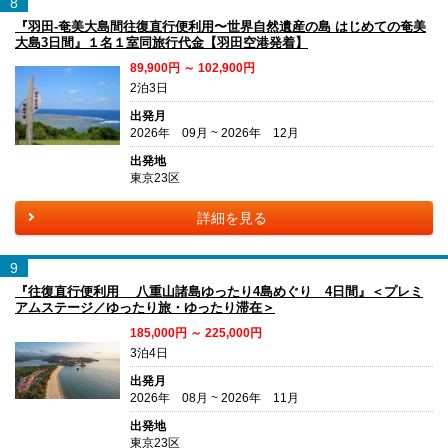
8
『羽田-奄美大島間往復直行便利用〜世界自然遺産の島 はじめての奄美
大島3日間』１名１室同旅行代金【羽田空港発着】
89,900円 ～ 102,900円
2泊3日
出発月
2026年 09月 ~ 2026年 12月
出発地
東京23区
詳細を見る
9
『往復直行便利用 八重山諸島ゆったり4島めぐり 4日間』＜プレミ
アムステージ／ゆったり旅・ゆったり滞在＞
185,000円 ～ 225,000円
3泊4日
出発月
2026年 08月 ~ 2026年 11月
出発地
東京23区