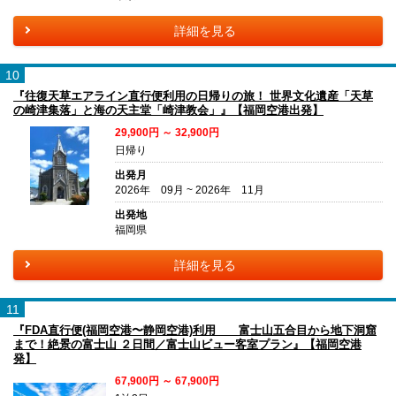
詳細を見る
10
『往復天草エアライン直行便利用の日帰りの旅！ 世界文化遺産「天草
の崎津集落」と海の天主堂「崎津教会」』【福岡空港出発】
29,900円 ～ 32,900円
日帰り
出発月
2026年 09月 ~ 2026年 11月
出発地
福岡県
詳細を見る
11
『FDA直行便(福岡空港〜静岡空港)利用 富士山五合目から地下洞窟
まで！絶景の富士山 ２日間／富士山ビュー客室プラン』【福岡空港
発】
67,900円 ～ 67,900円