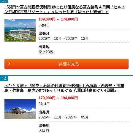
13
『羽田〜宮古間直行便利用 ゆったり優美なる宮古諸島４日間「ヒルト
ン沖縄宮古島リゾート」』＜ゆったり旅［ゆったり観光］＞
109,000円 ～ 174,000円
3泊4日
出発月
2026年 10月 ~ 2026年 12月
出発地
東京23区
詳細を見る
14
＜ひとり旅＞『関空⇔石垣の往復直行便利用！石垣島・西表島・由布
島・竹富島 島内3泊でゆっくりめぐる 八重山諸島めぐり4日間』
179,000円 ～ 194,000円
3泊4日
出発月
2026年 11月 ~ 2027年 05月
出発地
大阪府