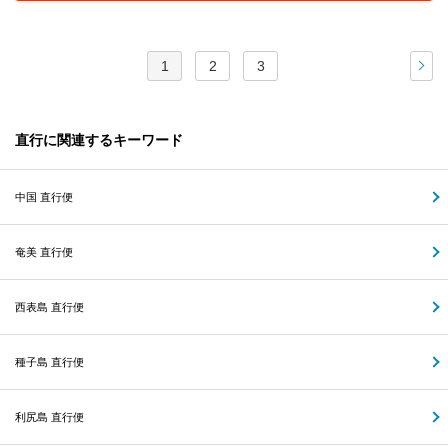
1
2
3
次
直行に関連するキーワード
中国 直行便
奄美 直行便
西表島 直行便
種子島 直行便
利尻島 直行便