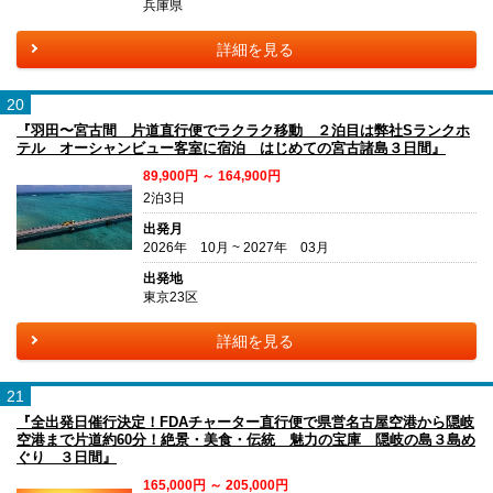
兵庫県
詳細を見る
20
『羽田〜宮古間 片道直行便でラクラク移動 ２泊目は弊社Sランクホ
テル オーシャンビュー客室に宿泊 はじめての宮古諸島３日間』
89,900円 ～ 164,900円
2泊3日
出発月
2026年 10月 ~ 2027年 03月
出発地
東京23区
詳細を見る
21
『全出発日催行決定！FDAチャーター直行便で県営名古屋空港から隠岐
空港まで片道約60分！絶景・美食・伝統 魅力の宝庫 隠岐の島３島め
ぐり ３日間』
165,000円 ～ 205,000円