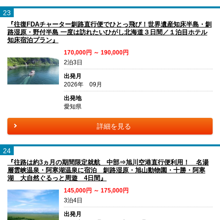
23
『往復FDAチャーター釧路直行便でひとっ飛び！世界遺産知床半島・釧
路湿原・野付半島 一度は訪れたいひがし北海道３日間／１泊目ホテル
知床宿泊プラン』
170,000円 ～ 190,000円
2泊3日
出発月
2026年 09月
出発地
愛知県
詳細を見る
24
『往路は約3ヵ月の期間限定就航 中部⇒旭川空港直行便利用！ 名湯
層雲峡温泉・阿寒湖温泉に宿泊 釧路湿原・旭山動物園・十勝・阿寒
湖 大自然ぐるっと周遊 4日間』
145,000円 ～ 175,000円
3泊4日
出発月