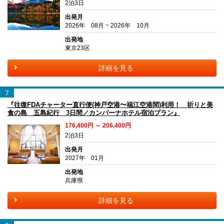
2泊3日
出発月
2026年 08月 ~ 2026年 10月
出発地
東京23区
詳細を見る
7
『往復FDAチャーター直行便(神戸空港〜福江空港間)利用！ 祈りと美
食の島 五島紀行 3日間／カンパーナホテル宿泊プラン』
176,400円 ～ 206,400円
2泊3日
出発月
2027年 01月
出発地
兵庫県
詳細を見る