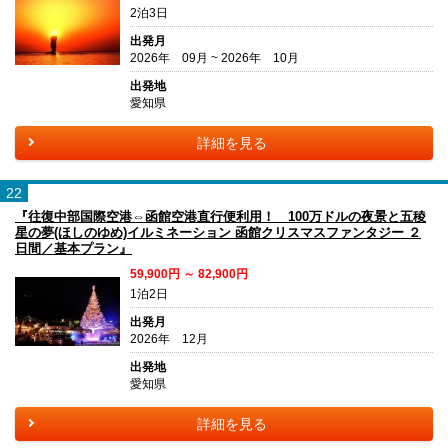
2泊3日
出発月
2026年 09月 ~ 2026年 10月
出発地
愛知県
詳細を見る
22
『往復中部国際空港⇔函館空港直行便利用！ 100万ドルの夜景と五稜
星の夢(ほしのゆめ)イルミネーション 函館クリスマスファンタジー ２
日間／基本プラン』
59,900円 ～ 82,900円
1泊2日
出発月
2026年 12月
出発地
愛知県
詳細を見る