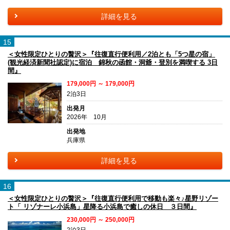
詳細を見る
15
＜女性限定ひとりの贅沢＞『往復直行便利用／2泊とも「5つ星の宿」
(観光経済新聞社認定)に宿泊 錦秋の函館・洞爺・登別を満喫する 3日
間』
179,000円 ～ 179,000円
2泊3日
出発月
2026年 10月
出発地
兵庫県
詳細を見る
16
＜女性限定ひとりの贅沢＞『往復直行便利用で移動も楽々♪星野リゾー
ト「 リゾナーレ小浜島」星降る小浜島で癒しの休日 ３日間』
230,000円 ～ 250,000円