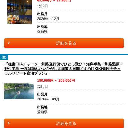
69,900円 ～ 92,900円
1泊2日
出発月
2026年 12月
出発地
愛知県
詳細を見る
30
『往復FDAチャーター釧路直行便でひとっ飛び！知床半島・釧路湿原・
野付半島 一度は訪れたいひがし北海道３日間／１泊目KIKI知床ナチュ
ラルリゾート宿泊プラン』
180,000円 ～ 205,000円
2泊3日
出発月
2026年 09月
出発地
愛知県
詳細を見る