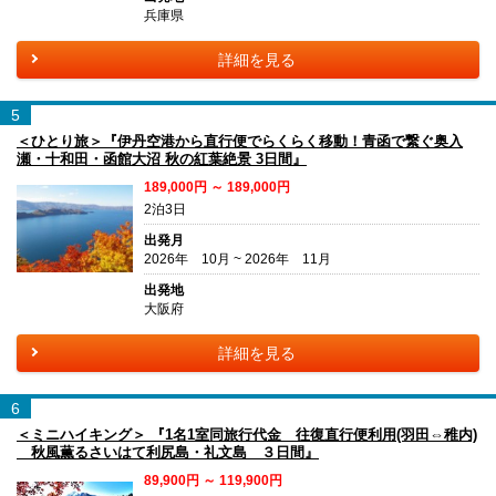
兵庫県
詳細を見る
5
＜ひとり旅＞『伊丹空港から直行便でらくらく移動！青函で繋ぐ奥入
瀬・十和田・函館大沼 秋の紅葉絶景 3日間』
189,000円 ～ 189,000円
2泊3日
出発月
2026年 10月 ~ 2026年 11月
出発地
大阪府
詳細を見る
6
＜ミニハイキング＞ 『1名1室同旅行代金 往復直行便利用(羽田⇔稚内)
秋風薫るさいはて利尻島・礼文島 ３日間』
89,900円 ～ 119,900円