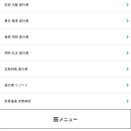
石垣 大阪 直行便
東京 奄美 直行便
奄美 羽田 直行便
羽田 礼文 直行便
五島列島 直行便
直行便 リゾート
世界遺産 伊勢神宮
メニュー