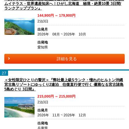
ムイテラス・世界遺産知床へ！ひがし北海道 秘境・絶景10景 3日間/
ランクアッププラン』
144,900円 ～ 179,900円
2泊3日
出発月
2026年 08月 ~ 2026年 10月
出発地
愛知県
詳細を見る
27
＜女性限定ひとりの贅沢＞『弊社最上級Sランク・憧れのヒルトン沖縄
宮古島リゾートにゆっくり2連泊 往復直行便で行く 優雅なる宮古諸島
5島めぐり 3日間』
215,000円 ～ 215,000円
2泊3日
出発月
2026年 11月 ~ 2026年 12月
出発地
兵庫県