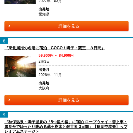
2027年 03月
出発地
愛知県
詳細を見る
8
『東北屈指の名湯に宿泊 GOGO！鳴子・蔵王 ３日間』
59,900円 ～ 84,900円
2泊3日
出発月
2026年 11月
出発地
大阪府
詳細を見る
9
『秋保温泉・鳴子温泉の「5つ星の宿」に宿泊 ロープウェイ・雪上車・
雪見舟でゆったり眺める蔵王樹氷と銀世界 3日間』【福岡空港発】＜プ
レミアムステージ＞