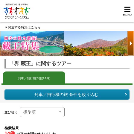
MENU
▼関連する特集はこちら
「界 蔵王」に関するツアー
列車／飛行機の旅(14件)
列車／飛行機の旅 条件を絞り込む
並び替え
検索結果
14件
ツアーが見つかりました。