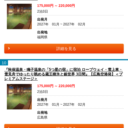
175,000円 ～ 220,000円
2泊3日
出発月
2027年 01月 ~ 2027年 02月
出発地
福岡県
詳細を見る
10
『秋保温泉・鳴子温泉の「5つ星の宿」に宿泊 ロープウェイ・雪上車・
雪見舟でゆったり眺める蔵王樹氷と銀世界 3日間』【広島空港発】＜プ
レミアムステージ＞
175,000円 ～ 220,000円
2泊3日
出発月
2027年 01月 ~ 2027年 02月
出発地
広島県