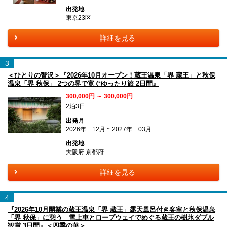
出発地
東京23区
詳細を見る
3
＜ひとりの贅沢＞『2026年10月オープン！蔵王温泉「界 蔵王」と秋保
温泉「界 秋保」 2つの界で寛ぐゆったり旅 2日間』
300,000円 ～ 300,000円
2泊3日
出発月
2026年 12月 ~ 2027年 03月
出発地
大阪府 京都府
詳細を見る
4
『2026年10月開業の蔵王温泉「界 蔵王」露天風呂付き客室と秋保温泉
「界 秋保」に憩う 雪上車とロープウェイでめぐる蔵王の樹氷ダブル
観賞 3日間』＜四季の華＞