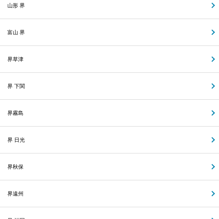
山形 界
富山 界
界草津
界 下関
界霧島
界 日光
界秋保
界遠州