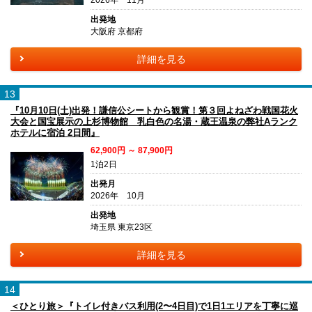
出発地
大阪府 京都府
詳細を見る
13
『10月10日(土)出発！謙信公シートから観賞！第３回よねざわ戦国花火
大会と国宝展示の上杉博物館 乳白色の名湯・蔵王温泉の弊社Aランク
ホテルに宿泊 2日間』
62,900円 ～ 87,900円
1泊2日
出発月
2026年 10月
出発地
埼玉県 東京23区
詳細を見る
14
＜ひとり旅＞『トイレ付きバス利用(2〜4日目)で1日1エリアを丁寧に巡