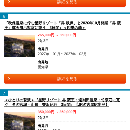
詳細を見る
6
『秋保温泉に佇む星野リゾート「界 秋保」と2026年10月開業「界 蔵
王」露天風呂客室に憩う 3日間』＜四季の華＞
265,000円 ～ 360,000円
2泊3日
出発月
2027年 01月 ~ 2027年 02月
出発地
愛知県
詳細を見る
7
＜ひとりの贅沢＞『星野リゾート 界 蔵王・遠刈田温泉・竹泉荘に寛
ぐ 冬の宮城・山形 贅沢紀行 3日間』【JR名古屋駅出発】
350,000円 ～ 350,000円
2泊3日
出発月