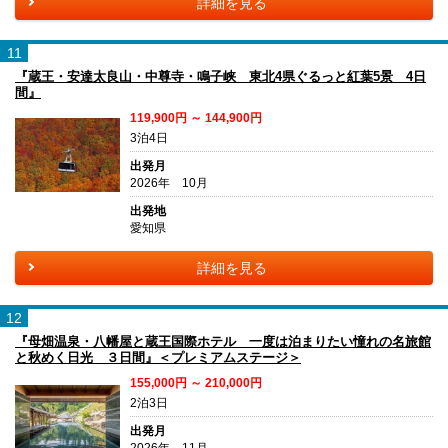
詳細を見る
11
『蔵王・安達太良山・中尊寺・鳴子峡 東北4県ぐるっと紅葉5景 4日
間』
119,900円 ～ 144,900円
3泊4日
出発月
2026年 10月
出発地
愛知県
詳細を見る
12
『母畑温泉・八幡屋と蔵王国際ホテル 一度は泊まりたい憧れの名旅館
と秋めく日光 ３日間』＜プレミアムステージ＞
155,000円 ～ 210,000円
2泊3日
出発月
2026年 11月