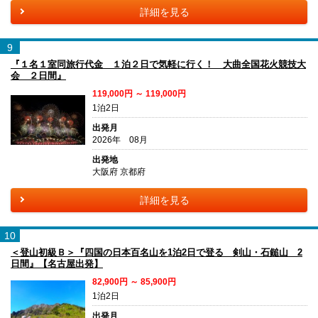
詳細を見る
9
『１名１室同旅行代金 １泊２日で気軽に行く！ 大曲全国花火競技大
会 ２日間』
119,000円 ～ 119,000円
1泊2日
出発月
2026年 08月
出発地
大阪府 京都府
詳細を見る
10
＜登山初級Ｂ＞『四国の日本百名山を1泊2日で登る 剣山・石鎚山 2
日間』【名古屋出発】
82,900円 ～ 85,900円
1泊2日
出発月