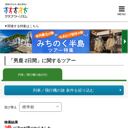
MENU
▼関連する特集はこちら
「男鹿 2日間」に関するツアー
列車／飛行機の旅(2件)
列車／飛行機の旅 条件を絞り込む
並び替え
検索結果
2件
ツアーが見つかりました。