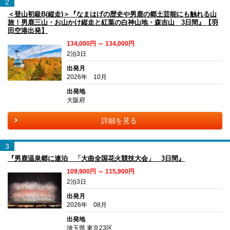
2
＜登山初級B(縦走)＞『なまはげの歴史や男鹿の郷土芸能にも触れる山
旅！男鹿三山・お山かけ縦走と紅葉の白神山地・森吉山 3日間』【羽
田空港出発】
134,000円 ～ 134,000円
2泊3日
出発月
2026年 10月
出発地
大阪府
詳細を見る
3
『男鹿温泉郷に連泊 「大曲全国花火競技大会」 3日間』
109,900円 ～ 115,900円
2泊3日
出発月
2026年 08月
出発地
埼玉県 東京23区