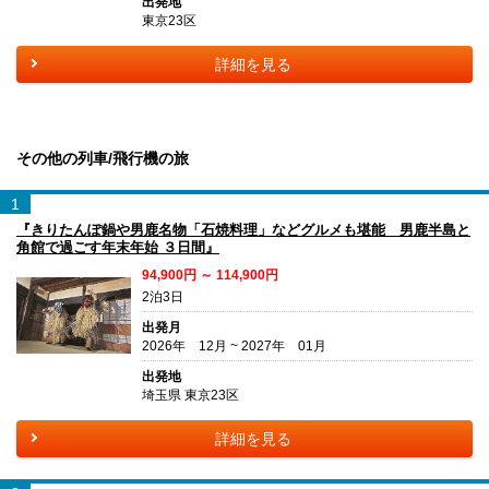
出発地
東京23区
詳細を見る
その他の列車/飛行機の旅
1
『きりたんぽ鍋や男鹿名物「石焼料理」などグルメも堪能 男鹿半島と
角館で過ごす年末年始 ３日間』
94,900円 ～ 114,900円
2泊3日
出発月
2026年 12月 ~ 2027年 01月
出発地
埼玉県 東京23区
詳細を見る