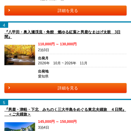
詳細を見る
4
『八甲田・奥入瀬渓流・角館 燃ゆる紅葉と男鹿なまはげ太鼓 3日
間』
110,000円 ～ 130,000円
2泊3日
出発月
2026年 10月 ~ 2026年 11月
出発地
愛知県
詳細を見る
5
『男鹿・津軽・下北 みちのく三大半島をめぐる東北夫婦旅 ４日間』
＜ご夫婦旅＞
145,000円 ～ 150,000円
3泊4日