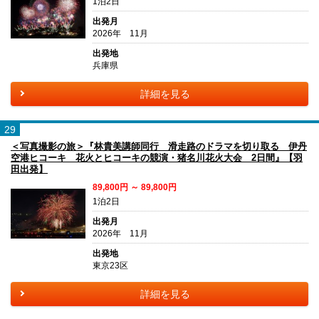
1泊2日
出発月
2026年 11月
出発地
兵庫県
詳細を見る
29
＜写真撮影の旅＞『林貴美講師同行 滑走路のドラマを切り取る 伊丹
空港ヒコーキ 花火とヒコーキの競演・猪名川花火大会 2日間』【羽
田出発】
89,800円 ～ 89,800円
1泊2日
出発月
2026年 11月
出発地
東京23区
詳細を見る