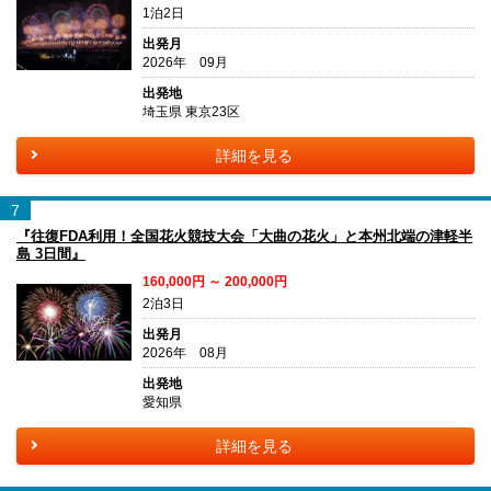
1泊2日
出発月
2026年 09月
出発地
埼玉県 東京23区
詳細を見る
7
『往復FDA利用！全国花火競技大会「大曲の花火」と本州北端の津軽半
島 3日間』
160,000円 ～ 200,000円
2泊3日
出発月
2026年 08月
出発地
愛知県
詳細を見る