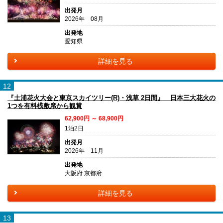
出発月
2026年 08月
出発地
愛知県
詳細を見る
12
『土浦花火大会と東京スカイツリー(R)・浅草 2日間』 日本三大花火の
1つを有料桟敷席から観賞
62,900円 ～ 68,900円
1泊2日
出発月
2026年 11月
出発地
大阪府 京都府
詳細を見る
13