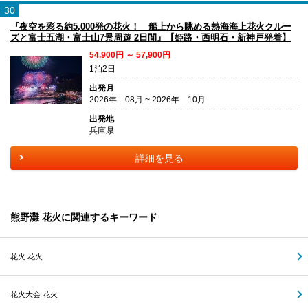
30
『夜空を彩る約5,000発の花火！ 船上から眺める熱海海上花火クルー
ズと富士五湖・富士山7景周遊 2日間』【姫路・西明石・新神戸発着】
54,900円 ～ 57,900円
1泊2日
出発月
2026年 08月 ~ 2026年 10月
出発地
兵庫県
詳細を見る
熊野灘 花火に関連するキーワード
花火 花火
花火大会 花火