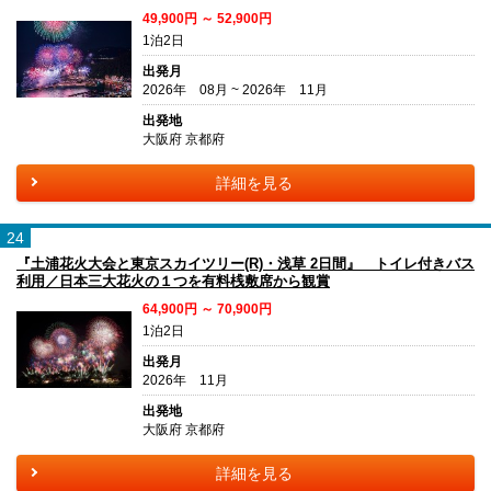
49,900円 ～ 52,900円
1泊2日
出発月
2026年 08月 ~ 2026年 11月
出発地
大阪府 京都府
詳細を見る
24
『土浦花火大会と東京スカイツリー(R)・浅草 2日間』 トイレ付きバス
利用／日本三大花火の１つを有料桟敷席から観賞
64,900円 ～ 70,900円
1泊2日
出発月
2026年 11月
出発地
大阪府 京都府
詳細を見る