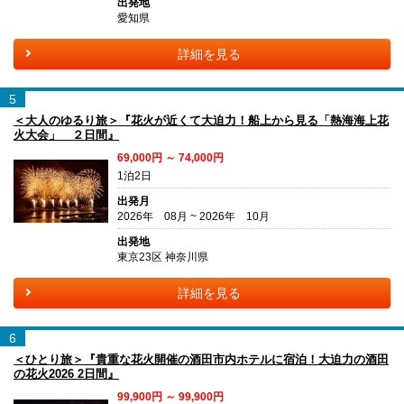
出発地
愛知県
詳細を見る
5
＜大人のゆるり旅＞『花火が近くて大迫力！船上から見る「熱海海上花
火大会」 ２日間』
69,000円 ～ 74,000円
1泊2日
出発月
2026年 08月 ~ 2026年 10月
出発地
東京23区 神奈川県
詳細を見る
6
＜ひとり旅＞『貴重な花火開催の酒田市内ホテルに宿泊！大迫力の酒田
の花火2026 2日間』
99,900円 ～ 99,900円