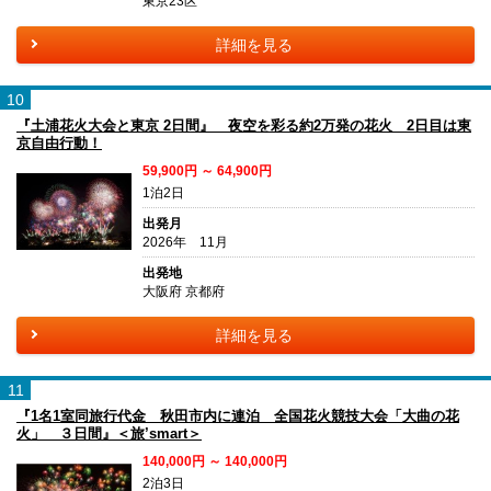
東京23区
詳細を見る
10
『土浦花火大会と東京 2日間』 夜空を彩る約2万発の花火 2日目は東
京自由行動！
59,900円 ～ 64,900円
1泊2日
出発月
2026年 11月
出発地
大阪府 京都府
詳細を見る
11
『1名1室同旅行代金 秋田市内に連泊 全国花火競技大会「大曲の花
火」 ３日間』＜旅’smart＞
140,000円 ～ 140,000円
2泊3日