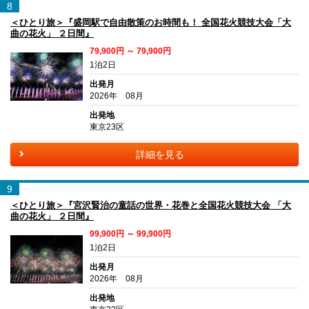
8
＜ひとり旅＞『盛岡駅で自由散策のお時間も！ 全国花火競技大会「大
曲の花火」 ２日間』
79,900円 ～ 79,900円
1泊2日
出発月
2026年 08月
出発地
東京23区
詳細を見る
9
＜ひとり旅＞『宮沢賢治の童話の世界・花巻と全国花火競技大会 「大
曲の花火」 ２日間』
99,900円 ～ 99,900円
1泊2日
出発月
2026年 08月
出発地