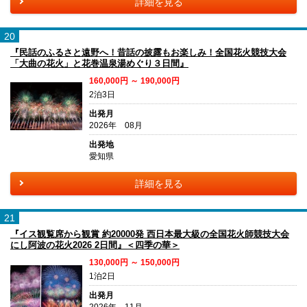
詳細を見る
20
『民話のふるさと遠野へ！昔話の披露もお楽しみ！全国花火競技大会
「大曲の花火」と花巻温泉湯めぐり３日間』
160,000円 ～ 190,000円
2泊3日
出発月
2026年 08月
出発地
愛知県
詳細を見る
21
『イス観覧席から観賞 約20000発 西日本最大級の全国花火師競技大会
にし阿波の花火2026 2日間』＜四季の華＞
130,000円 ～ 150,000円
1泊2日
出発月
2026年 11月