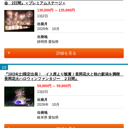
会 2日間』＜プレミアムステージ＞
130,000円 ～ 135,000円
1泊2日
出発月
2026年 10月
出発地
静岡県 愛知県
詳細を見る
19
『10/24(土)限定出発！ イス席より観賞！長岡花火と秋の新潟を満喫
長岡花火ハロウィンファンタジー ２日間』
59,900円 ～ 59,900円
1泊2日
出発月
2026年 10月
出発地
岐阜県 愛知県