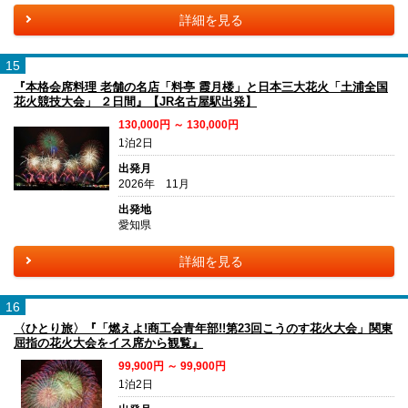
詳細を見る
15
『本格会席料理 老舗の名店「料亭 霞月楼」と日本三大花火「土浦全国
花火競技大会」 ２日間』【JR名古屋駅出発】
130,000円 ～ 130,000円
1泊2日
出発月
2026年 11月
出発地
愛知県
詳細を見る
16
〈ひとり旅〉『「燃えよ!商工会青年部!!第23回こうのす花火大会」関東
屈指の花火大会をイス席から観覧』
99,900円 ～ 99,900円
1泊2日