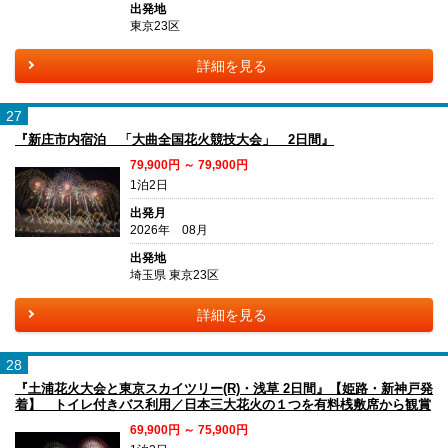
出発地
東京23区
詳細を見る
27
『新庄市内宿泊 「大曲全国花火競技大会」 2日間』
79,900円 ～ 79,900円
1泊2日
出発月
2026年 08月
出発地
埼玉県 東京23区
詳細を見る
28
『土浦花火大会と東京スカイツリー(R)・浅草 2日間』【姫路・新神戸発
着】 トイレ付きバス利用／日本三大花火の１つを有料桟敷席から観賞
69,900円 ～ 75,900円