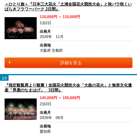
＜ひとり旅＞『日本三大花火「土浦全国花火競技大会」と秋バラ咲くい
ばらきフラワーパーク 2日間』
110,000円 ～ 110,000円
1泊2日
出発月
2026年 11月
出発地
大阪府 京都府
詳細を見る
14
『指定観覧席より観賞！全国花火競技大会「大曲の花火」と無形文化遺
産「男鹿のなまはげ」 3日間』
145,000円 ～ 155,000円
2泊3日
出発月
2026年 08月
出発地
愛知県