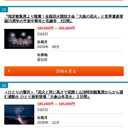
25
『指定観覧席より観賞！全国花火競技大会「大曲の花火」と世界遺産登
録15周年の平泉中尊寺と毛越寺 3日間』
160,000円 ～ 200,000円
2泊3日
出発月
2026年 08月
出発地
愛知県
詳細を見る
26
＜ひとりの贅沢＞『花火と同じ高さで花開く山頂特別観覧席からから望
む感動を ひとり旅初登場「大倉山冬花火」２日間』
185,000円 ～ 185,000円
1泊2日
出発月
2026年 12月