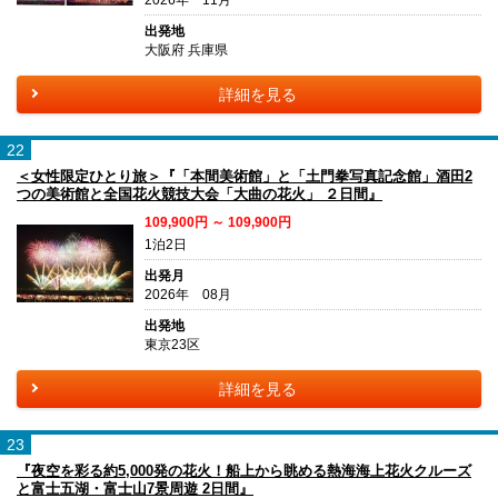
出発地
大阪府 兵庫県
詳細を見る
22
＜女性限定ひとり旅＞『「本間美術館」と「土門拳写真記念館」酒田2
つの美術館と全国花火競技大会「大曲の花火」 ２日間』
109,900円 ～ 109,900円
1泊2日
出発月
2026年 08月
出発地
東京23区
詳細を見る
23
『夜空を彩る約5,000発の花火！船上から眺める熱海海上花火クルーズ
と富士五湖・富士山7景周遊 2日間』