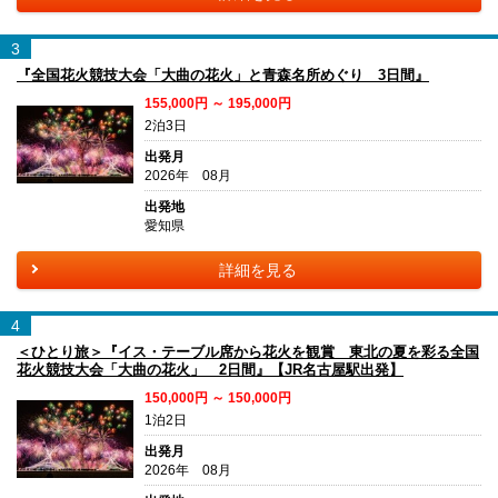
3
『全国花火競技大会「大曲の花火」と青森名所めぐり 3日間』
155,000円 ～ 195,000円
2泊3日
出発月
2026年 08月
出発地
愛知県
詳細を見る
4
＜ひとり旅＞『イス・テーブル席から花火を観賞 東北の夏を彩る全国
花火競技大会「大曲の花火」 2日間』【JR名古屋駅出発】
150,000円 ～ 150,000円
1泊2日
出発月
2026年 08月