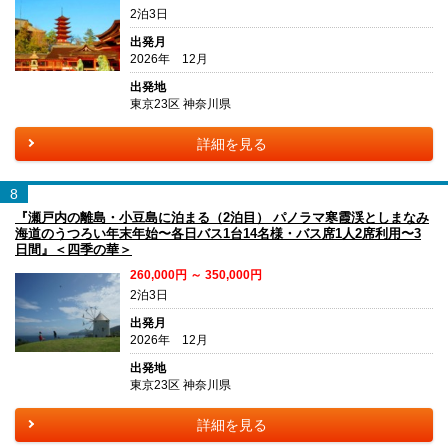
2泊3日
出発月
2026年 12月
出発地
東京23区 神奈川県
詳細を見る
8
『瀬戸内の離島・小豆島に泊まる（2泊目） パノラマ寒霞渓としまなみ
海道のうつろい年末年始〜各日バス1台14名様・バス席1人2席利用〜3
日間』＜四季の華＞
260,000円 ～ 350,000円
2泊3日
出発月
2026年 12月
出発地
東京23区 神奈川県
詳細を見る