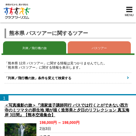
MENU
熊本県 バスツアーに関するツアー
列車／飛行機の旅
バスツアー
「熊本県 12月 バスツアー」に関する情報は見つかりませんでした。
「熊本県 バスツアー」に関する情報を表示します。
「列車／飛行機の旅」条件を変えて検索する
1
＜写真撮影の旅＞『清家道子講師同行 バスでは行くとができない西方
寺のミツマタの群生地 潮が描く造形美と夕日のリフレクション 真玉海
岸 3日間』【熊本空港集合】
198,000円 ～ 198,000円
2泊3日