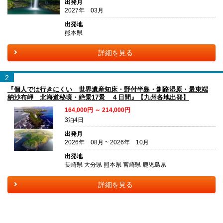
出発月
2027年 03月
出発地
熊本県
詳細を見る
2
『個人では行きにくい 世界遺産知床・野付半島・釧路湿原・最東端
納沙布岬 北海道秘境・絶景17景 ４日間』【九州各地出発】
164,000円 ～ 214,000円
3泊4日
出発月
2026年 08月 ~ 2026年 10月
出発地
長崎県 大分県 熊本県 宮崎県 鹿児島県
詳細を見る