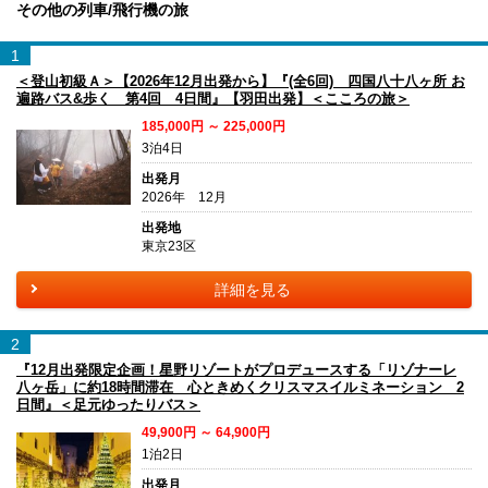
その他の列車/飛行機の旅
1
＜登山初級Ａ＞【2026年12月出発から】『(全6回) 四国八十八ヶ所 お
遍路バス&歩く 第4回 4日間』【羽田出発】＜こころの旅＞
185,000円 ～ 225,000円
3泊4日
出発月
2026年 12月
出発地
東京23区
詳細を見る
2
『12月出発限定企画！星野リゾートがプロデュースする「リゾナーレ
八ヶ岳」に約18時間滞在 心ときめくクリスマスイルミネーション 2
日間』＜足元ゆったりバス＞
49,900円 ～ 64,900円
1泊2日
出発月