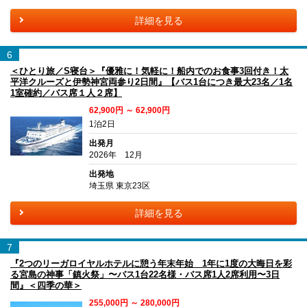
詳細を見る
6
＜ひとり旅／S寝台＞『優雅に！気軽に！船内でのお食事3回付き！太
平洋クルーズと伊勢神宮両参り2日間』【バス1台につき最大23名／1名
1室確約／バス席１人２席】
62,900円 ～ 62,900円
1泊2日
出発月
2026年 12月
出発地
埼玉県 東京23区
詳細を見る
7
『2つのリーガロイヤルホテルに憩う年末年始 1年に1度の大晦日を彩
る宮島の神事「鎮火祭」〜バス1台22名様・バス席1人2席利用〜3日
間』＜四季の華＞
255,000円 ～ 280,000円