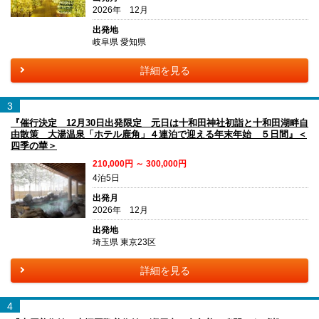
2026年 12月
出発地
岐阜県 愛知県
詳細を見る
3
『催行決定 12月30日出発限定 元日は十和田神社初詣と十和田湖畔自
由散策 大湯温泉「ホテル鹿角」４連泊で迎える年末年始 ５日間』＜
四季の華＞
210,000円 ～ 300,000円
4泊5日
出発月
2026年 12月
出発地
埼玉県 東京23区
詳細を見る
4