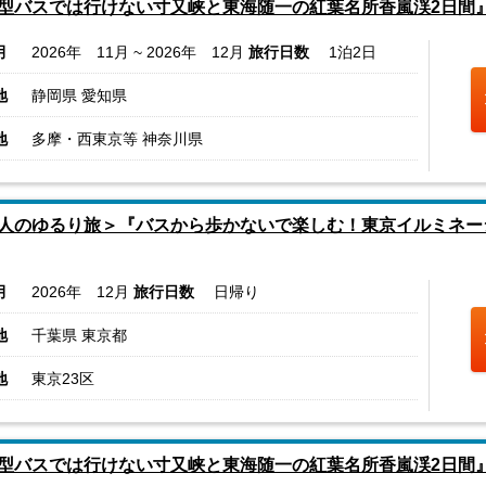
型バスでは行けない寸又峡と東海随一の紅葉名所香嵐渓2日間
月
2026年 11月 ~ 2026年 12月
旅行日数
1泊2日
地
静岡県 愛知県
地
多摩・西東京等 神奈川県
人のゆるり旅＞『バスから歩かないで楽しむ！東京イルミネー
月
2026年 12月
旅行日数
日帰り
地
千葉県 東京都
地
東京23区
型バスでは行けない寸又峡と東海随一の紅葉名所香嵐渓2日間