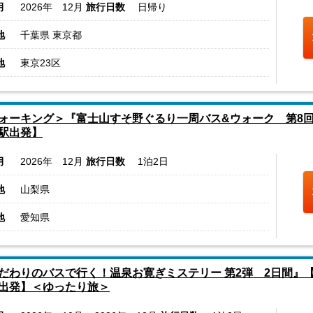
月
2026年 12月
旅行日数
日帰り
地
千葉県 東京都
地
東京23区
ォーキング＞『富士山すそ野ぐるり一周バス&ウォーク 第8
駅出発】
月
2026年 12月
旅行日数
1泊2日
地
山梨県
地
愛知県
だわりのバスで行く！温泉お寛ぎミステリー 第2弾 2日間』
出発】＜ゆったり旅＞