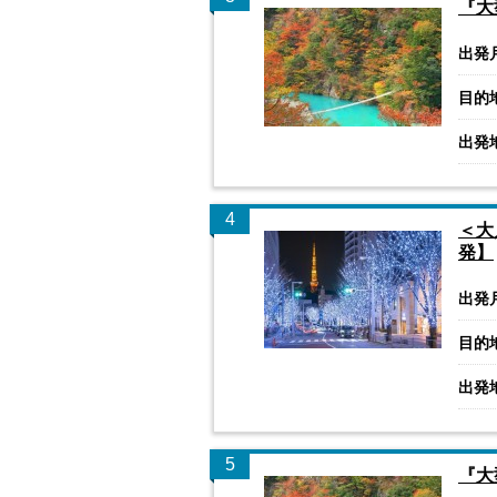
『大
出発
目的
出発
4
＜大
発】
出発
目的
出発
5
『大