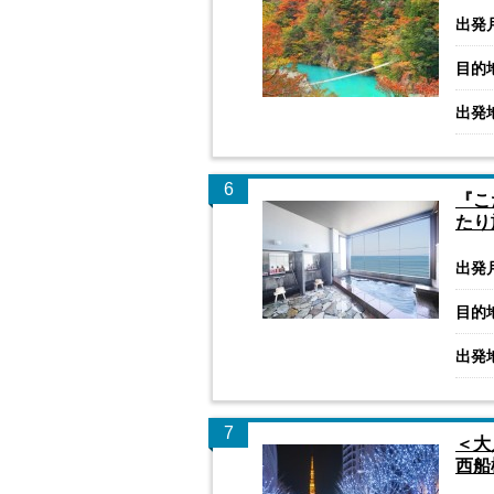
出発
目的
出発
6
『こ
たり
出発
目的
出発
7
＜大
西船