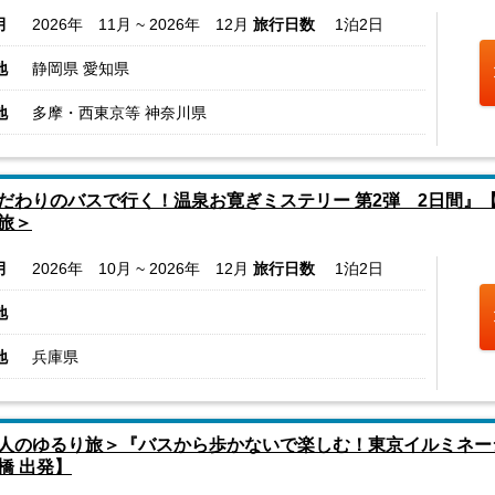
月
2026年 11月 ~ 2026年 12月
旅行日数
1泊2日
地
静岡県 愛知県
地
多摩・西東京等 神奈川県
だわりのバスで行く！温泉お寛ぎミステリー 第2弾 2日間』
旅＞
月
2026年 10月 ~ 2026年 12月
旅行日数
1泊2日
地
地
兵庫県
人のゆるり旅＞『バスから歩かないで楽しむ！東京イルミネー
橋 出発】