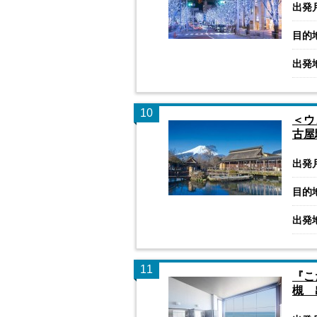
出発
目的
出発
10
＜ウ
古屋
出発
目的
出発
11
『こ
槻 