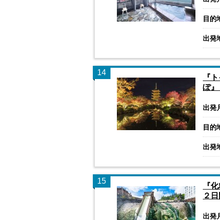
目的
出発
14
『ト
ぽ』
出発
目的
出発
15
『化
２日
出発