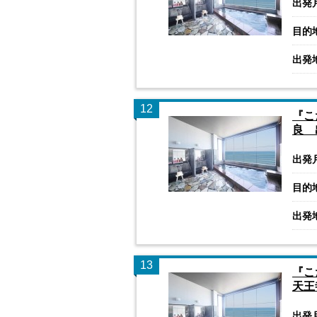
出発
目的
出発
12
『こ
良 
出発
目的
出発
13
『こ
天王
出発