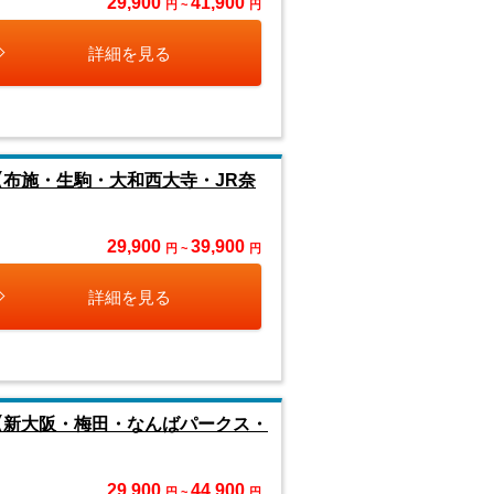
29,900
41,900
円 ~
円
詳細を見る
【布施・生駒・大和西大寺・JR奈
29,900
39,900
円 ~
円
詳細を見る
【新大阪・梅田・なんばパークス・
29,900
44,900
円 ~
円