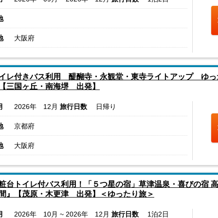
地
地
大阪府
イレ付きバス利用 醍醐寺・永観堂・東寺ライトアップ ゆっ
【三国ヶ丘・南海堺 出発】
月
2026年 12月
旅行日数
日帰り
地
京都府
地
大阪府
粧台トイレ付バス利用！「５つ星の宿」草津温泉・喜びの宿 
間』【茂原・木更津 出発】＜ゆったり旅＞
月
2026年 10月 ~ 2026年 12月
旅行日数
1泊2日