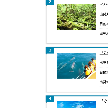
2
＜ハ
出発
目的
出発
3
『九
出発
目的
出発
4
『ぐ