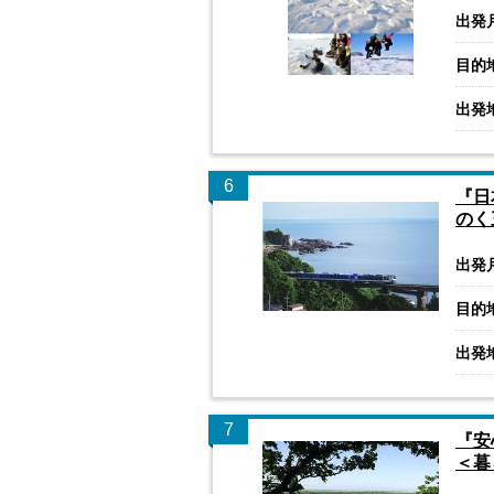
出発
目的
出発
6
『日
のく
出発
目的
出発
7
『安
＜暮