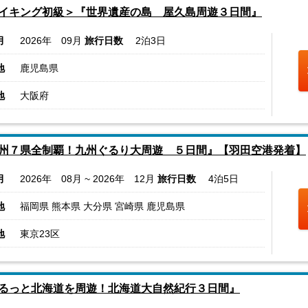
イキング初級＞『世界遺産の島 屋久島周遊３日間』
月
2026年 09月
旅行日数
2泊3日
地
鹿児島県
地
大阪府
州７県全制覇！九州ぐるり大周遊 ５日間』【羽田空港発着】
月
2026年 08月 ~ 2026年 12月
旅行日数
4泊5日
地
福岡県 熊本県 大分県 宮崎県 鹿児島県
地
東京23区
るっと北海道を周遊！北海道大自然紀行３日間』