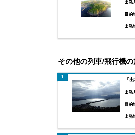
出発
目的
出発
その他の列車/飛行機の
1
『出
出発
目的
出発