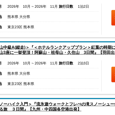
月
2026年 10月 ~ 2026年 11月
旅行日数
1泊2日
地
熊本県 大分県
地
東京23区 熊本県
山中級A(縦走)＞『＜ホテルランクアッププラン＞紅葉の時期
山3座に一挙登頂！阿蘇山・祖母山・久住山 3日間』【羽田出
月
2026年 10月 ~ 2026年 11月
旅行日数
2泊3日
地
熊本県 大分県
地
東京23区 熊本県
ノーハイク入門＞『流氷遊ウォークとフレぺの滝スノーシュー
る旅 ３日間』【九州・中四国各空港出発】