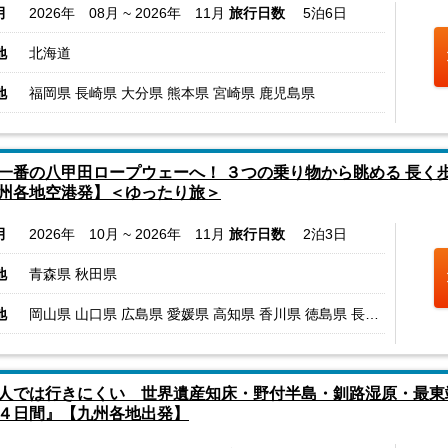
月
2026年 08月 ~ 2026年 11月
旅行日数
5泊6日
地
北海道
地
福岡県 長崎県 大分県 熊本県 宮崎県 鹿児島県
一番の八甲田ロープウェーへ！ ３つの乗り物から眺める 長く
州各地空港発】＜ゆったり旅＞
月
2026年 10月 ~ 2026年 11月
旅行日数
2泊3日
地
青森県 秋田県
地
岡山県 山口県 広島県 愛媛県 高知県 香川県 徳島県 長崎県 大分県 熊本県 宮崎県 鹿児島県
人では行きにくい 世界遺産知床・野付半島・釧路湿原・最東端
４日間』【九州各地出発】