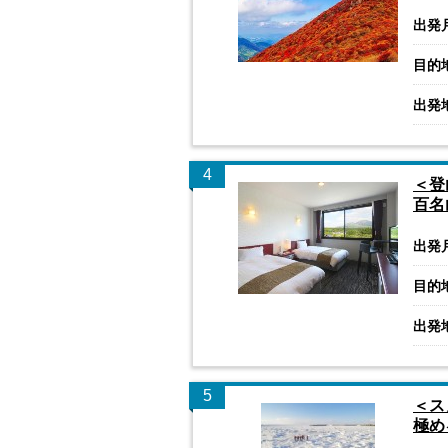
出発
目的
出発
4
＜登
百名
出発
目的
出発
5
＜ス
極め