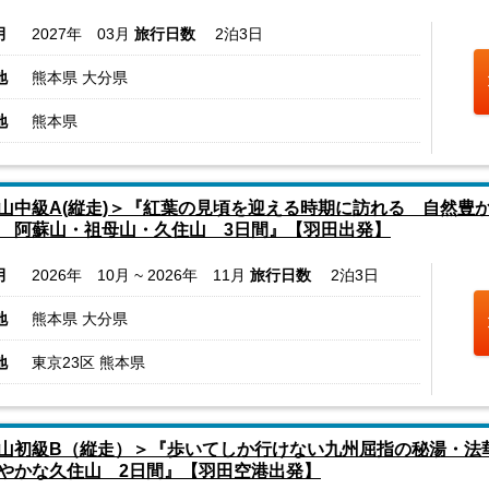
月
2027年 03月
旅行日数
2泊3日
地
熊本県 大分県
地
熊本県
山中級A(縦走)＞『紅葉の見頃を迎える時期に訪れる 自然豊
 阿蘇山・祖母山・久住山 3日間』【羽田出発】
月
2026年 10月 ~ 2026年 11月
旅行日数
2泊3日
地
熊本県 大分県
地
東京23区 熊本県
山初級B（縦走）＞『歩いてしか行けない九州屈指の秘湯・法
やかな久住山 2日間』【羽田空港出発】