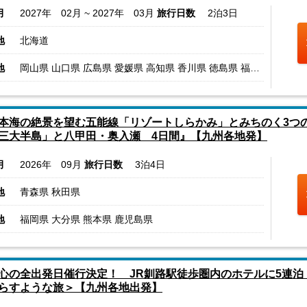
月
2027年 02月 ~ 2027年 03月
旅行日数
2泊3日
地
北海道
地
岡山県 山口県 広島県 愛媛県 高知県 香川県 徳島県 福岡県 長崎県 大分県 熊本県 宮崎県 鹿児島県
本海の絶景を望む五能線「リゾートしらかみ」とみちのく3つ
三大半島」と八甲田・奥入瀬 4日間』【九州各地発】
月
2026年 09月
旅行日数
3泊4日
地
青森県 秋田県
地
福岡県 大分県 熊本県 鹿児島県
心の全出発日催行決定！ JR釧路駅徒歩圏内のホテルに5連泊
らすような旅＞【九州各地出発】