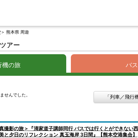
P
熊本県 周遊
るツアー
行機の旅
バス
りませんでした。
「列車／飛行機
真撮影の旅＞『清家道子講師同行 バスでは行くとができない西
美と夕日のリフレクション 真玉海岸 3日間』【熊本空港集合】