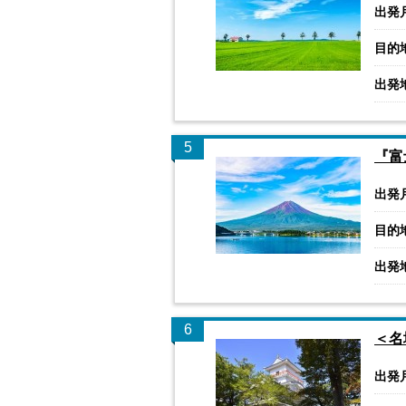
出発
目的
出発
5
『富
出発
目的
出発
6
＜名
出発