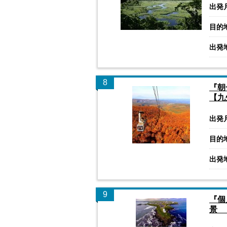
出発
目的
出発
8
『朝
【九
出発
目的
出発
9
『個
景 