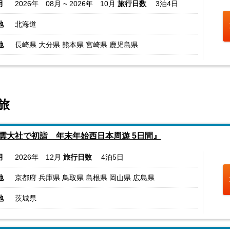
月
2026年 08月 ~ 2026年 10月
旅行日数
3泊4日
地
北海道
地
長崎県 大分県 熊本県 宮崎県 鹿児島県
旅
雲大社で初詣 年末年始西日本周遊 5日間』
月
2026年 12月
旅行日数
4泊5日
地
京都府 兵庫県 鳥取県 島根県 岡山県 広島県
地
茨城県