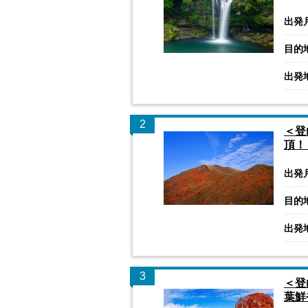
出発
目的
出発
2
＜登
頂！
出発
目的
出発
3
＜登
葉鮮