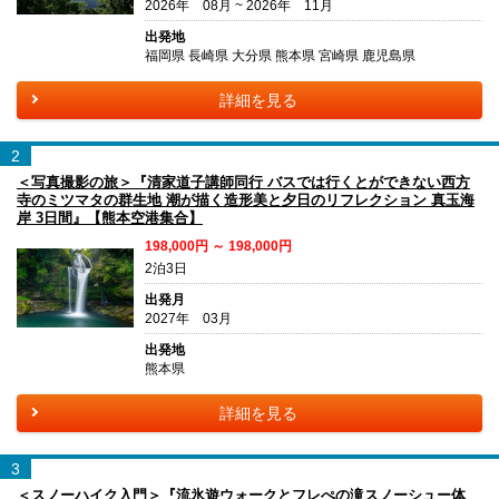
2026年 08月 ~ 2026年 11月
出発地
福岡県 長崎県 大分県 熊本県 宮崎県 鹿児島県
詳細を見る
2
＜写真撮影の旅＞『清家道子講師同行 バスでは行くとができない西方
寺のミツマタの群生地 潮が描く造形美と夕日のリフレクション 真玉海
岸 3日間』【熊本空港集合】
198,000円 ～ 198,000円
2泊3日
出発月
2027年 03月
出発地
熊本県
詳細を見る
3
＜スノーハイク入門＞『流氷遊ウォークとフレぺの滝スノーシュー体