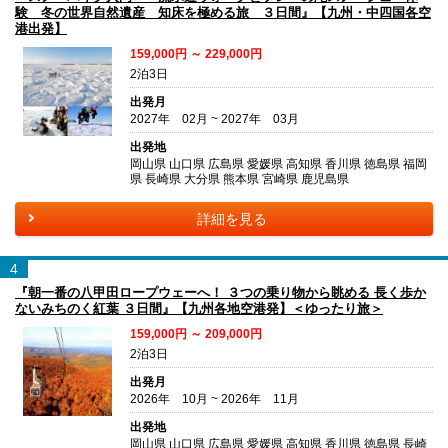
験 冬の世界自然遺産 知床を極める旅 ３日間』【九州・中四国各空
港出発】
159,000円 ～ 229,000円
2泊3日
出発月
2027年 02月 ~ 2027年 03月
出発地
岡山県 山口県 広島県 愛媛県 高知県 香川県 徳島県 福岡
県 長崎県 大分県 熊本県 宮崎県 鹿児島県
詳細を見る
4
『朝一番の八甲田ロープウェーへ！ ３つの乗り物から眺める 長く歩か
ないみちのく紅葉 ３日間』【九州各地空港発】＜ゆったり旅＞
159,000円 ～ 209,000円
2泊3日
出発月
2026年 10月 ~ 2026年 11月
出発地
岡山県 山口県 広島県 愛媛県 高知県 香川県 徳島県 長崎