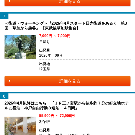
詳細を見る
7
＜街道・ウォーキング＞『2026年4月スタート日光街道をあるく 第3
回 草加から越谷』 【東武線草加駅集合】
7,000円 ～ 7,000円
日帰り
出発月
2026年 09月
出発地
埼玉県
詳細を見る
8
2026年4月以降はこちら 『ＪＲ三ノ宮駅から徒歩約７分の好立地ホテ
ルに宿泊 神戸自由行動３連泊 ４日間』
55,900円 ～ 72,900円
3泊4日
出発月