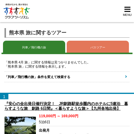
MENU
熊本県 旅に関するツアー
列車／飛行機の旅
バスツアー
「熊本県 4月 旅」に関する情報は見つかりませんでした。
「熊本県 旅」に関する情報を表示します。
「列車／飛行機の旅」条件を変えて検索する
1
『安心の全出発日催行決定！ JR釧路駅徒歩圏内のホテルに5連泊 暮
らすような旅 釧路 6日間』＜暮らすような旅＞【九州各地出発】
119,000円 ～ 169,000円
5泊6日
出発月