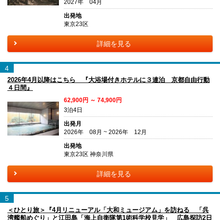
2027年 04月
出発地
東京23区
詳細を見る
4
2026年4月以降はこちら 『大浴場付きホテルに３連泊 京都自由行動
４日間』
62,900円 ～ 74,900円
3泊4日
出発月
2026年 08月 ~ 2026年 12月
出発地
東京23区 神奈川県
詳細を見る
5
＜ひとり旅＞『4月リニューアル「大和ミュージアム」を訪ねる 「呉
湾艦船めぐり」と江田島「海上自衛隊第1術科学校見学」 広島探訪2日