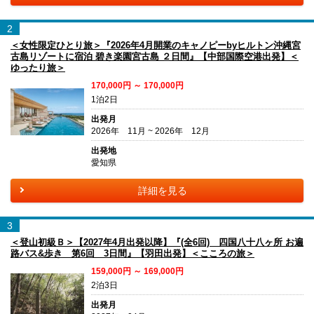
2
＜女性限定ひとり旅＞『2026年4月開業のキャノピーbyヒルトン沖縄宮
古島リゾートに宿泊 碧き楽園宮古島 ２日間』【中部国際空港出発】＜
ゆったり旅＞
170,000円 ～ 170,000円
1泊2日
出発月
2026年 11月 ~ 2026年 12月
出発地
愛知県
詳細を見る
3
＜登山初級Ｂ＞【2027年4月出発以降】『(全6回) 四国八十八ヶ所 お遍
路バス&歩き 第6回 3日間』【羽田出発】＜こころの旅＞
159,000円 ～ 169,000円
2泊3日
出発月