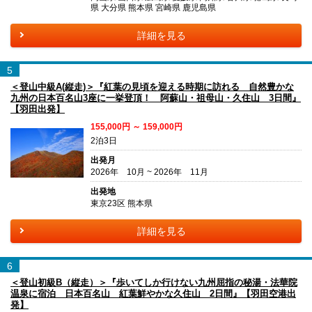
県 大分県 熊本県 宮崎県 鹿児島県
詳細を見る
5
＜登山中級A(縦走)＞『紅葉の見頃を迎える時期に訪れる 自然豊かな
九州の日本百名山3座に一挙登頂！ 阿蘇山・祖母山・久住山 3日間』
【羽田出発】
155,000円 ～ 159,000円
2泊3日
出発月
2026年 10月 ~ 2026年 11月
出発地
東京23区 熊本県
詳細を見る
6
＜登山初級B（縦走）＞『歩いてしか行けない九州屈指の秘湯・法華院
温泉に宿泊 日本百名山 紅葉鮮やかな久住山 2日間』【羽田空港出
発】