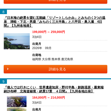
8
『日本海の絶景を望む五能線「リゾートしらかみ」とみちのく3つの温
泉 津軽・下北・男鹿「みちのく三大半島」と八甲田・奥入瀬 4日
間』【九州各地発】
199,000円 ～ 259,000円
3泊4日
出発月
2026年 09月
出発地
福岡県 大分県 熊本県 鹿児島県
詳細を見る
9
『個人では行きにくい 世界遺産知床・野付半島・釧路湿原・最東端
納沙布岬 北海道秘境・絶景17景 ４日間』【九州各地出発】
164,000円 ～ 214,000円
3泊4日
出発月