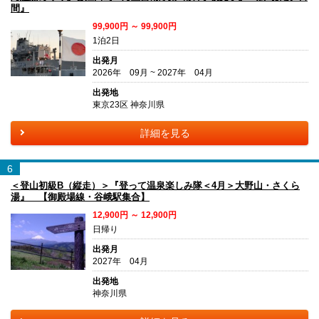
間』
99,900円 ～ 99,900円
1泊2日
出発月
2026年 09月 ~ 2027年 04月
出発地
東京23区 神奈川県
詳細を見る
6
＜登山初級B（縦走）＞『登って温泉楽しみ隊＜4月＞大野山・さくら
湯』 【御殿場線・谷峨駅集合】
12,900円 ～ 12,900円
日帰り
出発月
2027年 04月
出発地
神奈川県