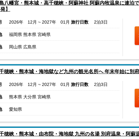
島八幡宮・熊本城・高千穂峡・阿蘇神社 阿蘇内牧温泉に連泊で
出発】
月
2026年 12月 ~ 2027年 01月
旅行日数
2泊3日
地
福岡県 熊本県 宮崎県
地
岡山県 広島県
千穂峡・熊本城・海地獄など九州の観光名所へ 年末年始に別府
月
2026年 12月 ~ 2027年 01月
旅行日数
2泊3日
地
熊本県 大分県 宮崎県
地
愛知県
千穂峡・熊本城・由布院・海地獄 九州の名湯 別府温泉・阿蘇温