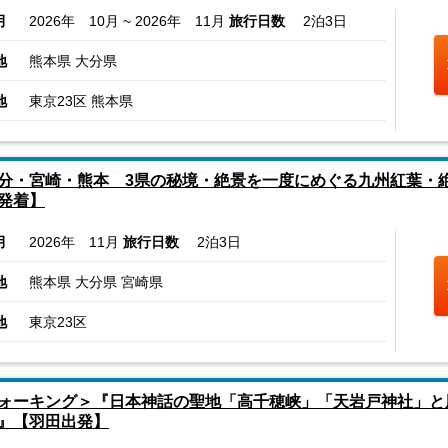
月
2026年 10月 ~ 2026年 11月
旅行日数
2泊3日
地
熊本県 大分県
地
東京23区 熊本県
分・宮崎・熊本 3県の秘境・絶景を一度にめぐる九州紅葉・
発着】
月
2026年 11月
旅行日数
2泊3日
地
熊本県 大分県 宮崎県
地
東京23区
ォーキング＞『日本神話の聖地「高千穂峡」「天岩戸神社」と
』【羽田出発】