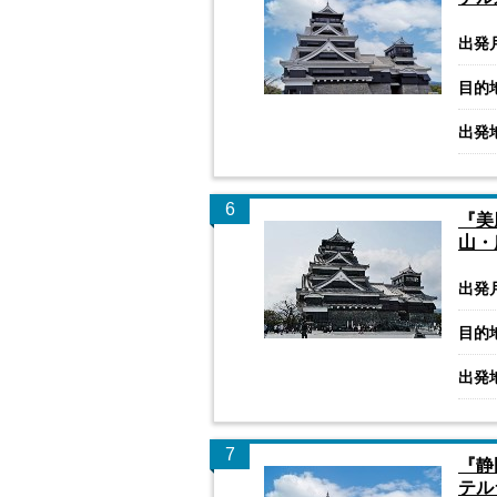
出発
目的
出発
6
『美
山・
出発
目的
出発
7
『静
テル