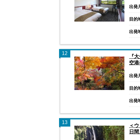
出発
目的
出発
12
『大
空港
出発
目的
出発
13
＜ウ
日間