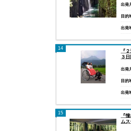
出発
目的
出発
14
『２
３日
出発
目的
出発
15
『憧
ムス