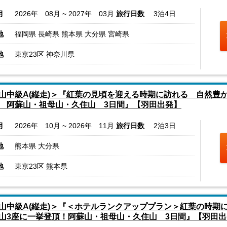
月
2026年 08月 ~ 2027年 03月
旅行日数
3泊4日
地
福岡県 長崎県 熊本県 大分県 宮崎県
地
東京23区 神奈川県
山中級A(縦走)＞『紅葉の見頃を迎える時期に訪れる 自然豊
 阿蘇山・祖母山・久住山 3日間』【羽田出発】
月
2026年 10月 ~ 2026年 11月
旅行日数
2泊3日
地
熊本県 大分県
地
東京23区 熊本県
山中級A(縦走)＞『＜ホテルランクアッププラン＞紅葉の時期
山3座に一挙登頂！阿蘇山・祖母山・久住山 3日間』【羽田出