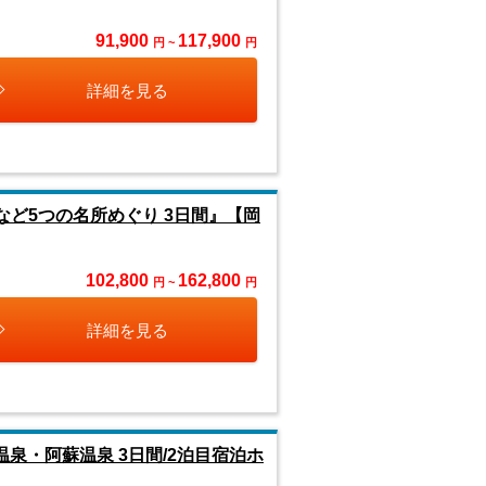
91,900
117,900
円 ~
円
詳細を見る
ど5つの名所めぐり 3日間』【岡
102,800
162,800
円 ~
円
詳細を見る
泉・阿蘇温泉 3日間/2泊目宿泊ホ