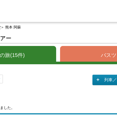
P
熊本 阿蘇
ツアー
旅(15件)
バスツ
列車／
ました。