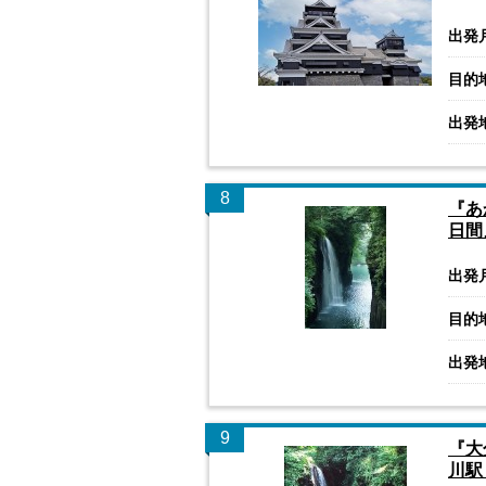
出発
目的
出発
8
『あ
日間
出発
目的
出発
9
『大
川駅