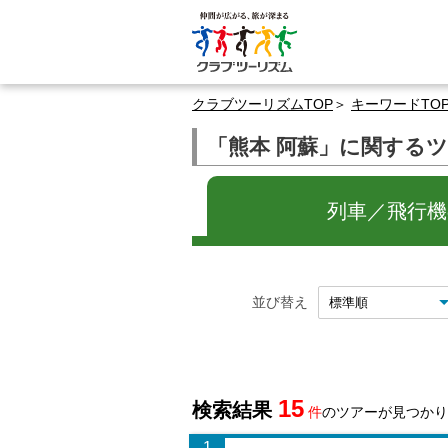
クラブツーリズムTOP
キーワードTO
「熊本 阿蘇」に関する
列車／飛行機の
並び替え
15
検索結果
件
のツアーが見つかり
1