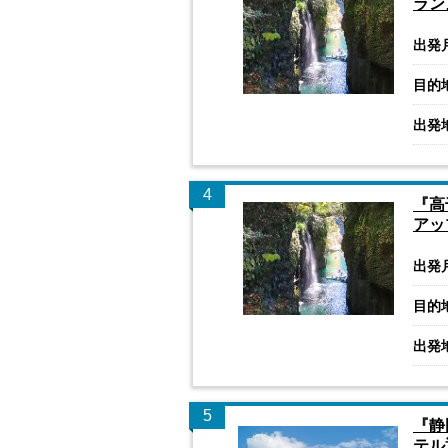
ラン
出発
目的
出発
4
『高
アッ
出発
目的
出発
5
『静
テル