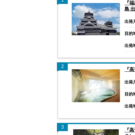
『福
島 
出発
目的
出発
2
『高
出発
目的
出発
3
『高