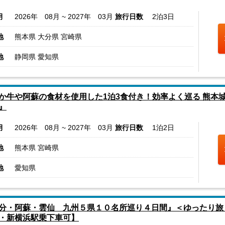
月
2026年 08月 ~ 2027年 03月
旅行日数
2泊3日
地
熊本県 大分県 宮崎県
地
静岡県 愛知県
か牛や阿蘇の食材を使用した1泊3食付き！効率よく巡る 熊本城
』
月
2026年 08月 ~ 2027年 03月
旅行日数
1泊2日
地
熊本県 宮崎県
地
愛知県
分・阿蘇・雲仙 九州５県１０名所巡り４日間』＜ゆったり旅
・新横浜駅乗下車可】