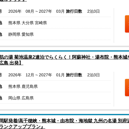
月
2026年 08月 ~ 2027年 03月
旅行日数
2泊3日
地
熊本県 大分県 宮崎県
地
静岡県 愛知県
肌の湯 菊池温泉2連泊でらくらく！阿蘇神社・湯布院・熊本城な
広島 出発】
月
2026年 12月 ~ 2027年 01月
旅行日数
2泊3日
地
熊本県 鹿児島県
地
岡山県 広島県
岡駅発着/高千穂峡・熊本城・由布院・海地獄 九州の名湯 別府温
ランクアッププラン』