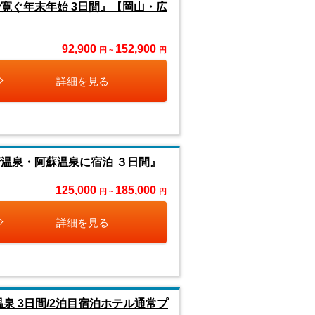
寛ぐ年末年始 3日間』【岡山・広
92,900
152,900
円 ~
円
詳細を見る
温泉・阿蘇温泉に宿泊 ３日間』
125,000
185,000
円 ~
円
詳細を見る
泉 3日間/2泊目宿泊ホテル通常プ