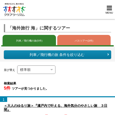
MENU
「海外旅行 海」に関するツアー
列車／飛行機の旅(5件)
バスツアー(3件)
列車／飛行機の旅 条件を絞り込む
並び替え
検索結果
5件
ツアーが見つかりました。
1
＜大人のゆるり旅＞『瀬戸内で叶える、海外気分のやさしい旅 ３日
間』