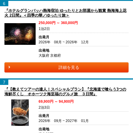
6
『ホテルグランバッハ熱海宿泊 ゆったりとお部屋から観賞 熱海海上花
火 2日間』＜四季の華／ゆったり旅＞
250,000円 ～ 360,000円
1泊2日
出発月
2026年 08月 ~ 2026年 12月
出発地
大阪府 京都府
詳細を見る
7
『【教えてツアーの達人！スペシャルプラン】『北海道で喰らう3つの
海鮮尽くし オホーツク海至福のグルメ旅 ３日間』
69,900円 ～ 94,900円
2泊3日
出発月
2026年 09月 ~ 2027年 01月
出発地