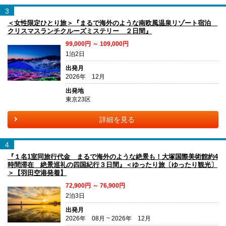
3
＜女性限定ひとり旅＞『まるで海外のような南欧風温泉リゾート宿泊
クリスマスランチクルーズミステリー ２日間』
99,000円 ～ 109,000円
1泊2日
出発月
2026年 12月
出発地
東京23区
詳細を見る
4
『１名1室同旅行代金 まるで海外のような絶景も！大塚国際美術館約4
時間滞在 絶景巡礼の四国紀行３日間』＜ゆったり旅〔ゆったり観光〕
＞【羽田空港発着】
72,900円 ～ 76,900円
2泊3日
出発月
2026年 08月 ~ 2026年 12月