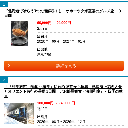
1
『北海道で喰らう3つの海鮮尽くし オホーツク海至福のグルメ旅 ３
日間』
69,900円 ～ 94,900円
2泊3日
出発月
2026年 09月 ~ 2027年 01月
出発地
東京23区
詳細を見る
2
『「料亭旅館 熱海 小嵐亭」に宿泊 旅館から観賞 熱海海上花火大会
とオリエント急行の昼餐 2日間 ／お部屋観賞・海側和室』＜四季の華
＞
180,000円 ～ 240,000円
1泊2日
出発月
2026年 08月 ~ 2026年 12月