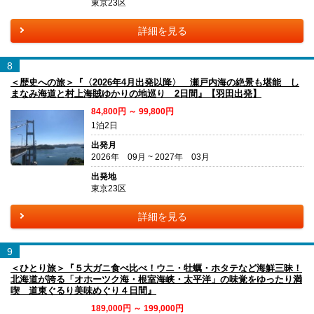
東京23区
詳細を見る
8
＜歴史への旅＞『〈2026年4月出発以降〉 瀬戸内海の絶景も堪能 し
まなみ海道と村上海賊ゆかりの地巡り 2日間』【羽田出発】
84,800円 ～ 99,800円
1泊2日
出発月
2026年 09月 ~ 2027年 03月
出発地
東京23区
詳細を見る
9
＜ひとり旅＞『５大ガニ食べ比べ！ウニ・牡蠣・ホタテなど海鮮三昧！
北海道が誇る「オホーツク海・根室海峡・太平洋」の味覚をゆったり満
喫 道東ぐるり美味めぐり４日間』
189,000円 ～ 199,000円