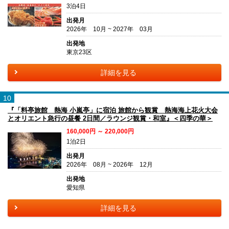
3泊4日
出発月
2026年 10月 ~ 2027年 03月
出発地
東京23区
詳細を見る
10
『「料亭旅館 熱海 小嵐亭」に宿泊 旅館から観賞 熱海海上花火大会
とオリエント急行の昼餐 2日間／ラウンジ観賞・和室』＜四季の華＞
160,000円 ～ 220,000円
1泊2日
出発月
2026年 08月 ~ 2026年 12月
出発地
愛知県
詳細を見る