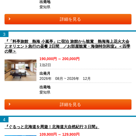
出発地
愛知県
詳細を見る
3
『「料亭旅館 熱海 小嵐亭」に宿泊 旅館から観賞 熱海海上花火大会
とオリエント急行の昼餐 2日間 ／お部屋観賞・海側特別和室』＜四季
の華＞
190,000円 ～ 200,000円
1泊2日
出発月
2026年 08月 ~ 2026年 12月
出発地
愛知県
詳細を見る
4
『ぐるっと北海道を周遊！北海道大自然紀行３日間』
109,900円 ～ 129,900円