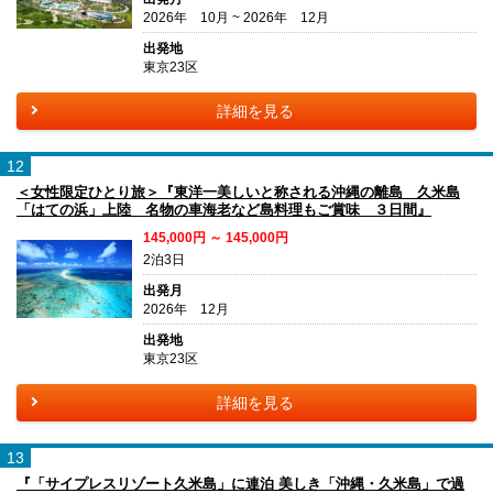
2026年 10月 ~ 2026年 12月
出発地
東京23区
詳細を見る
12
＜女性限定ひとり旅＞『東洋一美しいと称される沖縄の離島 久米島
「はての浜」上陸 名物の車海老など島料理もご賞味 ３日間』
145,000円 ～ 145,000円
2泊3日
出発月
2026年 12月
出発地
東京23区
詳細を見る
13
『「サイプレスリゾート久米島」に連泊 美しき「沖縄・久米島」で過