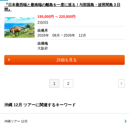
『日本最西端と最南端の離島を一度に巡る！与那国島・波照間島３日
間』
195,000円 ～ 220,000円
2泊3日
出発月
2026年 08月 ~ 2026年 12月
出発地
大阪府
詳細を見る
1
2
次
沖縄 12月 ツアーに関連するキーワード
沖縄ツアー 12月