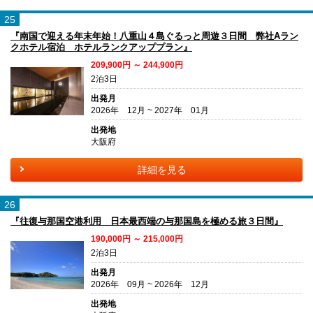
25
『南国で迎える年末年始！八重山４島ぐるっと周遊３日間 弊社Aラン
クホテル宿泊 ホテルランクアッププラン』
209,900円 ～ 244,900円
2泊3日
出発月
2026年 12月 ~ 2027年 01月
出発地
大阪府
詳細を見る
26
『往復与那国空港利用 日本最西端の与那国島を極める旅３日間』
190,000円 ～ 215,000円
2泊3日
出発月
2026年 09月 ~ 2026年 12月
出発地