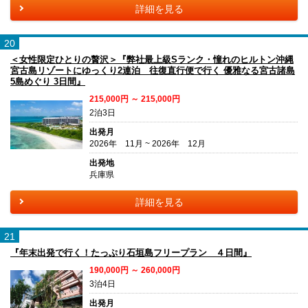
詳細を見る
20
＜女性限定ひとりの贅沢＞『弊社最上級Sランク・憧れのヒルトン沖縄
宮古島リゾートにゆっくり2連泊 往復直行便で行く 優雅なる宮古諸島
5島めぐり 3日間』
215,000円 ～ 215,000円
2泊3日
出発月
2026年 11月 ~ 2026年 12月
出発地
兵庫県
詳細を見る
21
『年末出発で行く！たっぷり石垣島フリープラン ４日間』
190,000円 ～ 260,000円
3泊4日
出発月