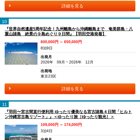
詳細を見る
10
『世界自然遺産5周年記念！九州離島から沖縄離島まで 奄美群島・八
重山諸島 絶景の９島めぐり９日間』【羽田空港発着】
600,000円 ～ 650,000円
8泊9日
出発月
2026年 09月 ~ 2026年 12月
出発地
東京23区
詳細を見る
11
『羽田〜宮古間直行便利用 ゆったり優美なる宮古諸島４日間「ヒルト
ン沖縄宮古島リゾート」』＜ゆったり旅［ゆったり観光］＞
109,000円 ～ 174,000円
3泊4日
出発月