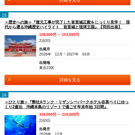
詳細を見る
15
＜歴史への旅＞『復元工事が完了した首里城正殿をじっくり見学！ 現
代から遡る沖縄歴史ハイライト 首里城と琉球王国』【羽田出発】
129,000円 ～ 153,000円
2泊3日
出発月
2026年 12月 ~ 2027年 03月
出発地
東京23区
詳細を見る
16
＜ひとり旅＞『弊社Aランク・リザンシーパークホテル谷茶ベイにゆっ
くり2連泊 沖縄本島のリゾートで過ごす年末年始 3日間』
319,000円 ～ 319,000円
2泊3日
出発月
2026年 12月