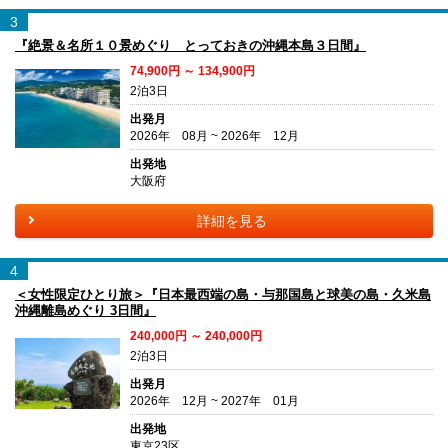
3
『絶景＆名所１０景めぐり とっておきの沖縄本島３日間』
74,900円 ～ 134,900円
2泊3日
出発月
2026年 08月 ~ 2026年 12月
出発地
大阪府
詳細を見る
4
＜女性限定ひとり旅＞『日本最西端の島・与那国島と球美の島・久米島
沖縄離島めぐり 3日間』
240,000円 ～ 240,000円
2泊3日
出発月
2026年 12月 ~ 2027年 01月
出発地
東京23区