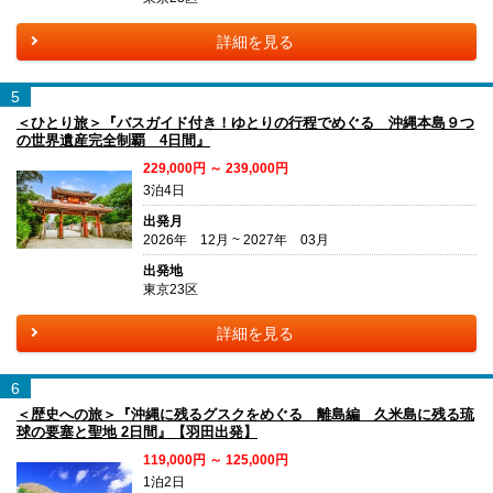
詳細を見る
5
＜ひとり旅＞『バスガイド付き！ゆとりの行程でめぐる 沖縄本島９つ
の世界遺産完全制覇 4日間』
229,000円 ～ 239,000円
3泊4日
出発月
2026年 12月 ~ 2027年 03月
出発地
東京23区
詳細を見る
6
＜歴史への旅＞『沖縄に残るグスクをめぐる 離島編 久米島に残る琉
球の要塞と聖地 2日間』【羽田出発】
119,000円 ～ 125,000円
1泊2日