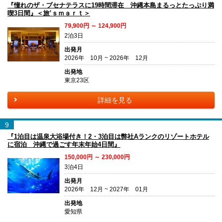
『憧れのザ・ブセナテラスに19時間滞在 沖縄本島まるっとたっぷり満
喫3日間』＜旅’ｓｍａｒｔ＞
79,900円 ～ 124,900円
2泊3日
出発月
2026年 10月 ~ 2026年 12月
出発地
東京23区
詳細を見る
9
『1泊目は温泉大浴場付き！2・3泊目は弊社Aランクのリゾートホテル
に宿泊 沖縄で過ごす年末年始4日間』
150,000円 ～ 230,000円
3泊4日
出発月
2026年 12月 ~ 2027年 01月
出発地
愛知県