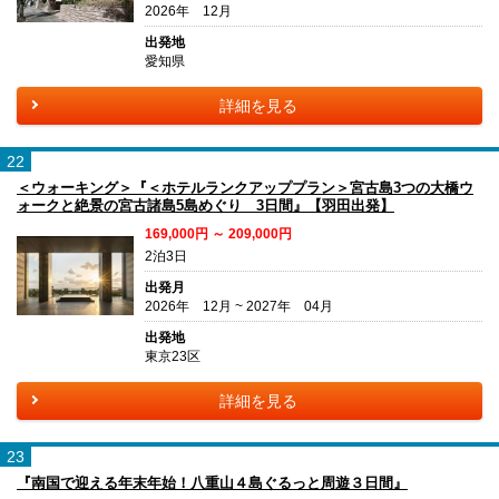
2026年 12月
出発地
愛知県
詳細を見る
22
＜ウォーキング＞『＜ホテルランクアッププラン＞宮古島3つの大橋ウ
ォークと絶景の宮古諸島5島めぐり 3日間』【羽田出発】
169,000円 ～ 209,000円
2泊3日
出発月
2026年 12月 ~ 2027年 04月
出発地
東京23区
詳細を見る
23
『南国で迎える年末年始！八重山４島ぐるっと周遊３日間』