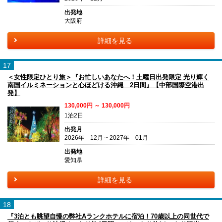
出発地
大阪府
詳細を見る
17
＜女性限定ひとり旅＞『お忙しいあなたへ！土曜日出発限定 光り輝く
南国イルミネーションと心ほどける沖縄 2日間』【中部国際空港出
発】
130,000円 ～ 130,000円
1泊2日
出発月
2026年 12月 ~ 2027年 01月
出発地
愛知県
詳細を見る
18
『3泊とも眺望自慢の弊社Aランクホテルに宿泊！70歳以上の同世代で