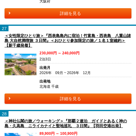
大阪府
詳細を見る
27
＜女性限定ひとり旅＞『西表島島内に宿泊！竹富島・西表島 八重山諸
島 大自然満喫旅 ３日間』＜おひとり参加限定の旅／１名１室確約＞
【新千歳発着】
230,000円 ～ 240,000円
2泊3日
出発月
2026年 09月 ~ 2026年 12月
出発地
北海道 千歳
詳細を見る
28
＜神社仏閣の旅／ウォーキング＞『那覇２連泊 ガイドとあるく神の
島・久高島 ニライカナイと聖地巡礼 ３日間』【羽田空港出発】
89,900円 ～ 100,900円