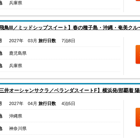
地
兵庫県
飛鳥III／ミッドシップスイート】春の種子島・沖縄・奄美クル
月
2027年 03月
旅行日数
7泊8日
地
鹿児島県
地
兵庫県
三井オーシャンサクラ／ベランダスイートF】横浜発/那覇着 
月
2027年 04月
旅行日数
4泊5日
地
沖縄県
地
神奈川県