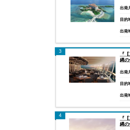
出発
目的
出発
3
『【
縄の
出発
目的
出発
4
『【
縄の