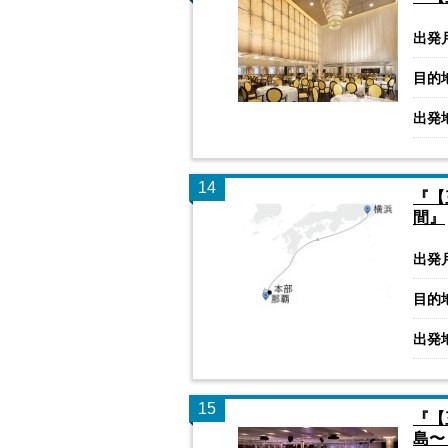
出発
目的
出発
14
『【
間』
出発
目的
出発
15
『【
島〜