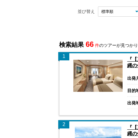
並び替え
66
検索結果
件
のツアーが見つかり
1
『【
縄の
出発
目的
出発
2
『【
縄の