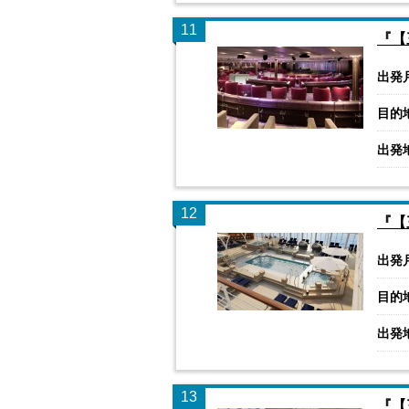
11
『【
出発
目的
出発
12
『【
出発
目的
出発
13
『【