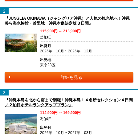
2
『JUNGLIA OKINAWA（ジャングリア沖縄）と人気の観光地へ！沖縄
美ら海水族館・首里城 沖縄本島決定版３日間』
115,900円 ～ 213,900円
2泊3日
出発月
2026年 10月 ~ 2026年 12月
出発地
東京23区
詳細を見る
3
『沖縄本島を北から南まで網羅！沖縄本島１４名所セレクション４日間
／２泊目ホテルランクアッププラン』
114,900円 ～ 169,900円
3泊4日
出発月
2026年 10月 ~ 2027年 03月