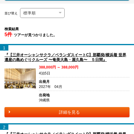
並び替え
検索結果
5件
ツアーが見つかりました。
1
『【三井オーシャンサクラ／ベランダスイートC】那覇発/横浜着 世界
遺産の島めぐりクルーズ 〜奄美大島・屋久島〜 ５日間』
388,000円 ～ 388,000円
4泊5日
出発月
2027年 04月
出発地
沖縄県
詳細を見る
2