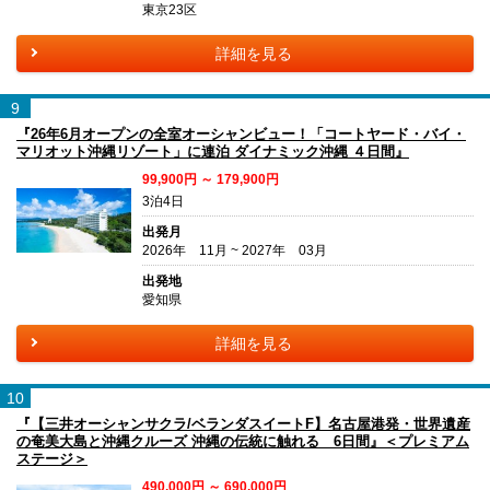
東京23区
詳細を見る
9
『26年6月オープンの全室オーシャンビュー！「コートヤード・バイ・
マリオット沖縄リゾート」に連泊 ダイナミック沖縄 ４日間』
99,900円 ～ 179,900円
3泊4日
出発月
2026年 11月 ~ 2027年 03月
出発地
愛知県
詳細を見る
10
『【三井オーシャンサクラ/ベランダスイートF】名古屋港発・世界遺産
の奄美大島と沖縄クルーズ 沖縄の伝統に触れる 6日間』＜プレミアム
ステージ＞
490,000円 ～ 690,000円