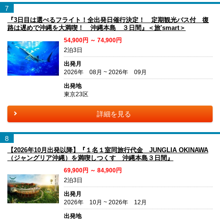
7
『3日目は選べるフライト！全出発日催行決定！ 定期観光バス付 復
路は遅めで沖縄を大満喫！ 沖縄本島 ３日間』＜旅'smart＞
54,900円 ～ 74,900円
2泊3日
出発月
2026年 08月 ~ 2026年 09月
出発地
東京23区
詳細を見る
8
【2026年10月出発以降】『１名１室同旅行代金 JUNGLIA OKINAWA
（ジャングリア沖縄）を満喫しつくす 沖縄本島３日間』
69,900円 ～ 84,900円
2泊3日
出発月
2026年 10月 ~ 2026年 12月
出発地