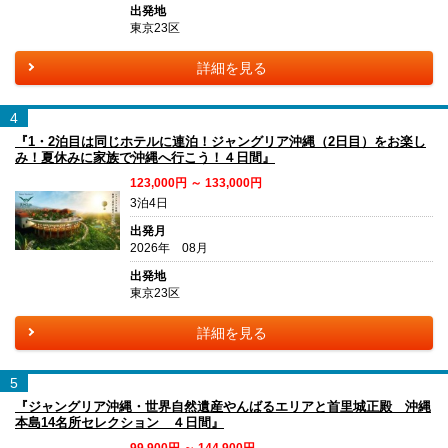
出発地
東京23区
詳細を見る
4
『1・2泊目は同じホテルに連泊！ジャングリア沖縄（2日目）をお楽し
み！夏休みに家族で沖縄へ行こう！４日間』
123,000円 ～ 133,000円
3泊4日
出発月
2026年 08月
出発地
東京23区
詳細を見る
5
『ジャングリア沖縄・世界自然遺産やんばるエリアと首里城正殿 沖縄
本島14名所セレクション ４日間』
99,900円 ～ 144,900円