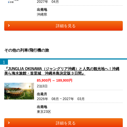
2027年 04月
出発地
沖縄県
詳細を見る
その他の列車/飛行機の旅
1
『JUNGLIA OKINAWA（ジャングリア沖縄）と人気の観光地へ！沖縄
美ら海水族館・首里城 沖縄本島決定版３日間』
85,900円 ～ 189,900円
2泊3日
出発月
2026年 08月 ~ 2027年 03月
出発地
東京23区
詳細を見る