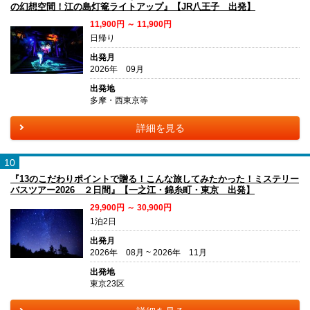
の幻想空間！江の島灯篭ライトアップ』【JR八王子 出発】
11,900円 ～ 11,900円
日帰り
出発月
2026年 09月
出発地
多摩・西東京等
詳細を見る
10
『13のこだわりポイントで贈る！こんな旅してみたかった！ミステリー
バスツアー2026 ２日間』【一之江・錦糸町・東京 出発】
29,900円 ～ 30,900円
1泊2日
出発月
2026年 08月 ~ 2026年 11月
出発地
東京23区