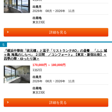
出発月
2026年 08月 ~ 2026年 11月
出発地
東京23区
詳細を見る
5
『横浜中華街「状元樓」と逗子「リストランテAO」の昼餐 「ふふ 城
ヶ島 海風のしらべ」 ２日間 ／コンフォート』【東京・新宿出発】＜
四季の華・ゆったり旅＞
170,000円 ～ 180,000円
1泊2日
出発月
2026年 08月 ~ 2026年 11月
出発地
東京23区
詳細を見る