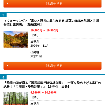
詳細を見る
3
＜ウォーキング＞『森林と渓谷に癒される旅 紅葉の赤城自然園と谷川
岳望む諏訪峡』【新宿出発】
19,900円 ～ 19,900円
日帰り
出発月
2026年 11月
出発地
東京23区
詳細を見る
4
『季節の花が彩る「国営武蔵丘陸森林公園」 一面を染め上げる真紅の
絶景！「巾着田・曼珠沙華」』【北千住 出発】
9,990円 ～ 10,990円
日帰り
出発月