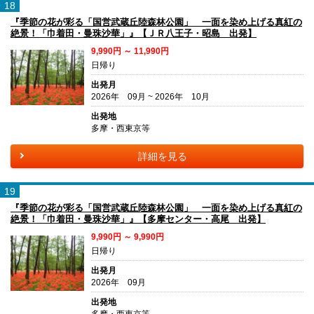
18
『季節の花が彩る「国営武蔵丘陸森林公園」 一面を染め上げる真紅の
絶景！「巾着田・曼珠沙華」』【ＪＲ八王子・昭島 出発】
9,990円 ～ 11,990円
日帰り
出発月
2026年 09月 ~ 2026年 10月
出発地
多摩・西東京等
詳細を見る
19
『季節の花が彩る「国営武蔵丘陸森林公園」 一面を染め上げる真紅の
絶景！「巾着田・曼珠沙華」』【多摩センター・高尾 出発】
9,990円 ～ 9,990円
日帰り
出発月
2026年 09月
出発地