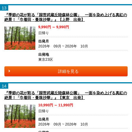
13
『季節の花が彩る「国営武蔵丘陸森林公園」 一面を染め上げる真紅の
絶景！「巾着田・曼珠沙華」』【上野 出発】
9,990円 ～ 9,990円
日帰り
出発月
2026年 09月 ~ 2026年 10月
出発地
東京23区
詳細を見る
14
『季節の花が彩る「国営武蔵丘陸森林公園」 一面を染め上げる真紅の
絶景！「巾着田・曼珠沙華」』【東京 出発】
10,990円 ～ 11,990円
日帰り
出発月
2026年 09月 ~ 2026年 10月