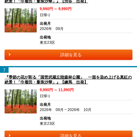
絶景！「巾着田・曼珠沙華」』【渋谷 出発】
9,990円 ～ 9,990円
日帰り
出発月
2026年 09月
出発地
東京23区
詳細を見る
7
『季節の花が彩る「国営武蔵丘陸森林公園」 一面を染め上げる真紅の
絶景！「巾着田・曼珠沙華」』【練馬 出発】
9,990円 ～ 11,990円
日帰り
出発月
2026年 09月 ~ 2026年 10月
出発地
東京23区
詳細を見る