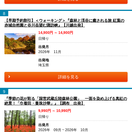
8
【早期予約割引】＜ウォーキング＞『森林と渓谷に癒される旅 紅葉の
赤城自然園と谷川岳望む諏訪峡』【川越出発】
14,900円 ～ 14,900円
日帰り
出発月
2026年 11月
出発地
埼玉県
詳細を見る
9
『季節の花が彩る「国営武蔵丘陸森林公園」 一面を染め上げる真紅の
絶景！「巾着田・曼珠沙華」』【調布 出発】
9,990円 ～ 10,990円
日帰り
出発月
2026年 09月 ~ 2026年 10月