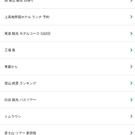
高 尾山 観光 日帰り
上高地帝国ホテル ランチ 予約
尾道 観光 モデルコース 1泊2日
工場 夜
青森から
登山 絶景 ランキング
白浜 観光 バスツアー
トムラウシ
富士山 ツアー 新宿発