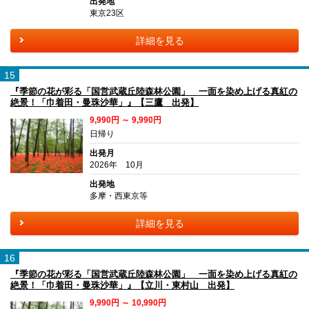
出発地
東京23区
詳細を見る
15
『季節の花が彩る「国営武蔵丘陸森林公園」 一面を染め上げる真紅の
絶景！「巾着田・曼珠沙華」』【三鷹 出発】
9,990円 ～ 9,990円
日帰り
出発月
2026年 10月
出発地
多摩・西東京等
詳細を見る
16
『季節の花が彩る「国営武蔵丘陸森林公園」 一面を染め上げる真紅の
絶景！「巾着田・曼珠沙華」』【立川・東村山 出発】
9,990円 ～ 10,990円