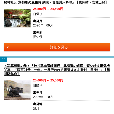
船神社と 京都夏の風物詩 納涼・貴船川床料理』【東岡崎・安城出発】
24,500円 ～ 24,500円
日帰り
出発月
2026年 09月
出発地
愛知県
詳細を見る
29
＜写真撮影の旅＞『神谷武志講師同行 北海道の遺産・森林鉄道蒸気機
関車 「雨宮21号」一年に一度行われる蒸気抜きを撮影 日帰り』【旭
川駅集合】
25,000円 ～ 25,000円
日帰り
出発月
2026年 10月
出発地
旭川