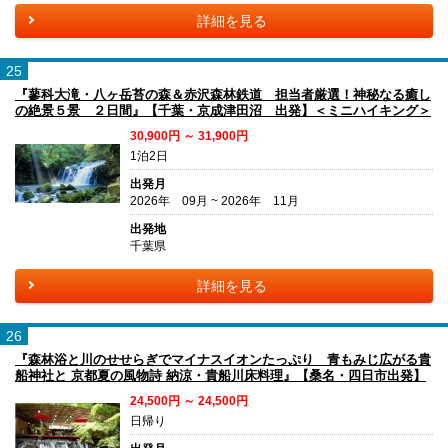
詳細を見る
25
『蓼科大滝・八ヶ岳苔の森＆赤沢森林鉄道 担当者厳選！神秘なる癒し
の絶景５景 ２日間』【千葉・京成津田沼 出発】＜ミニハイキング＞
30,900円 ～ 31,900円
1泊2日
出発月
2026年 09月 ~ 2026年 11月
出発地
千葉県
詳細を見る
26
『森林浴と川のせせらぎでマイナスイオンたっぷり 青もみじ広がる貴
船神社と 京都夏の風物詩 納涼・貴船川床料理』【桑名・四日市出発】
24,500円 ～ 24,500円
日帰り