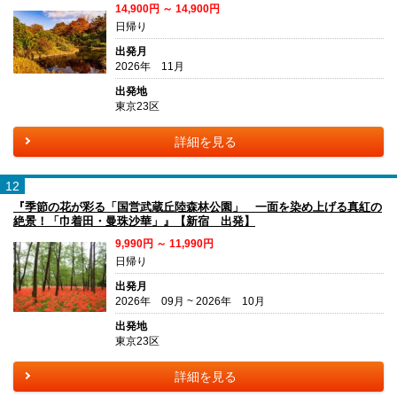
14,900円 ～ 14,900円
日帰り
出発月
2026年 11月
出発地
東京23区
詳細を見る
12
『季節の花が彩る「国営武蔵丘陸森林公園」 一面を染め上げる真紅の
絶景！「巾着田・曼珠沙華」』【新宿 出発】
9,990円 ～ 11,990円
日帰り
出発月
2026年 09月 ~ 2026年 10月
出発地
東京23区
詳細を見る