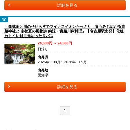
詳細を見る
30
『森林浴と川のせせらぎでマイナスイオンたっぷり 青もみじ広がる貴
船神社と 京都夏の風物詩 納涼・貴船川床料理』【名古屋駅出発】化粧
台トイレ付足元ゆったりバス
24,500円 ～ 24,500円
日帰り
出発月
2026年 08月 ~ 2026年 09月
出発地
愛知県
詳細を見る
1