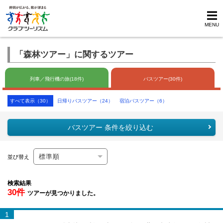
MENU
「森林ツアー」に関するツアー
列車／飛行機の旅(18件)
バスツアー(30件)
すべて表示（30）
日帰りバスツアー（24）
宿泊バスツアー（6）
バスツアー 条件を絞り込む
並び替え
検索結果
30件
ツアーが見つかりました。
1