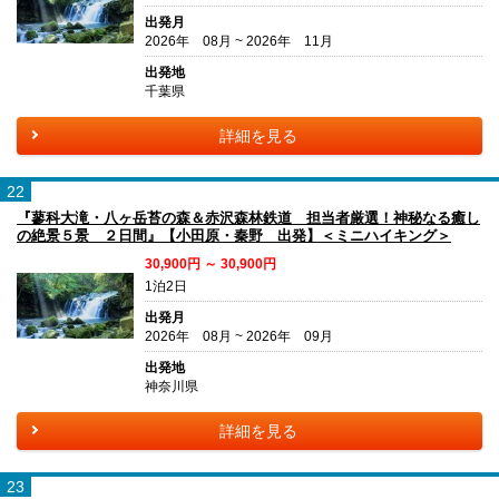
出発月
2026年 08月 ~ 2026年 11月
出発地
千葉県
詳細を見る
22
『蓼科大滝・八ヶ岳苔の森＆赤沢森林鉄道 担当者厳選！神秘なる癒し
の絶景５景 ２日間』【小田原・秦野 出発】＜ミニハイキング＞
30,900円 ～ 30,900円
1泊2日
出発月
2026年 08月 ~ 2026年 09月
出発地
神奈川県
詳細を見る
23