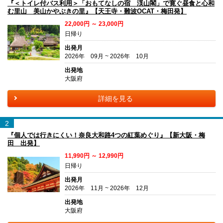
『＜トイレ付バス利用＞「おもてなしの宿 渓山閣」で寛ぐ昼食と心和
む里山 美山かやぶきの里』【天王寺・難波OCAT・梅田発】
22,000円 ～ 23,000円
日帰り
出発月
2026年 09月 ~ 2026年 10月
出発地
大阪府
詳細を見る
2
『個人では行きにくい！奈良大和路4つの紅葉めぐり』【新大阪・梅
田 出発】
11,990円 ～ 12,990円
日帰り
出発月
2026年 11月 ~ 2026年 12月
出発地
大阪府