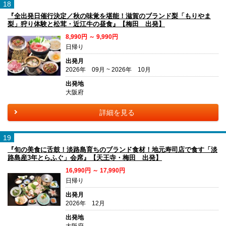
18
『全出発日催行決定／秋の味覚を堪能！滋賀のブランド梨「もりやま
梨」狩り体験と松茸・近江牛の昼食』【梅田 出発】
8,990円 ～ 9,990円
日帰り
出発月
2026年 09月 ~ 2026年 10月
出発地
大阪府
詳細を見る
19
『旬の美食に舌鼓！淡路島育ちのブランド食材！地元寿司店で食す「淡
路島産3年とらふぐ」会席』【天王寺・梅田 出発】
16,990円 ～ 17,990円
日帰り
出発月
2026年 12月
出発地