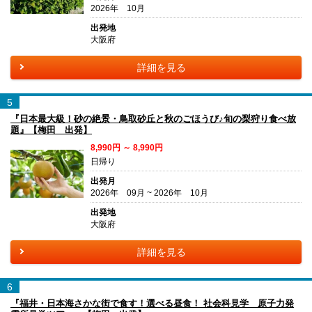
2026年 10月
出発地
大阪府
詳細を見る
5
『日本最大級！砂の絶景・鳥取砂丘と秋のごほうび♪旬の梨狩り食べ放
題』【梅田 出発】
8,990円 ～ 8,990円
日帰り
出発月
2026年 09月 ~ 2026年 10月
出発地
大阪府
詳細を見る
6
『福井・日本海さかな街で食す！選べる昼食！ 社会科見学 原子力発