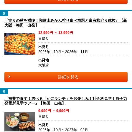
8
『実りの秋を満喫！和歌山みかん狩り食べ放題と富有柿狩り体験』【新
大阪・梅田 出発】
12,990円 ～ 13,990円
日帰り
出発月
2026年 10月 ~ 2026年 11月
出発地
大阪府
詳細を見る
9
『福井で食す！選べる「かにランチ」をお楽しみ！社会科見学！原子力
発電所見学ツアー』【梅田 出発】
9,990円 ～ 9,990円
日帰り
出発月
2026年 10月 ~ 2027年 03月