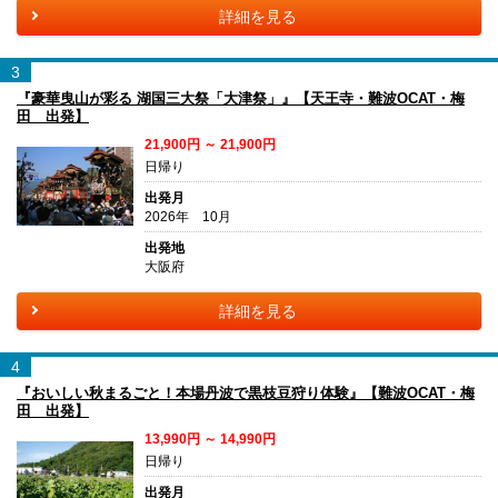
詳細を見る
3
『豪華曳山が彩る 湖国三大祭「大津祭」』【天王寺・難波OCAT・梅
田 出発】
21,900円 ～ 21,900円
日帰り
出発月
2026年 10月
出発地
大阪府
詳細を見る
4
『おいしい秋まるごと！本場丹波で黒枝豆狩り体験』【難波OCAT・梅
田 出発】
13,990円 ～ 14,990円
日帰り
出発月