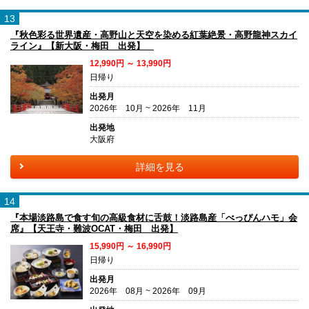
13
『秋色彩る世界遺産・高野山と天空を染める紅葉絶景・高野龍神スカイ
ライン』【新大阪・梅田 出発】
12,990円 ～ 13,990円
日帰り
出発月
2026年 10月 ~ 2026年 11月
出発地
大阪府
詳細を見る
14
『本場淡路島で食す旬の高級食材に舌鼓！淡路島産「べっぴんハモ」会
席』【天王寺・難波OCAT・梅田 出発】
15,990円 ～ 16,990円
日帰り
出発月
2026年 08月 ~ 2026年 09月