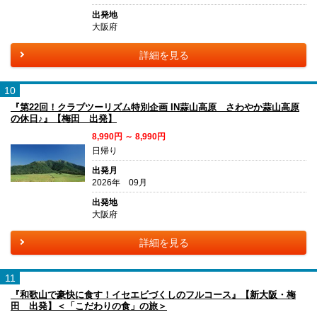
出発地
大阪府
詳細を見る
10
『第22回！クラブツーリズム特別企画 IN蒜山高原 さわやか蒜山高原
の休日♪』【梅田 出発】
8,990円 ～ 8,990円
日帰り
出発月
2026年 09月
出発地
大阪府
詳細を見る
11
『和歌山で豪快に食す！イセエビづくしのフルコース』【新大阪・梅
田 出発】＜「こだわりの食」の旅＞