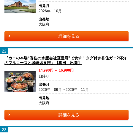
出発月
2026年 10月
出発地
大阪府
詳細を見る
22
『カニの本場“香住の水産会社直営店”で食す！タグ付き香住ガニ2杯分
のフルコースと城崎温泉街』【梅田 出発】
14,990円 ～ 16,990円
日帰り
出発月
2026年 09月 ~ 2026年 11月
出発地
大阪府
詳細を見る
23