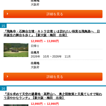
出発地
大阪府
詳細を見る
15
『飛鳥寺・石舞台古墳・キトラ古墳 いま訪れたい秋彩る飛鳥路へ 日
本誕生の舞台を歩く』【新大阪・梅田 出発】
12,990円 ～ 13,990円
日帰り
出発月
2026年 10月 ~ 2026年 11月
出発地
大阪府
詳細を見る
16
『涼を求めて天空の避暑地・高野山へ 奥之院散策と天風てらすで味わ
う涼やかなランチ』【新大阪・梅田 出発】
12,990円 ～ 12,990円