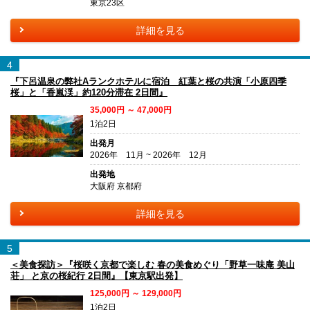
東京23区
詳細を見る
4
『下呂温泉の弊社Aランクホテルに宿泊 紅葉と桜の共演「小原四季
桜」と「香嵐渓」約120分滞在 2日間』
35,000円 ～ 47,000円
1泊2日
出発月
2026年 11月 ~ 2026年 12月
出発地
大阪府 京都府
詳細を見る
5
＜美食探訪＞『桜咲く京都で楽しむ 春の美食めぐり「野草一味庵 美山
荘」 と京の桜紀行 2日間』【東京駅出発】
125,000円 ～ 129,000円
1泊2日