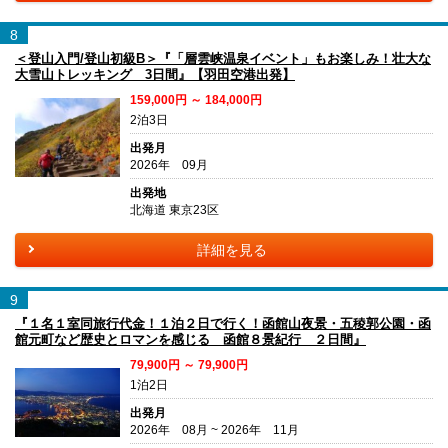
8
＜登山入門/登山初級B＞『「層雲峡温泉イベント」もお楽しみ！壮大な
大雪山トレッキング 3日間』【羽田空港出発】
159,000円 ～ 184,000円
2泊3日
出発月
2026年 09月
出発地
北海道 東京23区
詳細を見る
9
『１名１室同旅行代金！１泊２日で行く！函館山夜景・五稜郭公園・函
館元町など歴史とロマンを感じる 函館８景紀行 ２日間』
79,900円 ～ 79,900円
1泊2日
出発月
2026年 08月 ~ 2026年 11月