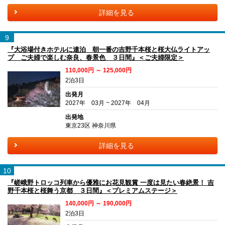
詳細を見る
9
『大浴場付きホテルに連泊 朝一番の吉野千本桜と桜大仏ライトアッ
プ ご夫婦で楽しむ奈良、春景色 ３日間』＜ご夫婦限定＞
110,000円 ～ 125,000円
2泊3日
出発月
2027年 03月 ~ 2027年 04月
出発地
東京23区 神奈川県
詳細を見る
10
『嵯峨野トロッコ列車から優雅にお花見観賞 一度は見たい春絶景！ 吉
野千本桜と桜舞う京都 ３日間』＜プレミアムステージ＞
140,000円 ～ 190,000円
2泊3日