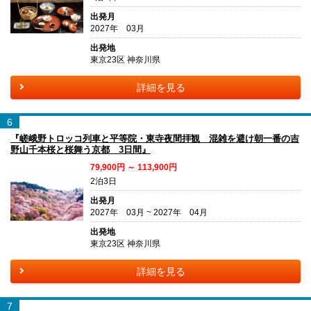
出発月
2027年 03月
出発地
東京23区 神奈川県
詳細を見る
6
『嵯峨野トロッコ列車と平等院・東寺夜間拝観 混雑を避け朝一番の吉
野山千本桜と桜舞う京都 3日間』
79,900円 ～ 113,900円
2泊3日
出発月
2027年 03月 ~ 2027年 04月
出発地
東京23区 神奈川県
詳細を見る
7