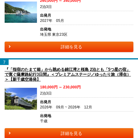
260,000円 ～ 340,000円
2泊3日
出発月
2027年 05月
出発地
埼玉県 東京23区
詳細を見る
7
『「指宿のたまて箱」から眺める錦江湾と桜島 2泊とも「5つ星の宿」
で寛ぐ薩摩路紀行3日間』＜プレミアムステージ／ゆったり旅（滞在）
＞【新千歳空港発】
180,000円 ～ 230,000円
2泊3日
出発月
2026年 09月 ~ 2026年 12月
出発地
千歳
詳細を見る