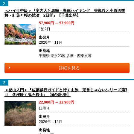
2
＜ハイク中級＞『案内人と馬籠・妻籠ハイキング 香嵐渓と小原四季
桜・紅葉と桜の競演 2日間』【千葉出発】
57,900円 ～ 57,900円
1泊2日
出発月
2026年 11月
出発地
千葉県 東京23区 多摩・西東京等
詳細を見る
3
＜登山入門＞『佐藤威行ガイドと行く山旅 定番じゃないシリーズ第3
回 冬桜咲く鬼石桜山』【新宿出発】
22,900円 ～ 22,900円
日帰り
出発月
2026年 12月
出発地