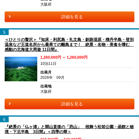
大阪府
詳細を見る
5
＜ひとりの贅沢＞『知床・利尻島・礼文島・釧路湿原・積丹半島・登別
温泉など王道名所から最果ての離島まで！ 絶景・名物・美食を嗜む
感動の北海道大周遊 11日間』
1,260,000円 ～ 1,260,000円
10泊11日
出発月
2026年 09月
出発地
大阪府
詳細を見る
6
『絶景の「仏ヶ浦」と開山直後の「恐山」 桜舞う松前公園・函館と秘
境・下北半島 3日間』＜四季の華＞