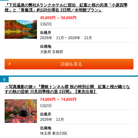
『下呂温泉の弊社Aランクホテルに宿泊 紅葉と桜の共演「小原四季
桜」と「香嵐渓」約120分滞在 2日間／水明館プラン』
45,000円 ～ 50,000円
1泊2日
出発月
2026年 11月 ~ 2026年 12月
出発地
大阪府 京都府
詳細を見る
8
＜写真撮影の旅＞『愛岐トンネル群 秋の特別公開 紅葉と桜が織りな
すの秋の芸術 川見四季桜の里 2日間』【東京出発】
74,800円 ～ 74,800円
1泊2日
出発月
2026年 12月
出発地
埼玉県 東京23区