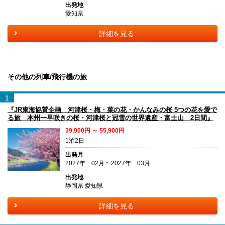
出発地
愛知県
詳細を見る
その他の列車/飛行機の旅
1
『JR東海協賛企画 河津桜・梅・菜の花・かんなみの桜 5つの花を愛で
る旅 本州一早咲きの桜・河津桜と冠雪の世界遺産・富士山 2日間』
39,900円 ～ 55,900円
1泊2日
出発月
2027年 02月 ~ 2027年 03月
出発地
静岡県 愛知県
詳細を見る