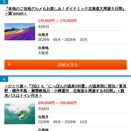
3
『各地のご当地グルメもお楽しみ！ダイナミック北海道大周遊５日間』
＜旅’smart＞
130,000円 ～ 170,000円
4泊5日
出発月
2026年 09月 ~ 2026年 10月
出発地
大阪府
詳細を見る
4
＜ひとり旅＞『3泊とも「にっぽんの温泉100選」の温泉宿に宿泊／富良
野・積丹半島・層雲峡旭川・小樽運河 北海道を周遊する4日間』＜観
光バスはトイレ付き＞
250,000円 ～ 255,000円
3泊4日
出発月
2026年 08月 ~ 2026年 10月
出発地