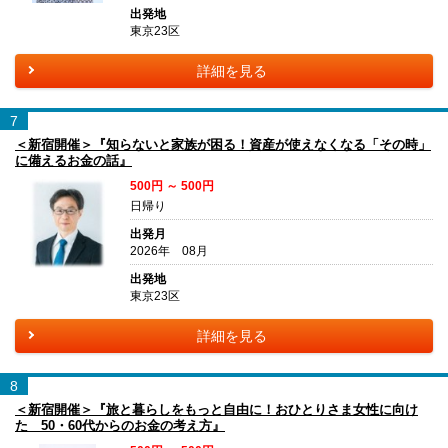
出発地
東京23区
詳細を見る
7
＜新宿開催＞『知らないと家族が困る！資産が使えなくなる「その時」
に備えるお金の話』
500円 ～ 500円
日帰り
出発月
2026年 08月
出発地
東京23区
詳細を見る
8
＜新宿開催＞『旅と暮らしをもっと自由に！おひとりさま女性に向け
た 50・60代からのお金の考え方』