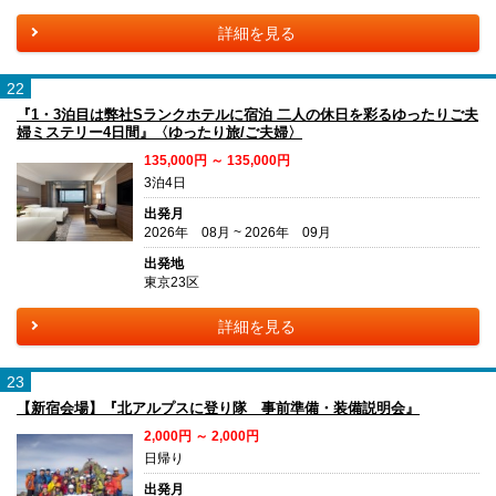
詳細を見る
22
『1・3泊目は弊社Sランクホテルに宿泊 二人の休日を彩るゆったりご夫
婦ミステリー4日間』〈ゆったり旅/ご夫婦〉
135,000円 ～ 135,000円
3泊4日
出発月
2026年 08月 ~ 2026年 09月
出発地
東京23区
詳細を見る
23
【新宿会場】『北アルプスに登り隊 事前準備・装備説明会』
2,000円 ～ 2,000円
日帰り
出発月