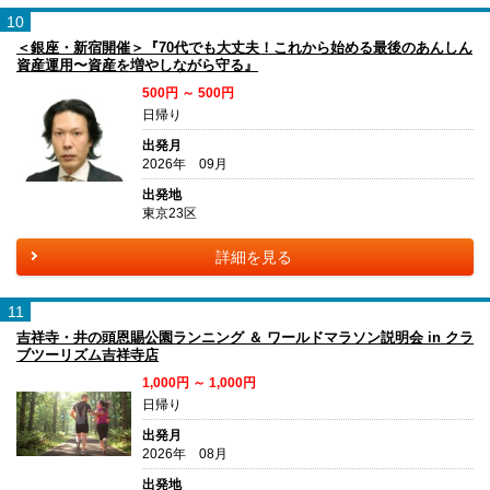
10
＜銀座・新宿開催＞『70代でも大丈夫！これから始める最後のあんしん
資産運用〜資産を増やしながら守る』
500円 ～ 500円
日帰り
出発月
2026年 09月
出発地
東京23区
詳細を見る
11
吉祥寺・井の頭恩賜公園ランニング ＆ ワールドマラソン説明会 in クラ
ブツーリズム吉祥寺店
1,000円 ～ 1,000円
日帰り
出発月
2026年 08月
出発地