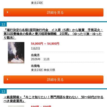
東京23区
詳細を見る
12
『催行決定/1名様1室同旅行代金 イス席（S席）から観賞 手筒花火・
第31回豊橋炎の祭典と豊川稲荷御開帳 2日間』〈ゆったり旅・ゆった
り観光〉
54,900円 ～ 54,900円
1泊2日
出発月
2026年 11月
出発地
東京23区 神奈川県
詳細を見る
13
＜銀座開催＞『今こそ知りたい！専門用語を使わない 50〜60代がやる
べき資産運用』