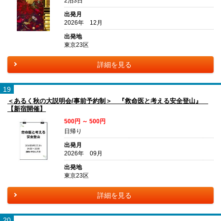
2泊3日
出発月
2026年 12月
出発地
東京23区
詳細を見る
19
＜あるく秋の大説明会/事前予約制＞ 『救命医と考える安全登山』
【新宿開催】
500円 ～ 500円
日帰り
出発月
2026年 09月
出発地
東京23区
詳細を見る
20