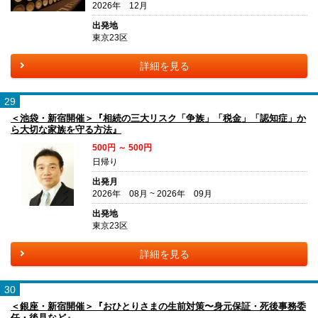
2026年 12月
出発地
東京23区
詳細を見る
29
＜池袋・新宿開催＞『相続の三大リスク「争族」「税金」「認知症」か
ら大切な家族を守る方法』
500円 ～ 500円
日帰り
出発月
2026年 08月 ~ 2026年 09月
出発地
東京23区
詳細を見る
30
＜銀座・新宿開催＞『おひとりさまの生前対策〜身元保証・死後事務委
任・後見など』