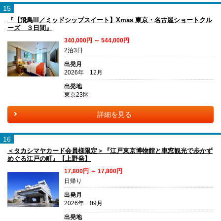
15
『【飛鳥III／ミッドシップスイート】Xmas 東京・名古屋ショートクル
ーズ ３日間』
340,000円 ～ 544,000円
2泊3日
出発月
2026年 12月
出発地
東京23区
詳細を見る
16
＜タカシマヤカード会員様限定＞『江戸東京博物館と車窓観光で歩かず
めぐる江戸の町』【上野発】
17,800円 ～ 17,800円
日帰り
出発月
2026年 09月
出発地