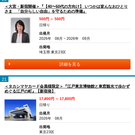
＜大宮・新宿開催＞『【40〜60代の方向け】 いつかは皆んなおひとり
さま 「自分らしい自由」を守るための準備』
500円 ～ 500円
日帰り
出発月
2026年 08月 ~ 2026年 09月
出発地
埼玉県 東京23区
詳細を見る
21
＜タカシマヤカード会員様限定＞『江戸東京博物館と車窓観光で歩かず
めぐる江戸の町』【新宿発】
17,800円 ～ 17,800円
日帰り
出発月
2026年 08月
出発地
東京23区