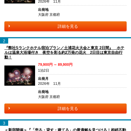
2026年 11月
出発地
大阪府 京都府
詳細を見る
2
『弊社Sランクホテル宿泊プラン／土浦花火大会と東京 2日間』 ホテ
ルは温泉大浴場付き 夜空を彩る約2万発の花火 2日目は東京自由行
動！
79,900円 ～ 89,900円
1泊2日
出発月
2026年 11月
出発地
大阪府 京都府
詳細を見る
3
＜新宿開催＞『「売る・貸す・建てる」の最適解を見つける！相続不動