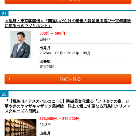
27
＜池袋・東京駅開催＞『間違いだらけの老後の資産運用選び〜定年前後
に知るべきウソとホント』
500円 ～ 500円
日帰り
出発月
2026年 08月 ~ 2026年 09月
出発地
東京23区
詳細を見る
28
『【飛鳥III／アスカバルコニーC】陶磁器文化薫る「ノリタケの森」と
華やぎのヤマザキマザック美術館 洋上で過ごす聖なる飛鳥IIIクリスマ
スクルーズ３日間』
275,000円 ～ 275,000円
2泊3日
出発月