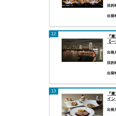
目的
出発
12
『東
【一
出発
目的
出発
13
『東
イン
出発