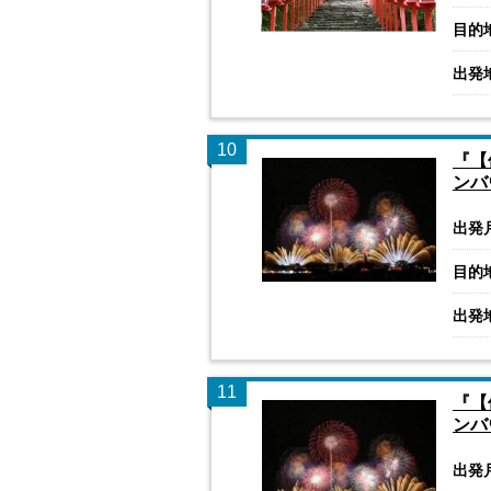
目的
出発
10
『【
ンバ
出発
目的
出発
11
『【
ンバ
出発