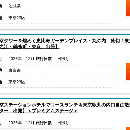
地
茨城県
地
東京23区
京タワー＆煌めく恵比寿ガーデンプレイス・丸の内 貸切！東
之江・錦糸町・東京 出発】
月
2026年 12月
旅行日数
日帰り
地
東京都
地
東京23区
京ステーションホテルでコースランチ＆東京駅丸の内口自由散
ター 出発】＜プレミアムステージ＞
月
2026年 12月
旅行日数
日帰り