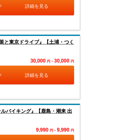
詳細を見る
策と東京ドライブ』【土浦・つく
30,000
30,000
円 ~
円
詳細を見る
テルバイキング』【鹿島・潮来 出
9,990
9,990
円 ~
円