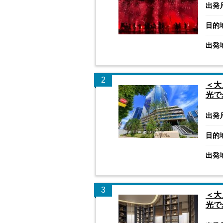
出発
目的
出発
2
＜大
光で
出発
目的
出発
3
＜大
光で