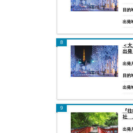
目的
出発
8
＜大
出発
出発
目的
出発
9
『往
社 
出発