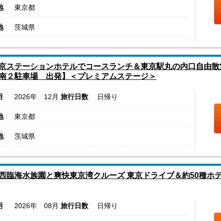
地
東京都
地
茨城県
京ステーションホテルでコースランチ＆東京駅丸の内口自由散
南２駐車場 出発】＜プレミアムステージ＞
月
2026年 12月
旅行日数
日帰り
地
東京都
地
茨城県
西臨海水族園と爽快東京湾クルーズ 東京ドライブ＆約50種ホ
月
2026年 08月
旅行日数
日帰り