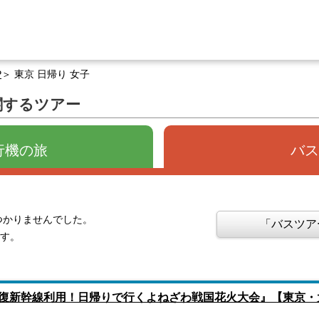
P
東京 日帰り 女子
関するツアー
行機の旅
バス
つかりませんでした。
「バスツア
ます。
復新幹線利用！日帰りで行くよねざわ戦国花火大会』【東京・