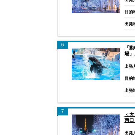
目的
出発
6
『動
場」
出発
目的
出発
7
＜大
西口
出発