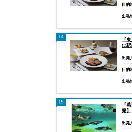
目的
出発
14
『東
ば駅
出発
目的
出発
15
『葛
発】
出発