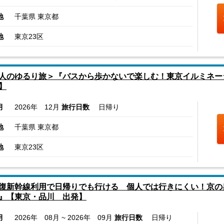
地
千葉県 東京都
地
東京23区
人のゆるり旅＞『バスから歩かないで楽しむ！東京イルミネー
】
月
2026年 12月
旅行日数
日帰り
地
千葉県 東京都
地
東京23区
復新幹線利用で日帰りでも行ける 個人では行きにくい！京の
』【東京・品川 出発】
月
2026年 08月 ~ 2026年 09月
旅行日数
日帰り