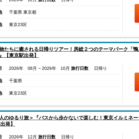
地
千葉県 東京都
地
東京23区
物たちに癒される日帰りツアー！房総２つのテーマパーク「鴨
』【東京駅出発】
月
2026年 08月 ~ 2026年 10月
旅行日数
日帰り
地
千葉県
地
東京23区
人のゆるり旅＞『バスから歩かないで楽しむ！東京イルミネー
 出発】
月
2026年 12月
旅行日数
日帰り