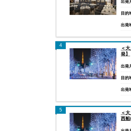
出発
目的
出発
4
＜大
発】
出発
目的
出発
5
＜大
西船
出発