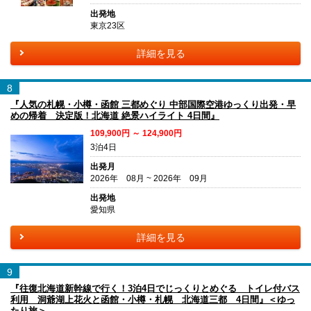
出発地
東京23区
詳細を見る
8
『人気の札幌・小樽・函館 三都めぐり 中部国際空港ゆっくり出発・早
めの帰着 決定版！北海道 絶景ハイライト 4日間』
109,900円 ～ 124,900円
3泊4日
出発月
2026年 08月 ~ 2026年 09月
出発地
愛知県
詳細を見る
9
『往復北海道新幹線で行く！3泊4日でじっくりとめぐる トイレ付バス
利用 洞爺湖上花火と函館・小樽・札幌 北海道三都 4日間』＜ゆっ
たり旅＞