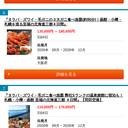
6
『タラバ・ズワイ・毛ガニの３大ガニ食べ放題(約90分)！函館・小樽・
札幌を巡る至福の北海道三都４日間』
135,000円 ～ 180,000円
3泊4日
出発月
2026年 09月 ~ 2026年 12月
出発地
大阪府
詳細を見る
7
『タラバ・ズワイ・毛ガニ食べ放題 弊社Sランクの温泉旅館に宿泊も！
札幌・小樽・函館 至福の北海道三都 ４日間』【羽田空港】
110,000円 ～ 170,000円
3泊4日
出発月
2026年 09月 ~ 2026年 12月