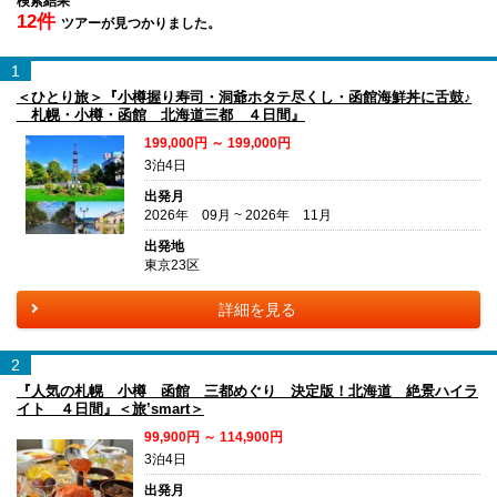
検索結果
12件
ツアーが見つかりました。
1
＜ひとり旅＞『小樽握り寿司・洞爺ホタテ尽くし・函館海鮮丼に舌鼓♪
札幌・小樽・函館 北海道三都 ４日間』
199,000円 ～ 199,000円
3泊4日
出発月
2026年 09月 ~ 2026年 11月
出発地
東京23区
詳細を見る
2
『人気の札幌 小樽 函館 三都めぐり 決定版！北海道 絶景ハイラ
イト ４日間』＜旅’smart＞
99,900円 ～ 114,900円
3泊4日
出発月