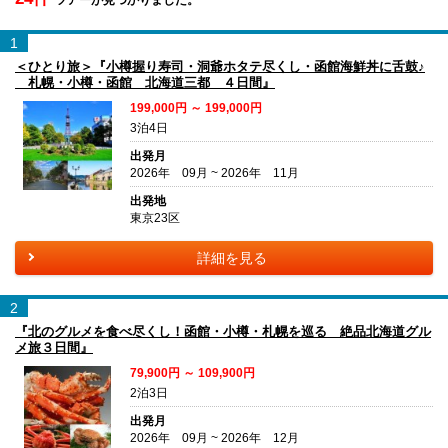
1
＜ひとり旅＞『小樽握り寿司・洞爺ホタテ尽くし・函館海鮮丼に舌鼓♪
札幌・小樽・函館 北海道三都 ４日間』
199,000円 ～ 199,000円
3泊4日
出発月
2026年 09月 ~ 2026年 11月
出発地
東京23区
詳細を見る
2
『北のグルメを食べ尽くし！函館・小樽・札幌を巡る 絶品北海道グル
メ旅３日間』
79,900円 ～ 109,900円
2泊3日
出発月
2026年 09月 ~ 2026年 12月