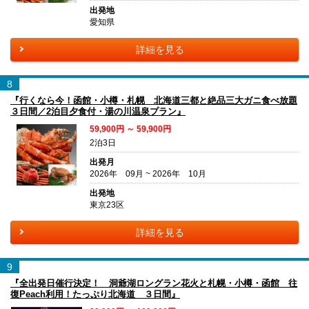
出発地
愛知県
詳細を見る
8
『行くなら今！函館・小樽・札幌 北海道三都と絶品三大ガニ食べ放題
３日間／2泊目夕食付・湯の川温泉プラン』
59,900円 ～ 59,900円
2泊3日
出発月
2026年 09月 ~ 2026年 10月
出発地
東京23区
詳細を見る
9
『全出発日催行決定！ 洞爺湖ロングラン花火と札幌・小樽・函館 往
復Peach利用！たっぷり北海道 ３日間』