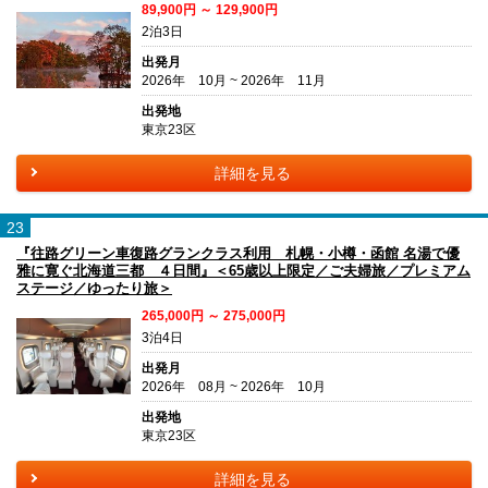
89,900円 ～ 129,900円
2泊3日
出発月
2026年 10月 ~ 2026年 11月
出発地
東京23区
詳細を見る
23
『往路グリーン車復路グランクラス利用 札幌・小樽・函館 名湯で優
雅に寛ぐ北海道三都 ４日間』＜65歳以上限定／ご夫婦旅／プレミアム
ステージ／ゆったり旅＞
265,000円 ～ 275,000円
3泊4日
出発月
2026年 08月 ~ 2026年 10月
出発地
東京23区
詳細を見る