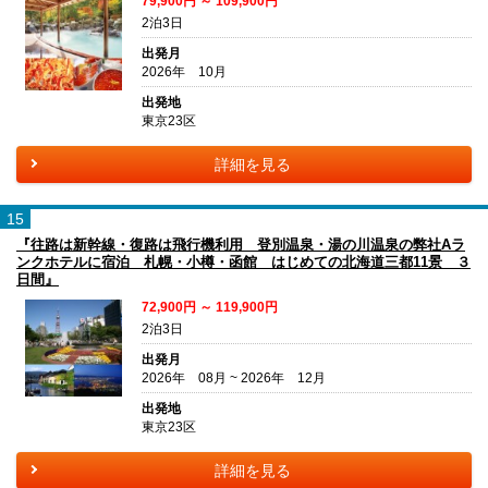
79,900円 ～ 109,900円
2泊3日
出発月
2026年 10月
出発地
東京23区
詳細を見る
15
『往路は新幹線・復路は飛行機利用 登別温泉・湯の川温泉の弊社Aラ
ンクホテルに宿泊 札幌・小樽・函館 はじめての北海道三都11景 ３
日間』
72,900円 ～ 119,900円
2泊3日
出発月
2026年 08月 ~ 2026年 12月
出発地
東京23区
詳細を見る