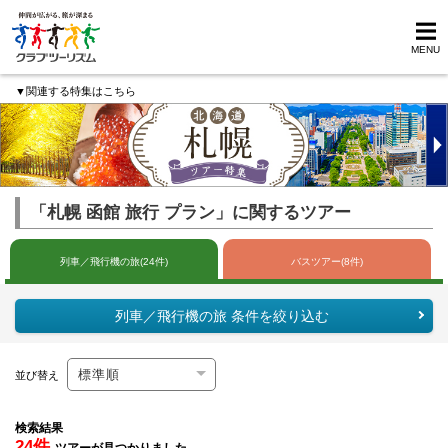
MENU
▼関連する特集はこちら
「札幌 函館 旅行 プラン」に関するツアー
列車／飛行機の旅(24件)
バスツアー(8件)
列車／飛行機の旅 条件を絞り込む
並び替え
検索結果
24件
ツアーが見つかりました。