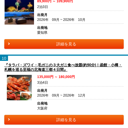
89,900円 ～ 109,900円
2泊3日
出発月
2026年 09月 ~ 2026年 10月
出発地
愛知県
詳細を見る
10
『タラバ・ズワイ・毛ガニの３大ガニ食べ放題(約90分)！函館・小樽・
札幌を巡る至福の北海道三都４日間』
135,000円 ～ 180,000円
3泊4日
出発月
2026年 09月 ~ 2026年 12月
出発地
大阪府
詳細を見る