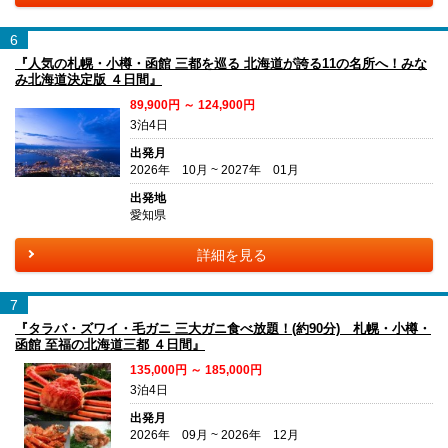
6
『人気の札幌・小樽・函館 三都を巡る 北海道が誇る11の名所へ！みな
み北海道決定版 ４日間』
89,900円 ～ 124,900円
3泊4日
出発月
2026年 10月 ~ 2027年 01月
出発地
愛知県
詳細を見る
7
『タラバ・ズワイ・毛ガニ 三大ガニ食べ放題！(約90分) 札幌・小樽・
函館 至福の北海道三都 ４日間』
135,000円 ～ 185,000円
3泊4日
出発月
2026年 09月 ~ 2026年 12月