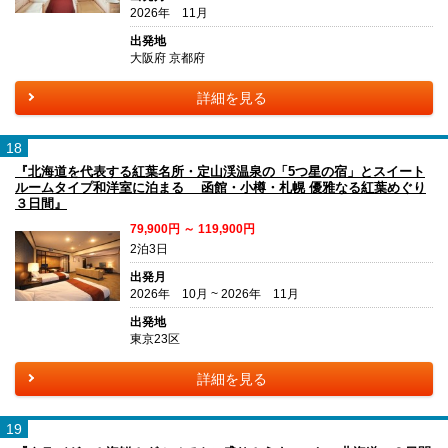
2026年 11月
出発地
大阪府 京都府
詳細を見る
18
『北海道を代表する紅葉名所・定山渓温泉の「5つ星の宿」とスイート
ルームタイプ和洋室に泊まる 函館・小樽・札幌 優雅なる紅葉めぐり
３日間』
79,900円 ～ 119,900円
2泊3日
出発月
2026年 10月 ~ 2026年 11月
出発地
東京23区
詳細を見る
19