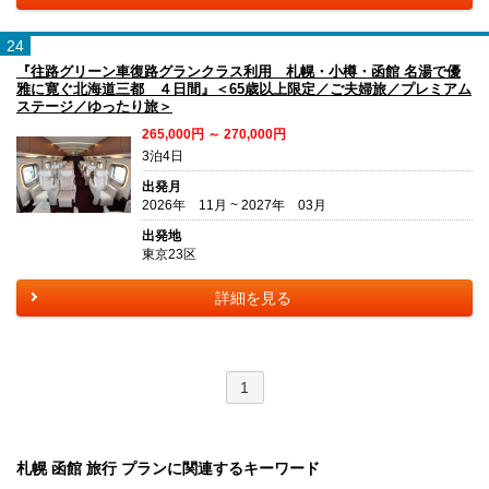
24
『往路グリーン車復路グランクラス利用 札幌・小樽・函館 名湯で優
雅に寛ぐ北海道三都 ４日間』＜65歳以上限定／ご夫婦旅／プレミアム
ステージ／ゆったり旅＞
265,000円 ～ 270,000円
3泊4日
出発月
2026年 11月 ~ 2027年 03月
出発地
東京23区
詳細を見る
1
札幌 函館 旅行 プランに関連するキーワード