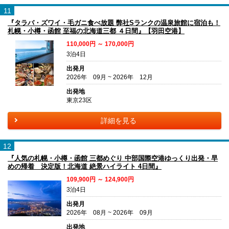
11
『タラバ・ズワイ・毛ガニ食べ放題 弊社Sランクの温泉旅館に宿泊も！
札幌・小樽・函館 至福の北海道三都 ４日間』【羽田空港】
110,000円 ～ 170,000円
3泊4日
出発月
2026年 09月 ~ 2026年 12月
出発地
東京23区
詳細を見る
12
『人気の札幌・小樽・函館 三都めぐり 中部国際空港ゆっくり出発・早
めの帰着 決定版！北海道 絶景ハイライト 4日間』
109,900円 ～ 124,900円
3泊4日
出発月
2026年 08月 ~ 2026年 09月
出発地