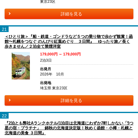
東京23区
詳細を見る
21
＜ひとり旅＞『船・鉄道・ゴンドラなど５つの乗り物で歩かず観賞！函
館〜札幌をつなぐ のんびり紅葉めぐり ３日間』 ゆったり旅／長く
歩きません／２泊全て禁煙洋室
179,000円 ～ 179,000円
2泊3日
出発月
2026年 10月
出発地
埼玉県 東京23区
詳細を見る
22
『2泊とも弊社Aランクホテル/1泊目は北海道にわずか7軒しかない「5つ
星の宿・プラチナ」 錦秋の北海道決定版！秋めく函館・小樽・札幌と
北海道の美食 ３日間』