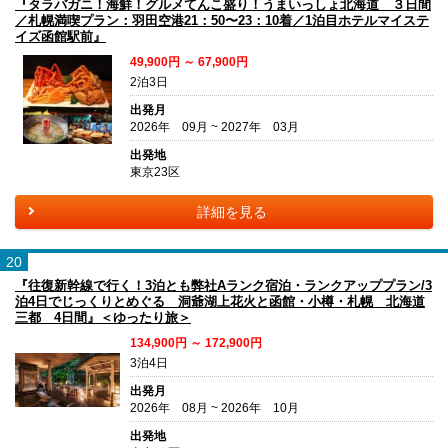
『タラバガニ！海鮮！グルメてんこ盛り！うまいっしょ北海道 ３日間
／札幌満喫プラン：羽田空港21：50〜23：10着／1泊目ホテルマイステ
イズ函館駅前』
49,900円 ～ 67,900円
2泊3日
出発月
2026年 09月 ~ 2027年 03月
出発地
東京23区
詳細を見る
20
『往復新幹線で行く！3泊とも弊社Aランク宿泊・ランクアッププラン/3
泊4日でじっくりとめぐる 洞爺湖上花火と函館・小樽・札幌 北海道
三都 4日間』＜ゆったり旅＞
134,900円 ～ 172,900円
3泊4日
出発月
2026年 08月 ~ 2026年 10月
出発地