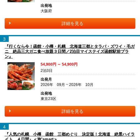
出発地
大阪府
詳細を見る
3
『行くなら今！函館・小樽・札幌 北海道三都とタラバ・ズワイ・毛ガ
ニ 絶品三大ガニ食べ放題３日間／2泊目マイステイズ函館駅前プラ
ン』
54,900円 ～ 54,900円
2泊3日
出発月
2026年 09月 ~ 2026年 10月
出発地
東京23区
詳細を見る
4
『人気の札幌 小樽 函館 三都めぐり 決定版！北海道 絶景ハイラ
イト ４日間』＜旅’smart＞