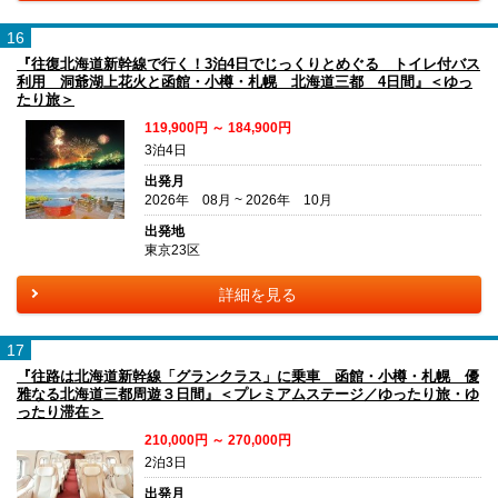
16
『往復北海道新幹線で行く！3泊4日でじっくりとめぐる トイレ付バス
利用 洞爺湖上花火と函館・小樽・札幌 北海道三都 4日間』＜ゆっ
たり旅＞
119,900円 ～ 184,900円
3泊4日
出発月
2026年 08月 ~ 2026年 10月
出発地
東京23区
詳細を見る
17
『往路は北海道新幹線「グランクラス」に乗車 函館・小樽・札幌 優
雅なる北海道三都周遊３日間』＜プレミアムステージ／ゆったり旅・ゆ
ったり滞在＞
210,000円 ～ 270,000円
2泊3日
出発月