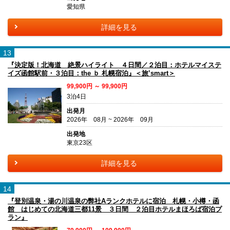
愛知県
詳細を見る
13
『決定版！北海道 絶景ハイライト ４日間／２泊目：ホテルマイステ
イズ函館駅前・３泊目：the ｂ 札幌宿泊』＜旅’smart＞
99,900円 ～ 99,900円
3泊4日
出発月
2026年 08月 ~ 2026年 09月
出発地
東京23区
詳細を見る
14
『登別温泉・湯の川温泉の弊社Aランクホテルに宿泊 札幌・小樽・函
館 はじめての北海道三都11景 ３日間 ２泊目ホテルまほろば宿泊プ
ラン』