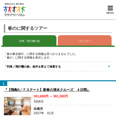
MENU
春のに関するツアー
列車／飛行機の旅
バスツアー
「春の東北旅行」に関する情報は見つかりませんでした。
「春の」に関する情報を表示します。
「列車／飛行機の旅」条件を変えて検索する
1
『【飛鳥II／Ｆステート】新春の清水クルーズ ４日間』
301,000円 ～ 391,300円
3泊4日
出発月
2027年 01月