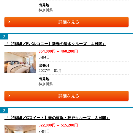
出発地
神奈川県
詳細を見る
2
『【飛鳥II／Eバルコニー】新春の清水クルーズ ４日間』
354,000円 ～ 460,200円
3泊4日
出発月
2027年 01月
出発地
神奈川県
詳細を見る
3
『【飛鳥II／Cスイート】春の横浜・神戸クルーズ ３日間』
322,000円 ～ 515,200円
2泊3日