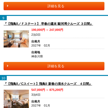
詳細を見る
9
『【飛鳥II／Ｆステート】 早春の週末 駿河湾クルーズ ３日間』
190,000円 ～ 247,000円
2泊3日
出発月
2027年 02月
出発地
神奈川県
詳細を見る
10
『【飛鳥II／Cスイート】飛鳥II 新春の清水クルーズ ４日間』
547,000円 ～ 875,200円
3泊4日
出発月
2027年 01月