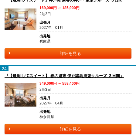
『【飛鳥II／Fステート】神戸発 新春の神戸・東京クルーズ ３日間
169,000円 ～ 185,900円
2泊3日
出発月
2027年 01月
出発地
兵庫県
詳細を見る
24
『【飛鳥II／Cスイート】 春の週末 伊豆諸島周遊クルーズ ３日間』
349,000円 ～ 558,400円
2泊3日
出発月
2027年 04月
出発地
神奈川県
詳細を見る