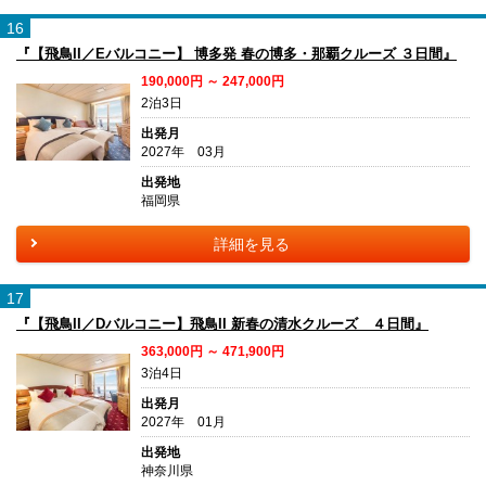
16
『【飛鳥II／Eバルコニー】 博多発 春の博多・那覇クルーズ ３日間』
190,000円 ～ 247,000円
2泊3日
出発月
2027年 03月
出発地
福岡県
詳細を見る
17
『【飛鳥II／Dバルコニー】飛鳥II 新春の清水クルーズ ４日間』
363,000円 ～ 471,900円
3泊4日
出発月
2027年 01月
出発地
神奈川県