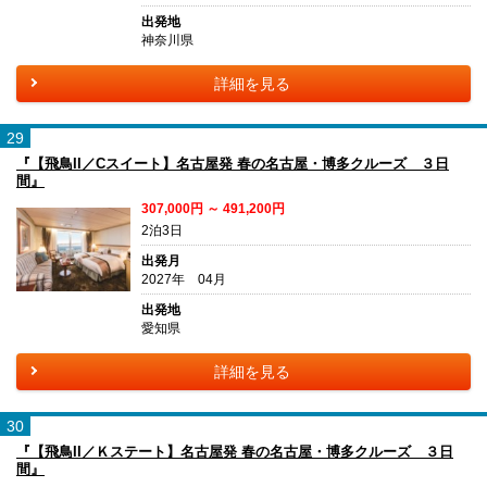
出発地
神奈川県
詳細を見る
29
『【飛鳥II／Cスイート】名古屋発 春の名古屋・博多クルーズ ３日
間』
307,000円 ～ 491,200円
2泊3日
出発月
2027年 04月
出発地
愛知県
詳細を見る
30
『【飛鳥II／Ｋステート】名古屋発 春の名古屋・博多クルーズ ３日
間』