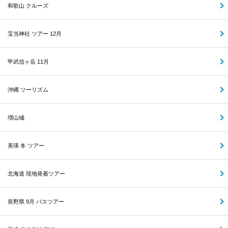
和歌山 クルーズ
宝当神社 ツアー 12月
甲武信ヶ岳 11月
沖縄 ツーリズム
増山城
美瑛 冬 ツアー
北海道 現地発着ツアー
長野県 9月 バスツアー