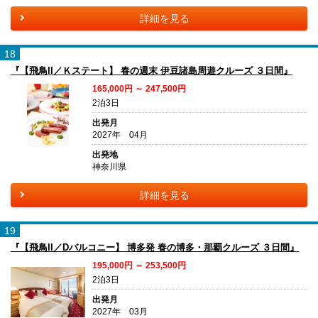
詳細を見る
18
『【飛鳥II／Ｋステート】 春の週末 伊豆諸島周遊クルーズ ３日間』
165,000円 ～ 247,500円
2泊3日
出発月
2027年 04月
出発地
神奈川県
詳細を見る
19
『【飛鳥II／Dバルコニー】 博多発 春の博多・那覇クルーズ ３日間』
195,000円 ～ 253,500円
2泊3日
出発月
2027年 03月