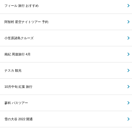
フィール 旅行 おすすめ
阿智村 星空ナイトツアー 予約
小笠原諸島クルーズ
南紀 周遊旅行 4月
ナスカ 観光
10月中旬 紅葉 旅行
蓼科 バスツアー
雪の大谷 2022 開通