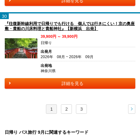
詳細を見る
30
『往復新幹線利用で日帰りでも行ける 個人では行きにくい！京の奥座
敷・貴船の川床料理と貴船神社』【新横浜 出発】
39,900円 ～ 39,900円
日帰り
出発月
2026年 08月 ~ 2026年 09月
出発地
神奈川県
詳細を見る
1
2
3
次
日帰り バス旅行 9月に関連するキーワード