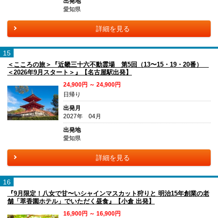
出発地
愛知県
詳細を見る
15
＜こころの旅＞『近畿三十六不動霊場 第5回（13〜15・19・20番）
＜2026年9月スタート＞』【名古屋駅出発】
24,900円 ～ 24,900円
日帰り
出発月
2027年 04月
出発地
愛知県
詳細を見る
16
『9月限定！八女で甘〜いシャインマスカット狩りと 明治15年創業の老
舗「萃香園ホテル」でいただく昼食』【小倉 出発】
16,900円 ～ 16,900円