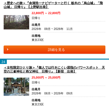
＜歴史への旅＞『余湖浩一ナビゲーターと行く 栃木の「烏山城」「飛
山城」 日帰り』【上野駅出発】
22,800円 ～ 22,800円
日帰り
出発月
2026年 09月 ~ 2026年 11月
出発地
東京23区
詳細を見る
24
＜女性限定ひとり旅＞『個人では行きにくい屈指のパワースポット 天
空の三峯神社と秩父神社 日帰り』【新宿 出発】
25,000円 ～ 25,000円
日帰り
出発月
2026年 08月 ~ 2026年 09月
出発地
東京23区