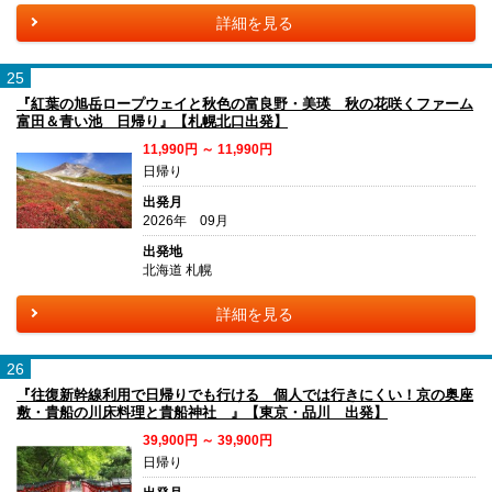
詳細を見る
25
『紅葉の旭岳ロープウェイと秋色の富良野・美瑛 秋の花咲くファーム
富田＆青い池 日帰り』【札幌北口出発】
11,990円 ～ 11,990円
日帰り
出発月
2026年 09月
出発地
北海道 札幌
詳細を見る
26
『往復新幹線利用で日帰りでも行ける 個人では行きにくい！京の奥座
敷・貴船の川床料理と貴船神社 』【東京・品川 出発】
39,900円 ～ 39,900円
日帰り