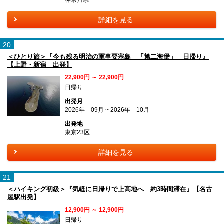
神奈川県
詳細を見る
20
＜ひとり旅＞『今も残る明治の軍事要塞島 「第二海堡」 日帰り』
【上野・新宿 出発】
22,900円 ～ 22,900円
日帰り
出発月
2026年 09月 ~ 2026年 10月
出発地
東京23区
詳細を見る
21
＜ハイキング初級＞『気軽に日帰りで上高地へ 約3時間滞在』【名古
屋駅出発】
12,900円 ～ 12,900円
日帰り