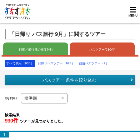
MENU
「日帰り バス旅行 9月」に関するツアー
列車／飛行機の旅(17件)
バスツアー(930件)
すべて表示（930）
日帰りバスツアー（928）
宿泊バスツアー（2）
バスツアー 条件を絞り込む
並び替え
検索結果
930件
ツアーが見つかりました。
1