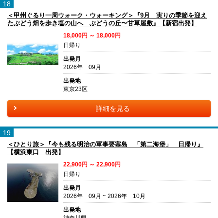
18
＜甲州ぐるり一周ウォーク・ウォーキング＞『9月 実りの季節を迎え
たぶどう畑を歩き塩の山へ ぶどうの丘〜甘草屋敷』【新宿出発】
18,000円 ～ 18,000円
日帰り
出発月
2026年 09月
出発地
東京23区
詳細を見る
19
＜ひとり旅＞『今も残る明治の軍事要塞島 「第二海堡」 日帰り』
【横浜東口 出発】
22,900円 ～ 22,900円
日帰り
出発月
2026年 09月 ~ 2026年 10月
出発地