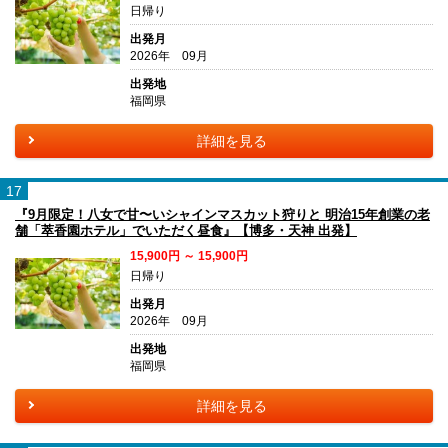
日帰り
出発月
2026年 09月
出発地
福岡県
詳細を見る
17
『9月限定！八女で甘〜いシャインマスカット狩りと 明治15年創業の老
舗「萃香園ホテル」でいただく昼食』【博多・天神 出発】
15,900円 ～ 15,900円
日帰り
出発月
2026年 09月
出発地
福岡県
詳細を見る