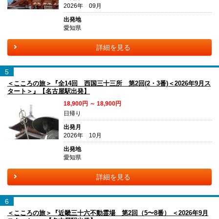
2026年 09月
出発地
愛知県
詳細を見る
5
＜こころの旅＞『全14回 西国三十三所 第2回(2・3番)＜2026年9月ス
タート＞』【名古屋駅出発】
18,900円 ～ 18,900円
日帰り
出発月
2026年 10月
出発地
愛知県
詳細を見る
6
＜こころの旅＞『近畿三十六不動霊場 第2回（5〜8番） ＜2026年9月