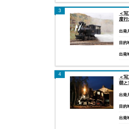
3
＜写
度行
出発
目的
出発
4
＜写
萌と
出発
目的
出発