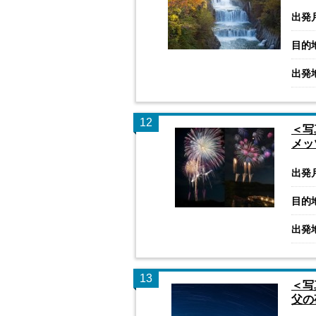
出発
目的
出発
12
＜写
メッ
出発
目的
出発
13
＜写
父の