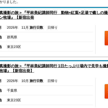
かりました。
真撮影の旅＞『平林美紀講師同行 動物×紅葉×足湯で癒しの撮
ン牧場』【新宿出発
月
2026年 11月
旅行日数
日帰り
地
群馬県
地
東京23区
真撮影の旅＞『平林美紀講師同行 1日たっぷり場内で見学も撮
牧場』【新宿出発】
月
2026年 10月
旅行日数
日帰り
地
千葉県
地
東京23区