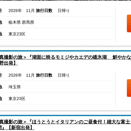
月
2026年 11月
旅行日数
日帰り
地
栃木県 群馬県
地
東京23区
真撮影の旅＞『湖面に映るモミジやカエデの碓氷湖 鮮やかな
野出発】
月
2026年 11月
旅行日数
日帰り
地
埼玉県
地
東京23区
真撮影の旅＞『ほうとうとイタリアンのご昼食付！雄大な富士
間』【新宿出発】