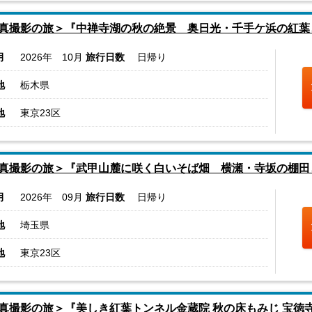
真撮影の旅＞『中禅寺湖の秋の絶景 奥日光・千手ケ浜の紅葉
月
2026年 10月
旅行日数
日帰り
地
栃木県
地
東京23区
真撮影の旅＞『武甲山麓に咲く白いそば畑 横瀬・寺坂の棚田
月
2026年 09月
旅行日数
日帰り
地
埼玉県
地
東京23区
真撮影の旅＞『美しき紅葉トンネル金蔵院 秋の床もみじ 宝徳