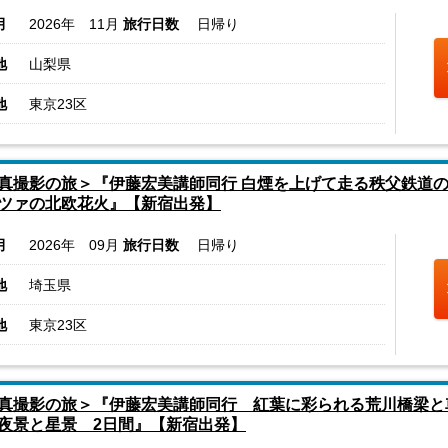
月
2026年 11月
旅行日数
日帰り
地
山梨県
地
東京23区
真撮影の旅＞『伊藤宏美講師同行 白煙を上げて走る秩父鉄道の
ツァの北欧花火』【新宿出発】
月
2026年 09月
旅行日数
日帰り
地
埼玉県
地
東京23区
真撮影の旅＞『伊藤宏美講師同行 紅葉に彩られる荒川橋梁と
夜景と星景 2日間』【新宿出発】