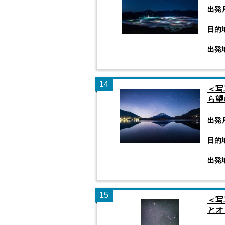
出発
目的
出発
14
＜写
ら望
出発
目的
出発
15
＜写
とオ