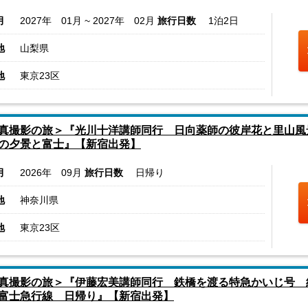
月
2027年 01月 ~ 2027年 02月
旅行日数
1泊2日
地
山梨県
地
東京23区
真撮影の旅＞『光川十洋講師同行 日向薬師の彼岸花と里山風
の夕景と富士』【新宿出発】
月
2026年 09月
旅行日数
日帰り
地
神奈川県
地
東京23区
真撮影の旅＞『伊藤宏美講師同行 鉄橋を渡る特急かいじ号 
富士急行線 日帰り』【新宿出発】