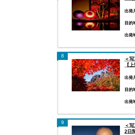
出発
目的
出発
8
＜写
【上
出発
目的
出発
9
＜写
2日