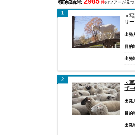
2985
検索結果
件
のツアーが見つ
1
＜写
リー
出発
目的
出発
2
＜写
ザー
出発
目的
出発