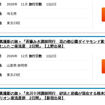
月
2026年 11月
旅行日数
1泊2日
地
埼玉県
地
東京23区
真撮影の旅＞『斉藤みき講師同行 花の都公園ダイヤモンド富
むふたご座流星 2日間』【上野出発】
月
2026年 12月
旅行日数
1泊2日
地
山梨県 静岡県
地
東京23区
真撮影の旅＞『光川十洋講師同行 砂浜と岩礁が混在する根本
リオン座流星群 2日間』【新宿出発】