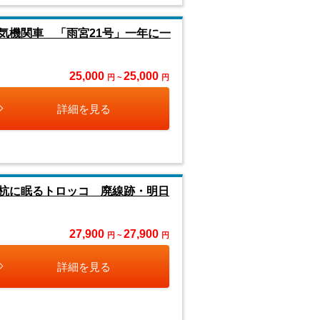
気機関車 「雨宮21号」一年に一
25,000
25,000
円 ~
円
詳細を見る
杭に眠るトロッコ 廃線跡・明日
27,900
27,900
円 ~
円
詳細を見る