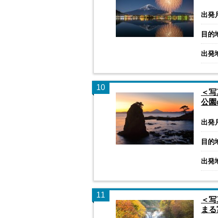
出発
目的
出発
10
＜写
公園
出発
目的
出発
11
＜写
まる