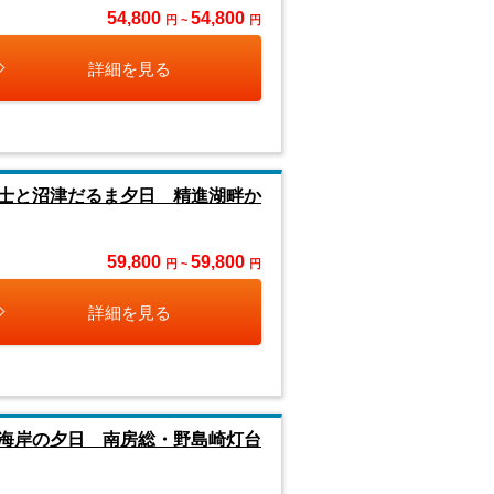
54,800
54,800
円 ~
円
詳細を見る
士と沼津だるま夕日 精進湖畔か
59,800
59,800
円 ~
円
詳細を見る
海岸の夕日 南房総・野島崎灯台