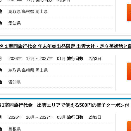
地
鳥取県 島根県 岡山県
地
愛知県
名１室同旅行代金 年末年始出発限定 出雲大社・足立美術館と
月
2026年 12月 ~ 2027年 01月
旅行日数
2泊3日
地
鳥取県 島根県 岡山県
地
愛知県
名1室同旅行代金 出雲エリアで使える500円の電子クーポン付
月
2026年 10月 ~ 2027年 03月
旅行日数
2泊3日
地
島根県