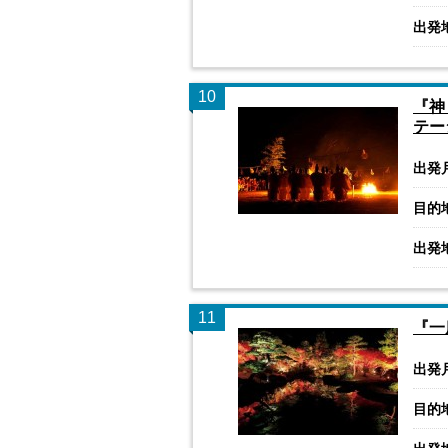
出発
10
『神
テー
出発
目的
出発
11
『一
出発
目的