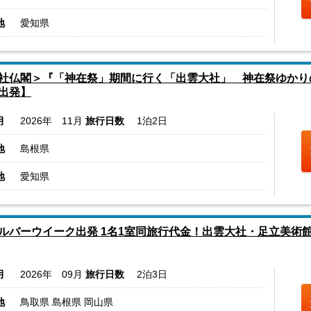
地
愛知県
社仏閣＞『「神在祭」期間に行く「出雲大社」 神在祭ゆかり
出発】
月
2026年 11月
旅行日数
1泊2日
地
島根県
地
愛知県
ルバーウイーク出発 1名1室同旅行代金！出雲大社・足立美術館
月
2026年 09月
旅行日数
2泊3日
地
鳥取県 島根県 岡山県