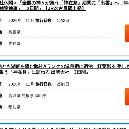
社仏閣＞『全国の神々が集う「神在祭」期間に「出雲」へ 年
神迎神事」 2日間』【JR名古屋駅出発】
月
2026年 11月
旅行日数
1泊2日
地
島根県
地
愛知県
泊とも湖畔を望む弊社Aランクの温泉宿に宿泊 紅葉彩る 美し
集う「神在月」に訪ねる 出雲大社 3日間』
月
2026年 11月
旅行日数
2泊3日
地
鳥取県 島根県 岡山県
地
愛知県