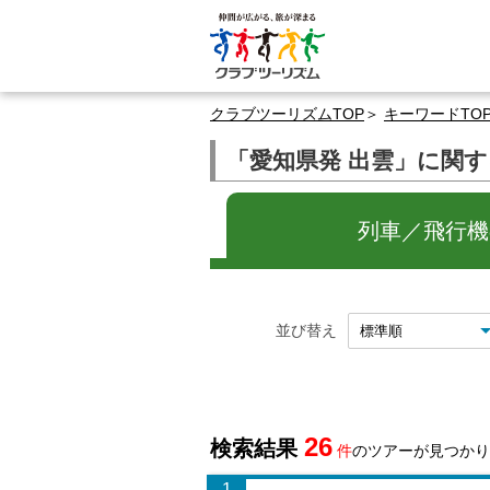
クラブツーリズムTOP
キーワードTO
「愛知県発 出雲」に関
列車／飛行機の
並び替え
26
検索結果
件
のツアーが見つかり
1