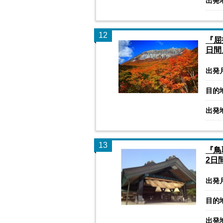
出発
12
『屈
日間
出発
目的
出発
13
『鳥
2日
出発
目的
出発