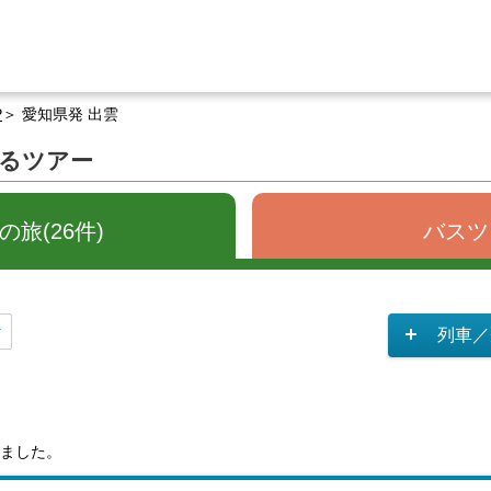
P
愛知県発 出雲
するツアー
旅(26件)
バスツ
列車／
ました。