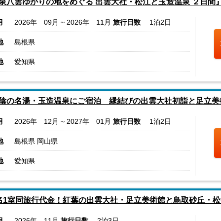
泉八雲ゆかりの地をめぐる 出雲大社・松江と玉造温泉 ２日間
月
2026年 09月 ~ 2026年 11月
旅行日数
1泊2日
地
島根県
地
愛知県
陰の名湯・玉造温泉にご宿泊 縁結びの出雲大社初詣と足立美
月
2026年 12月 ~ 2027年 01月
旅行日数
1泊2日
地
島根県 岡山県
地
愛知県
名1室同旅行代金！紅葉の出雲大社・足立美術館と鳥取砂丘・松
月
2026年 11月
旅行日数
2泊3日