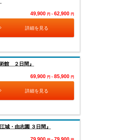
』
49,900
62,900
円 ~
円
詳細を見る
術館 ２日間』
69,900
85,900
円 ~
円
詳細を見る
江城・由志園 ３日間』
79,900
79,900
円 ~
円