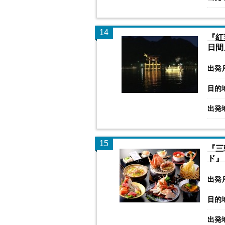
14
『紅
日間
出発
目的
出発
15
『三
ド』
出発
目的
出発