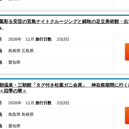
葉彩る安芸の宮島ナイトクルージングと錦秋の足立美術館・出
』
月
2026年 11月
旅行日数
2泊3日
地
島根県 広島県
地
愛知県
朝温泉・三朝館「タグ付き松葉ガニ会席」 神在祭期間に行く
＜四季の華＞
月
2026年 11月
旅行日数
2泊3日
地
鳥取県 島根県
地
愛知県