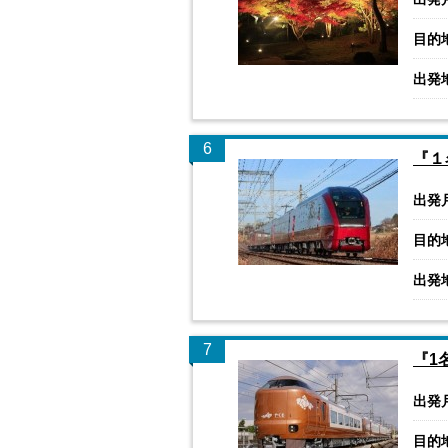
目的
出発
6
『１
出発
目的
出発
7
『1
出発
目的