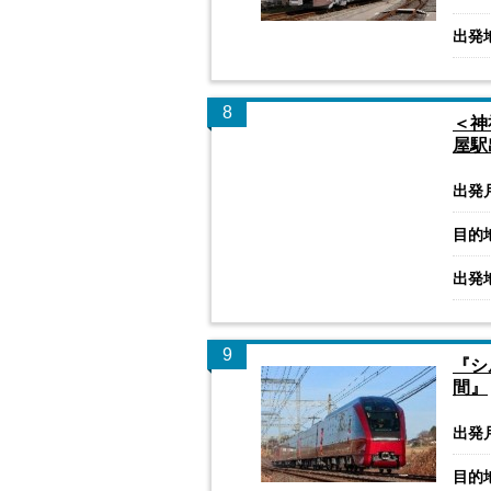
出発
8
＜神
屋駅
出発
目的
出発
9
『シ
間』
出発
目的