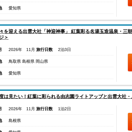
地
愛知県
々を迎える出雲大社「神迎神事」 紅葉彩る名湯玉造温泉・三
ジ＞
月
2026年 11月
旅行日数
2泊3日
地
鳥取県 島根県 岡山県
地
愛知県
度は見たい！紅葉に彩られる由志園ライトアップと出雲大社・
月
2026年 11月
旅行日数
1泊2日
地
島根県