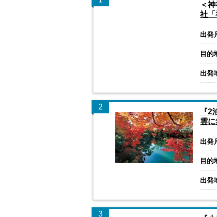
＜神
社「
出発
目的
出発
2
『2
雲に
出発
目的
出発
3