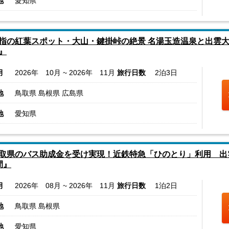
地
愛知県
指の紅葉スポット・大山・鍵掛峠の絶景 名湯玉造温泉と出雲
』
月
2026年 10月 ~ 2026年 11月
旅行日数
2泊3日
地
鳥取県 島根県 広島県
地
愛知県
取県のバス助成金を受け実現！近鉄特急「ひのとり」利用 
間』
月
2026年 08月 ~ 2026年 11月
旅行日数
1泊2日
地
鳥取県 島根県
地
愛知県