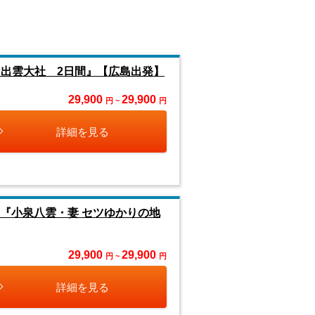
と出雲大社 2日間』【広島出発】
29,900
29,900
円 ~
円
詳細を見る
さい『小泉八雲・妻 セツゆかりの地
29,900
29,900
円 ~
円
詳細を見る