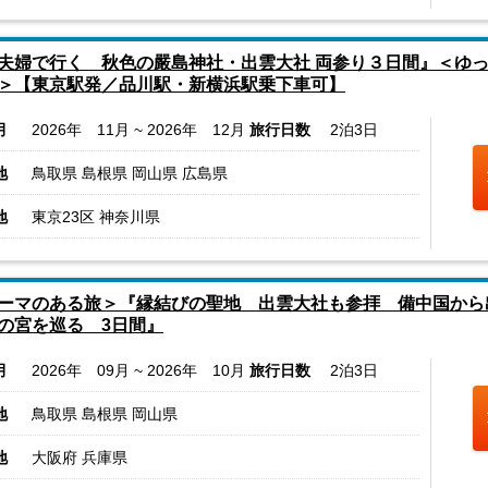
夫婦で行く 秋色の嚴島神社・出雲大社 両参り３日間』＜ゆ
＞【東京駅発／品川駅・新横浜駅乗下車可】
月
2026年 11月 ~ 2026年 12月
旅行日数
2泊3日
地
鳥取県 島根県 岡山県 広島県
地
東京23区 神奈川県
ーマのある旅＞『縁結びの聖地 出雲大社も参拝 備中国から
の宮を巡る 3日間』
月
2026年 09月 ~ 2026年 10月
旅行日数
2泊3日
地
鳥取県 島根県 岡山県
地
大阪府 兵庫県