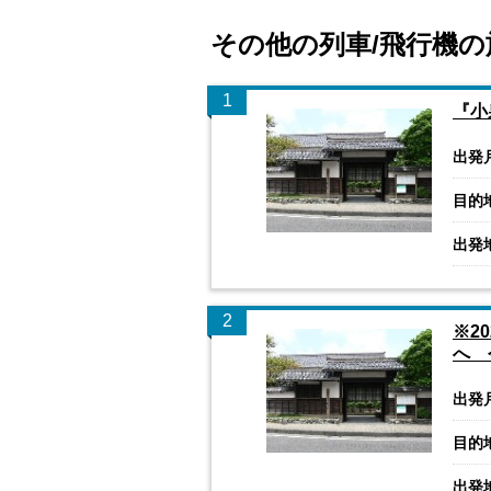
その他の列車/飛行機の
1
『小
出発
目的
出発
2
※2
へ 
出発
目的
出発