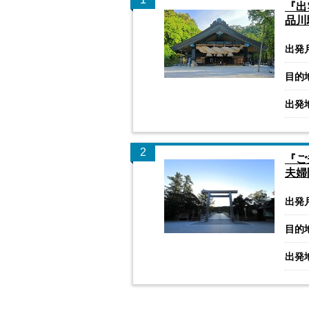
『出
品川
出発
目的
出発
2
『ご
夫婦
出発
目的
出発