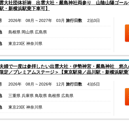
雲大社団体祈祷 出雲大社・嚴島神社両参り 山陰山陽ゴール
駅・新横浜駅乗下車可】
月
2026年 08月 ~ 2027年 03月
旅行日数
2泊3日
地
島根県 岡山県 広島県
地
東京23区 神奈川県
夫婦で一度は参拝したい出雲大社・伊勢神宮・嚴島神社 悠久
限定／プレミアムステージ＞【東京駅発／品川駅・新横浜駅乗
月
2026年 08月 ~ 2026年 12月
旅行日数
4泊5日
地
三重県 兵庫県 鳥取県 島根県 広島県
地
東京23区 神奈川県