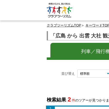
クラブツーリズムTOP
キーワードTO
「広島 から 出雲 大社
列車／飛行機
並び替え
2
検索結果
件
のツアーが見つかり
1