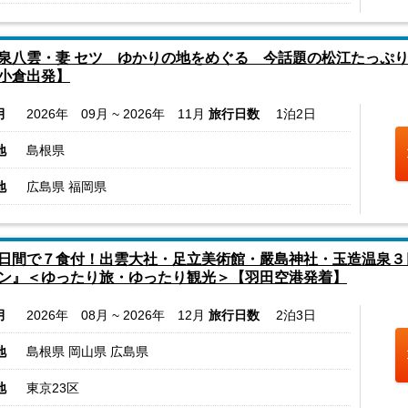
泉八雲・妻 セツ ゆかりの地をめぐる 今話題の松江たっぷり
小倉出発】
月
2026年 09月 ~ 2026年 11月
旅行日数
1泊2日
地
島根県
地
広島県 福岡県
日間で７食付！出雲大社・足立美術館・嚴島神社・玉造温泉３
ン』＜ゆったり旅・ゆったり観光＞【羽田空港発着】
月
2026年 08月 ~ 2026年 12月
旅行日数
2泊3日
地
島根県 岡山県 広島県
地
東京23区