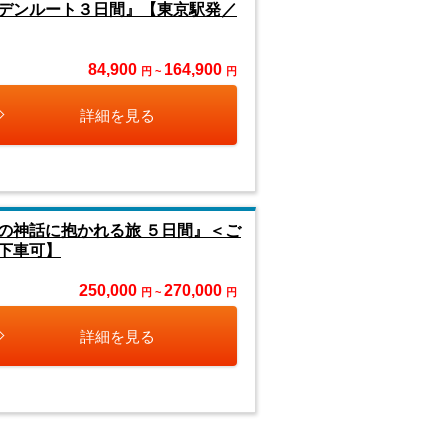
デンルート３日間』【東京駅発／
84,900
164,900
円 ~
円
詳細を見る
の神話に抱かれる旅 ５日間』＜ご
下車可】
250,000
270,000
円 ~
円
詳細を見る