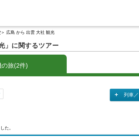
P
広島 から 出雲 大社 観光
 観光」に関するツアー
の旅(2件)
列車／
ました。