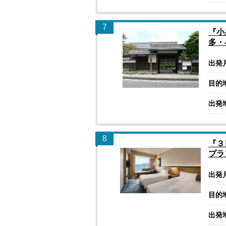
7
『小
多・
出発
目的
出発
8
『３
プラ
出発
目的
出発