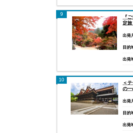
9
『ご
定旅
出発
目的
出発
10
＜テ
の一
出発
目的
出発