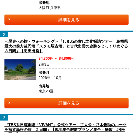
出発地
大阪府 兵庫県
詳細を見る
2
＜歴史への旅・ウォーキング＞『しまねの古代文化探訪ツアー 島根県
最大の前方後円墳「スクモ塚古墳」と古代出雲の史跡をじっくりめぐる
３日間』【羽田出発】
84,800円 ～ 84,800円
2泊3日
出発月
2026年 10月
出発地
東京23区
詳細を見る
3
『TBS系日曜劇場「VIVANT」公式ツアー 主人公・乃木憂助のルーツ
を探す島根の旅 ２日間』【現地集合解散プラン／集合・解散「JR松