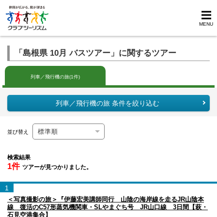
MENU
「島根県 10月 バスツアー」に関するツアー
列車／飛行機の旅(1件)
列車／飛行機の旅 条件を絞り込む
並び替え
検索結果
1件
ツアーが見つかりました。
1
＜写真撮影の旅＞『伊藤宏美講師同行 山陰の海岸線を走るJR山陰本
線 復活のC57形蒸気機関車・SLやまぐち号 JR山口線 3日間【萩・
石見空港集合】