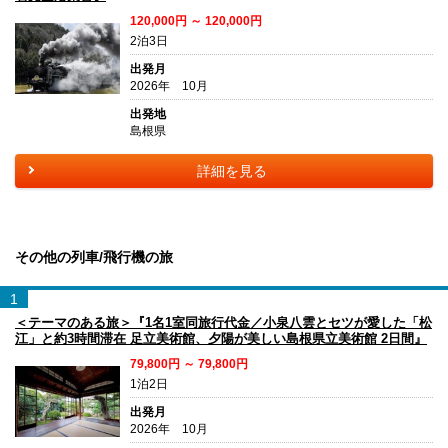
120,000円 ～ 120,000円
2泊3日
出発月
2026年 10月
出発地
島根県
詳細を見る
その他の列車/飛行機の旅
1
＜テーマのある旅＞『1名1室同旅行代金／小泉八雲とセツが愛した「松
江」と約3時間滞在 足立美術館、夕陽が美しい島根県立美術館 2日間』
79,800円 ～ 79,800円
1泊2日
出発月
2026年 10月