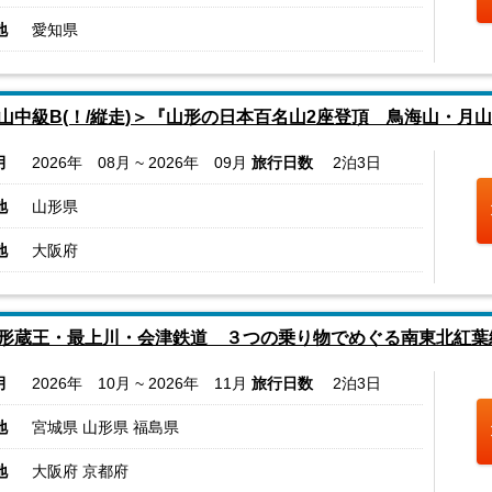
地
愛知県
山中級B(！/縦走)＞『山形の日本百名山2座登頂 鳥海山・月
月
2026年 08月 ~ 2026年 09月
旅行日数
2泊3日
地
山形県
地
大阪府
形蔵王・最上川・会津鉄道 ３つの乗り物でめぐる南東北紅葉
月
2026年 10月 ~ 2026年 11月
旅行日数
2泊3日
地
宮城県 山形県 福島県
地
大阪府 京都府