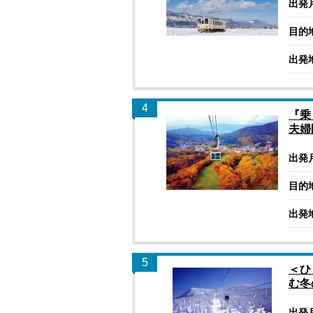
出発
目的
出発
4
『乗
夫婦
出発
目的
出発
5
＜ひ
む冬
出発