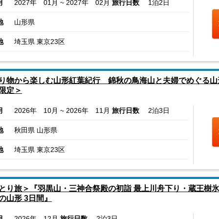
月
2027年 01月 ~ 2027年 02月
旅行日数
1泊2日
地
山形県
地
埼玉県 東京23区
り物から楽しむ山形紅葉紀行 錦秋の鳥海山と夫婦でめぐる山
限定＞
月
2026年 10月 ~ 2026年 11月
旅行日数
2泊3日
地
秋田県 山形県
地
埼玉県 東京23区
とり旅＞『羽黒山・三神合祭殿の初詣 最上川舟下り・蔵王樹氷
の山形 3日間』
月
2026年 12月
旅行日数
2泊3日