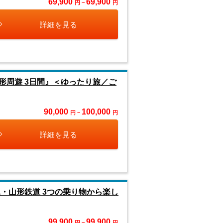
69,900
69,900
円 ~
円
詳細を見る
形周遊 3日間』＜ゆったり旅／ご
90,000
100,000
円 ~
円
詳細を見る
・山形鉄道 3つの乗り物から楽し
99,900
99,900
円 ~
円