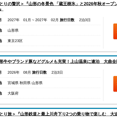
とりの贅沢＞『山形の冬景色 「蔵王樹氷」と2026年秋オープ
』
月
2027年 01月 ~ 2027年 02月
旅行日数
2泊3日
地
山形県
地
東京23区
形牛やブランド豚などグルメも充実！上山温泉に連泊 大曲全
月
2026年 08月
旅行日数
2泊3日
地
宮城県 秋田県 山形県
地
大阪府
とり旅＞『山形鉄道と最上川舟下り2つの乗り物で楽しむ 大迫力