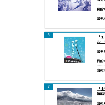
目的
出発
6
『１
ル 
出発
目的
出発
7
『山
5歳
出発