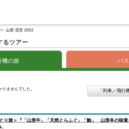
P
山形 花笠 2022
関するツアー
行機の旅
バス
つかりませんでした。
「列車／飛行機
とり旅＞『「山形牛」「天然とらふぐ」「鮑」 山形冬の味覚
』