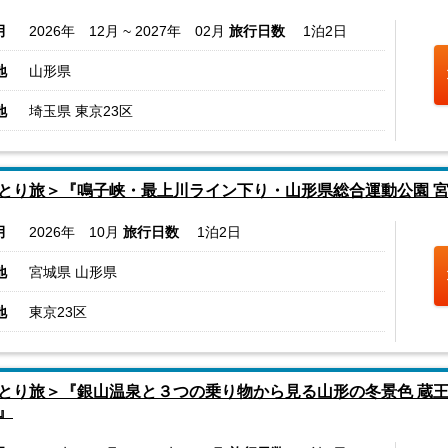
月
2026年 12月 ~ 2027年 02月
旅行日数
1泊2日
地
山形県
地
埼玉県 東京23区
とり旅＞『鳴子峡・最上川ライン下り・山形県総合運動公園 宮
月
2026年 10月
旅行日数
1泊2日
地
宮城県 山形県
地
東京23区
とり旅＞『銀山温泉と３つの乗り物から見る山形の冬景色 蔵王
』