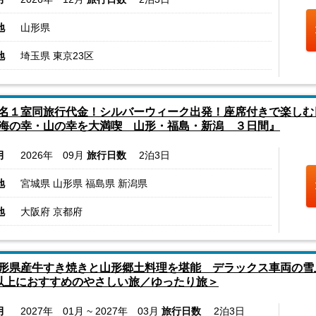
地
山形県
地
埼玉県 東京23区
名１室同旅行代金！シルバーウィーク出発！座席付きで楽しむ
海の幸・山の幸を大満喫 山形・福島・新潟 ３日間』
月
2026年 09月
旅行日数
2泊3日
地
宮城県 山形県 福島県 新潟県
地
大阪府 京都府
形県産牛すき焼きと山形郷土料理を堪能 デラックス車両の雪
以上におすすめのやさしい旅／ゆったり旅＞
月
2027年 01月 ~ 2027年 03月
旅行日数
2泊3日