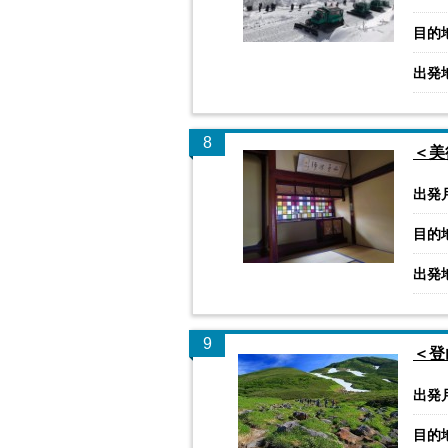
目的
出発
8
＜美
出発
目的
出発
9
＜登
出発
目的