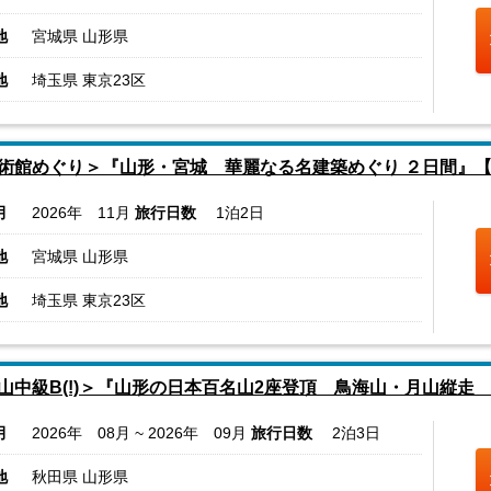
地
宮城県 山形県
地
埼玉県 東京23区
術館めぐり＞『山形・宮城 華麗なる名建築めぐり ２日間』【
月
2026年 11月
旅行日数
1泊2日
地
宮城県 山形県
地
埼玉県 東京23区
山中級B(!)＞『山形の日本百名山2座登頂 鳥海山・月山縦走
月
2026年 08月 ~ 2026年 09月
旅行日数
2泊3日
地
秋田県 山形県