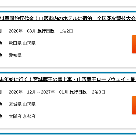
名1室同旅行代金！山形市内のホテルに宿泊 全国花火競技大会
月
2026年 08月
旅行日数
1泊2日
地
秋田県 山形県
地
愛知県
末年始に行く！宮城蔵王の雪上車・山形蔵王ロープウェイ・最
月
2026年 12月 ~ 2027年 01月
旅行日数
2泊3日
地
宮城県 山形県
地
大阪府 京都府