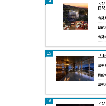
14
＜ひ
日間
出発
目的
出発
15
『山
出発
目的
出発
16
＜ひ