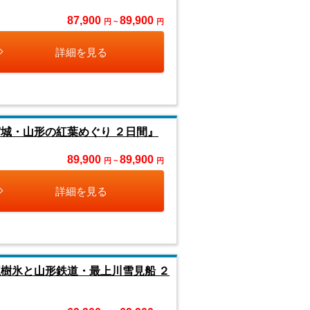
87,900
89,900
円 ~
円
詳細を見る
城・山形の紅葉めぐり ２日間』
89,900
89,900
円 ~
円
詳細を見る
樹氷と山形鉄道・最上川雪見船 ２