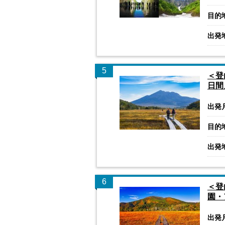
目的
出発
5
＜登
日間
出発
目的
出発
6
＜登
園・
出発