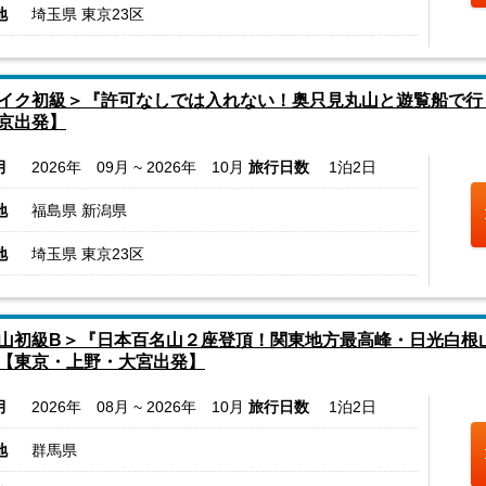
地
埼玉県 東京23区
イク初級＞『許可なしでは入れない！奥只見丸山と遊覧船で行
京出発】
月
2026年 09月 ~ 2026年 10月
旅行日数
1泊2日
地
福島県 新潟県
地
埼玉県 東京23区
山初級B＞『日本百名山２座登頂！関東地方最高峰・日光白根
【東京・上野・大宮出発】
月
2026年 08月 ~ 2026年 10月
旅行日数
1泊2日
地
群馬県