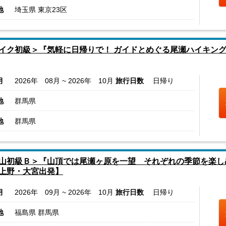
地
埼玉県 東京23区
イク初級＞『気軽に日帰りで！ ガイドとめぐる尾瀬ハイキング
月
2026年 08月 ~ 2026年 10月
旅行日数
日帰り
地
群馬県
地
群馬県
山初級Ｂ＞『山頂では尾瀬ヶ原を一望 それぞれの季節を楽し
上野・大宮出発】
月
2026年 09月 ~ 2026年 10月
旅行日数
日帰り
地
福島県 群馬県