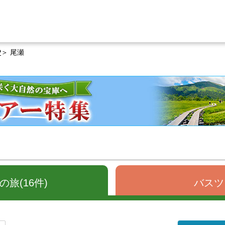
P
尾瀬
旅(16件)
バスツ