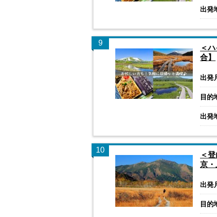
出発
9
＜ハ
合】
出発
目的
出発
10
＜登
京・
出発
目的