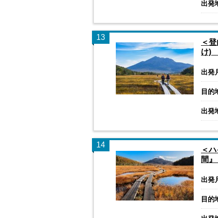
出発
13
＜登
け)
出発
目的
出発
14
＜ハ
間』
出発
目的