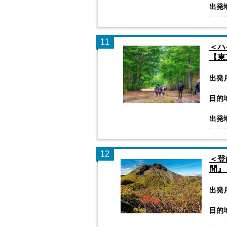
出発
11
＜ハ
【東
出発
目的
出発
12
＜登
間』
出発
目的