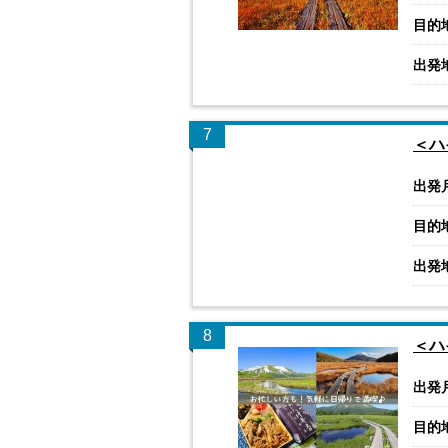
目的
出発
7
＜ハ
出発
目的
出発
8
＜ハ
出発
目的