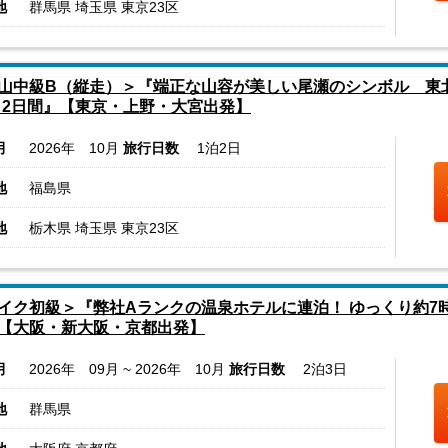
地
群馬県 埼玉県 東京23区
山中級B（縦走）＞『端正な山容が美しい尾瀬のシンボル 東
 2日間』【東京・上野・大宮出発】
月
2026年 10月
旅行日数
1泊2日
地
福島県
地
栃木県 埼玉県 東京23区
イク初級＞『弊社Aランクの温泉ホテルに連泊！ ゆっくり約7
【大阪・新大阪・京都出発】
月
2026年 09月 ~ 2026年 10月
旅行日数
2泊3日
地
群馬県