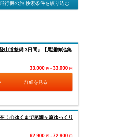
飛行機の旅 検索条件を絞り込む
登山道整備 3日間』【尾瀬御池集
33,000
33,000
円 ~
円
詳細を見る
滞在！心ゆくまで尾瀬ヶ原ゆっくり
62,900
72,900
円 ~
円