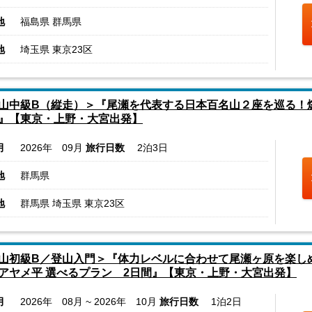
地
福島県 群馬県
地
埼玉県 東京23区
山中級B（縦走）＞『尾瀬を代表する日本百名山２座を巡る！
』【東京・上野・大宮出発】
月
2026年 09月
旅行日数
2泊3日
地
群馬県
地
群馬県 埼玉県 東京23区
山初級B／登山入門＞『体力レベルに合わせて尾瀬ヶ原を楽し
アヤメ平 選べるプラン 2日間』【東京・上野・大宮出発】
月
2026年 08月 ~ 2026年 10月
旅行日数
1泊2日