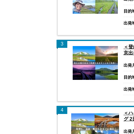
目的
出発
3
＜登
京出
出発
目的
出発
4
＜ハ
グ 
出発