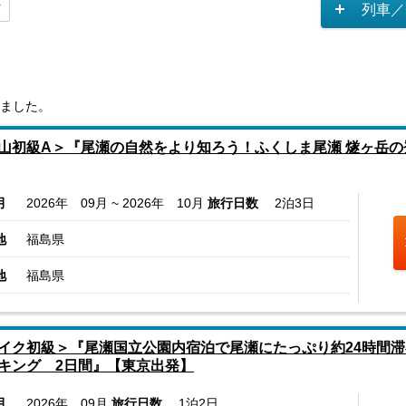
列車／
ました。
山初級A＞『尾瀬の自然をより知ろう！ふくしま尾瀬 燧ヶ岳の
月
2026年 09月 ~ 2026年 10月
旅行日数
2泊3日
地
福島県
地
福島県
イク初級＞『尾瀬国立公園内宿泊で尾瀬にたっぷり約24時間
キング 2日間』【東京出発】
月
2026年 09月
旅行日数
1泊2日