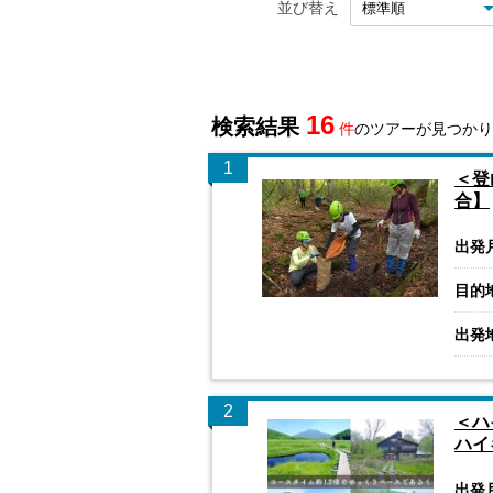
並び替え
16
検索結果
件
のツアーが見つかり
1
＜登
合】
出発
目的
出発
2
＜ハ
ハイ
出発