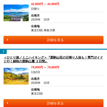
42,900円 ～ 42,900円
日帰り
出発月
2026年 10月
出発地
東京23区 神奈川県
詳細を見る
7
＜ひとり旅／ミニハイキング＞『栗駒山荘の日帰り入浴も！専門ガイド
と行く錦秋の栗駒山麓 ２日間』
79,900円 ～ 79,900円
1泊2日
出発月
2026年 10月
出発地
東京23区
詳細を見る