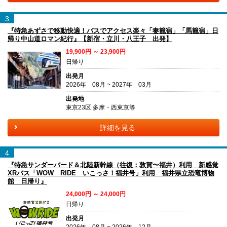
3
『特急あずさで移動快適！バスでアクセス楽々「妻籠宿」「馬籠宿」日
帰り中山道ロマン紀行』【新宿・立川・八王子 出発】
19,900円 ～ 23,900円
日帰り
出発月
2026年 08月 ~ 2027年 03月
出発地
東京23区 多摩・西東京等
詳細を見る
4
『特急サンダーバード＆北陸新幹線（往復：敦賀〜福井）利用 新感覚
XRバス「WOW RIDE いこっさ！福井号」利用 福井県立恐竜博物
館 日帰り』
24,000円 ～ 24,000円
日帰り
出発月
2026年 08月 ~ 2026年 12月