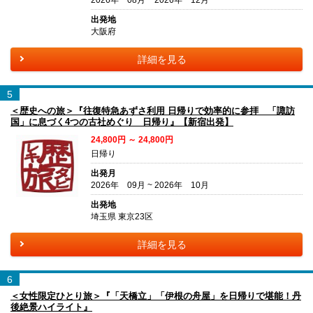
出発地
大阪府
詳細を見る
5
＜歴史への旅＞『往復特急あずさ利用 日帰りで効率的に参拝 「諏訪
国」に息づく4つの古社めぐり 日帰り』【新宿出発】
24,800円 ～ 24,800円
日帰り
出発月
2026年 09月 ~ 2026年 10月
出発地
埼玉県 東京23区
詳細を見る
6
＜女性限定ひとり旅＞『「天橋立」「伊根の舟屋」を日帰りで堪能！丹
後絶景ハイライト』