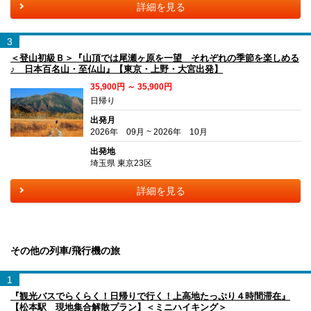
詳細を見る
3
＜登山初級Ｂ＞『山頂では尾瀬ヶ原を一望 それぞれの季節を楽しめる
♪ 日本百名山・至仏山』【東京・上野・大宮出発】
35,900円 ～ 35,900円
日帰り
出発月
2026年 09月 ~ 2026年 10月
出発地
埼玉県 東京23区
詳細を見る
その他の列車/飛行機の旅
1
『観光バスでらくらく！日帰りで行く！上高地たっぷり４時間滞在』
【松本駅 現地集合解散プラン】＜ミニハイキング＞