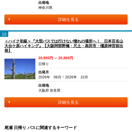
出発地
神奈川県
詳細を見る
10
＜ハイク初級＞『大型バスでは行けない憧れの場所へ！ 日本百名山
大台ケ原ハイキング』【大阪阿部野橋・尺土・高田市・橿原神宮前出
発】
20,900円 ～ 20,900円
日帰り
出発月
2026年 08月 ~ 2026年 10月
出発地
大阪府 奈良県
詳細を見る
尾瀬 日帰り バスに関連するキーワード