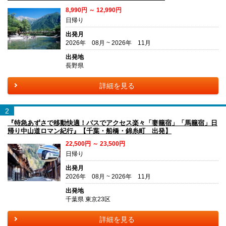
8,990円 ～ 12,990円
日帰り
出発月
2026年 08月 ~ 2026年 11月
出発地
長野県
詳細を見る
2
『特急あずさで移動快適！バスでアクセス楽々「妻籠宿」「馬籠宿」日
帰り中山道ロマン紀行』【千葉・船橋・錦糸町 出発】
22,500円 ～ 23,500円
日帰り
出発月
2026年 08月 ~ 2026年 11月
出発地
千葉県 東京23区
詳細を見る