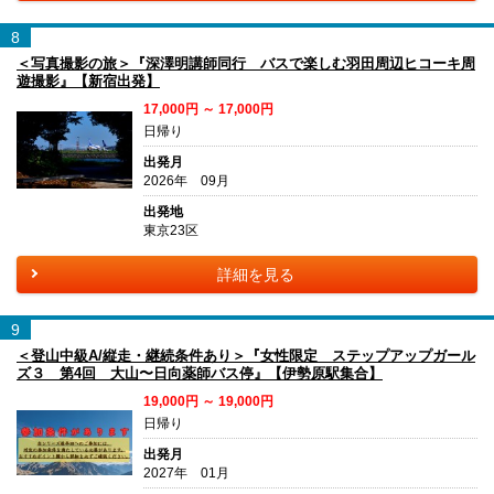
8
＜写真撮影の旅＞『深澤明講師同行 バスで楽しむ羽田周辺ヒコーキ周
遊撮影』【新宿出発】
17,000円 ～ 17,000円
日帰り
出発月
2026年 09月
出発地
東京23区
詳細を見る
9
＜登山中級A/縦走・継続条件あり＞『女性限定 ステップアップガール
ズ３ 第4回 大山〜日向薬師バス停』【伊勢原駅集合】
19,000円 ～ 19,000円
日帰り
出発月
2027年 01月