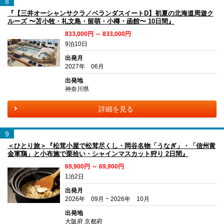
8
『【三井オーシャンサクラ／ベランダスイートD】初夏の北海道周遊ク
ルーズ 〜苫小牧・礼文島・留萌・小樽・函館〜 10日間』
833,000円 ～ 833,000円
9泊10日
出発月
2027年 06月
出発地
神奈川県
詳細を見る
9
＜ひとり旅＞『松茸小屋で松茸尽くし・岡谷名物「うなぎ」・「信州黄
金軍鶏」と小布施で栗拾い・シャインマスカット狩り 2日間』
69,900円 ～ 69,900円
1泊2日
出発月
2026年 09月 ~ 2026年 10月
出発地
大阪府 京都府