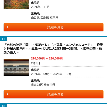
出発月
2026年 11月
出発地
山口県 広島県 福岡県
詳細を見る
17
『自然の神秘「岡山・海ほたる」「小豆島・エンジェルロード」 絶景
と神秘の瀬戸内・小豆島〜バス席1人2席利用〜3日間』＜四季の華・独
楽の旅人＞
270,000円 ～ 290,000円
2泊3日
出発月
2026年 09月 ~ 2026年 10月
出発地
東京23区 神奈川県
詳細を見る
18