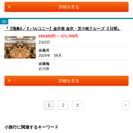
詳細を見る
30
『【飛鳥II／Ｅバルコニー】金沢発 金沢・苫小牧クルーズ ３日間』
209,000円 ～ 271,700円
2泊3日
出発月
2026年 09月
出発地
石川県
詳細を見る
1
2
3
次
小旅行に関連するキーワード