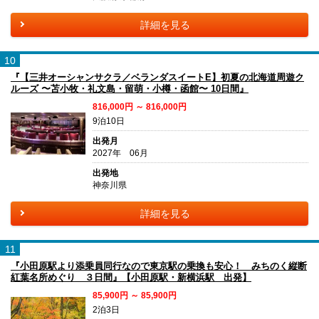
詳細を見る
10
『【三井オーシャンサクラ／ベランダスイートE】初夏の北海道周遊ク
ルーズ 〜苫小牧・礼文島・留萌・小樽・函館〜 10日間』
816,000円 ～ 816,000円
9泊10日
出発月
2027年 06月
出発地
神奈川県
詳細を見る
11
『小田原駅より添乗員同行なので東京駅の乗換も安心！ みちのく縦断
紅葉名所めぐり ３日間』【小田原駅・新横浜駅 出発】
85,900円 ～ 85,900円
2泊3日