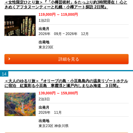
＜女性限定ひとり旅＞『「小樽芸術村」をたっぷり約3時間滞在！ 心と
きめくアフタヌーンティーと札幌・小樽アート探訪 2日間』
119,000円 ～ 119,000円
1泊2日
出発月
2026年 09月 ~ 2026年 12月
出発地
東京23区
詳細を見る
14
＜大人のゆるり旅＞『オリーブの島・小豆島島内の温泉リゾートホテル
に宿泊 紅葉彩る小豆島 寒霞渓と瀬戸内しまなみ海道 ３日間』
139,000円 ～ 159,000円
2泊3日
出発月
2026年 11月
出発地
東京23区 神奈川県