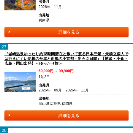
出発月
2026年 11月
出発地
兵庫県
詳細を見る
27
『城崎温泉ゆったり約18時間滞在と歩いて渡る日本三景・天橋立個人で
は行きにくい伊根の舟屋と但馬の小京都・出石２日間』【博多・小倉・
広島・岡山出発】＜ゆったり旅＞
69,900円 ～ 99,900円
1泊2日
出発月
2026年 09月 ~ 2026年 11月
出発地
岡山県 広島県 福岡県
詳細を見る
28