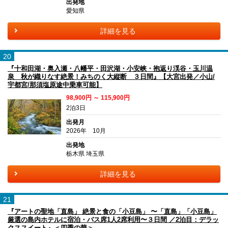
出発地
愛知県
詳細を見る
20
『十和田湖・奥入瀬・八幡平・田沢湖・小安峡・抱返り渓谷・玉川温
泉 秋が織りなす絶景！みちのく大縦断 ３日間』【大宮出発／小山/
宇都宮/那須塩原途中乗車可能】
98,900円 ～ 115,900円
2泊3日
出発月
2026年 10月
出発地
栃木県 埼玉県
詳細を見る
21
『アートの聖地「直島」 絶景と食の「小豆島」 〜「直島」「小豆島」
厳選の島内ホテルに宿泊・バス席1人2席利用〜３日間 ／2泊目：デラッ
クススイート』＜四季の華＞