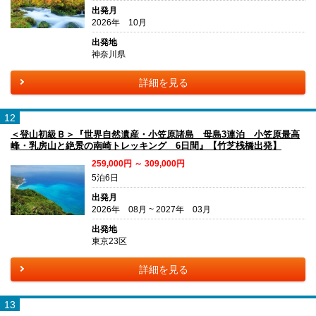
出発月
2026年 10月
出発地
神奈川県
詳細を見る
12
＜登山初級Ｂ＞『世界自然遺産・小笠原諸島 母島3連泊 小笠原最高
峰・乳房山と絶景の南崎トレッキング 6日間』【竹芝桟橋出発】
259,000円 ～ 309,000円
5泊6日
出発月
2026年 08月 ~ 2027年 03月
出発地
東京23区
詳細を見る
13