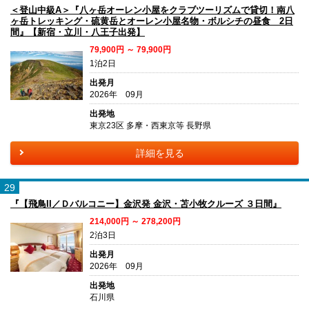
＜登山中級A＞『八ヶ岳オーレン小屋をクラブツーリズムで貸切！南八
ヶ岳トレッキング・硫黄岳とオーレン小屋名物・ボルシチの昼食 2日
間』【新宿・立川・八王子出発】
79,900円 ～ 79,900円
1泊2日
出発月
2026年 09月
出発地
東京23区 多摩・西東京等 長野県
詳細を見る
29
『【飛鳥II／Ｄバルコニー】金沢発 金沢・苫小牧クルーズ ３日間』
214,000円 ～ 278,200円
2泊3日
出発月
2026年 09月
出発地
石川県