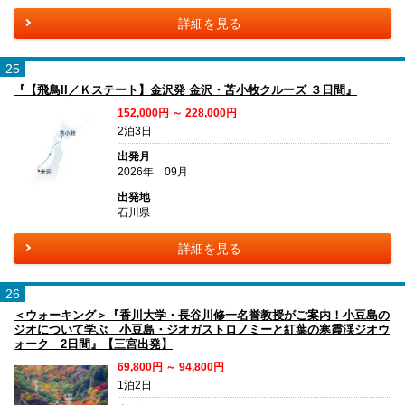
詳細を見る
25
『【飛鳥II／Ｋステート】金沢発 金沢・苫小牧クルーズ ３日間』
152,000円 ～ 228,000円
2泊3日
出発月
2026年 09月
出発地
石川県
詳細を見る
26
＜ウォーキング＞『香川大学・長谷川修一名誉教授がご案内！小豆島の
ジオについて学ぶ 小豆島・ジオガストロノミーと紅葉の寒霞渓ジオウ
ォーク 2日間』【三宮出発】
69,800円 ～ 94,800円
1泊2日