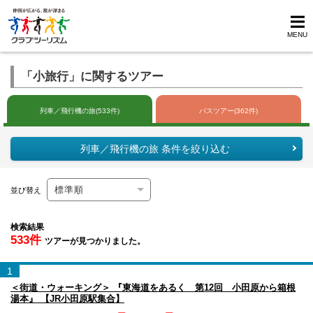
MENU
「小旅行」に関するツアー
列車／飛行機の旅(533件)
バスツアー(362件)
列車／飛行機の旅 条件を絞り込む
並び替え
検索結果
533件
ツアーが見つかりました。
1
＜街道・ウォーキング＞ 『東海道をあるく 第12回 小田原から箱根
湯本』 【JR小田原駅集合】