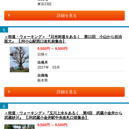
東京23区
詳細を見る
5
＜街道・ウォーキング＞ 『日光街道をあるく 第11回 小山から自治
医大』 【JR小山駅西口改札前集合】
9,500円 ～ 9,500円
日帰り
出発月
2027年 03月
出発地
栃木県
詳細を見る
6
＜街道・ウォーキング＞『玉川上水をあるく 第4回 武蔵小金井から
武蔵砂川』 【JR武蔵小金井駅中央改札口前集合】
9,500円 ～ 9,500円