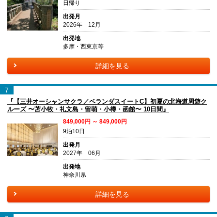
日帰り
出発月
2026年 12月
出発地
多摩・西東京等
詳細を見る
7
『【三井オーシャンサクラ／ベランダスイートC】初夏の北海道周遊ク
ルーズ 〜苫小牧・礼文島・留萌・小樽・函館〜 10日間』
849,000円 ～ 849,000円
9泊10日
出発月
2027年 06月
出発地
神奈川県
詳細を見る