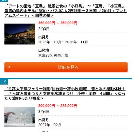
『アートの聖地「直島」 絶景と食の「小豆島」 〜「直島」「小豆島」
厳選の島内ホテルに宿泊・バス席1人2席利用〜３日間 ／2泊目：プレミ
アムスイート』＜四季の華＞
360,000円 ～ 360,000円
2泊3日
出発月
2026年 10月 ~ 2026年 11月
出発地
東京23区 神奈川県
詳細を見る
19
『往路太平洋フェリー利用(仙台港〜苫小牧港間) 雪と氷の感動体験！
さっぽろ雪まつりと支笏湖氷濤まつり 小樽・函館 4日間』＜ゆっ
たり旅/ゆったり観光＞
200,000円 ～ 235,000円
3泊4日
出発月
2027年 02月