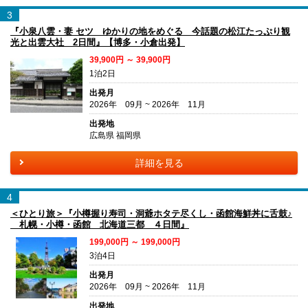
3
『小泉八雲・妻 セツ ゆかりの地をめぐる 今話題の松江たっぷり観
光と出雲大社 2日間』【博多・小倉出発】
39,900円 ～ 39,900円
1泊2日
出発月
2026年 09月 ~ 2026年 11月
出発地
広島県 福岡県
詳細を見る
4
＜ひとり旅＞『小樽握り寿司・洞爺ホタテ尽くし・函館海鮮丼に舌鼓♪
札幌・小樽・函館 北海道三都 ４日間』
199,000円 ～ 199,000円
3泊4日
出発月
2026年 09月 ~ 2026年 11月
出発地