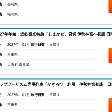
地
長崎県
地
福岡県
027年年始 近鉄観光特急「しまかぜ」貸切 伊勢神宮へ初詣 日
月
2027年 01月
旅行日数
日帰り
地
三重県
地
大阪府 奈良県
ラブツーリズム専用列車「かぎろひ」利用 伊勢神宮初詣 日
月
2027年 01月
旅行日数
日帰り
地
三重県