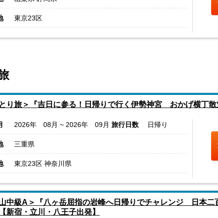
地
東京23区
旅
とり旅＞『吉日に参る！日帰りで行く伊勢神宮 おかげ横丁散
月
2026年 08月 ~ 2026年 09月
旅行日数
日帰り
地
三重県
地
東京23区 神奈川県
山中級A＞『八ヶ岳屈指の岩峰へ日帰りでチャレンジ 日本二
【新宿・立川・八王子出発】