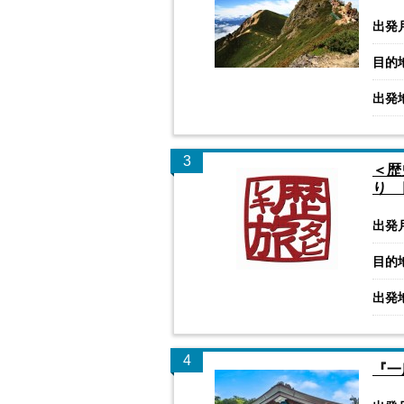
出発
目的
出発
3
＜歴
り 
出発
目的
出発
4
『一