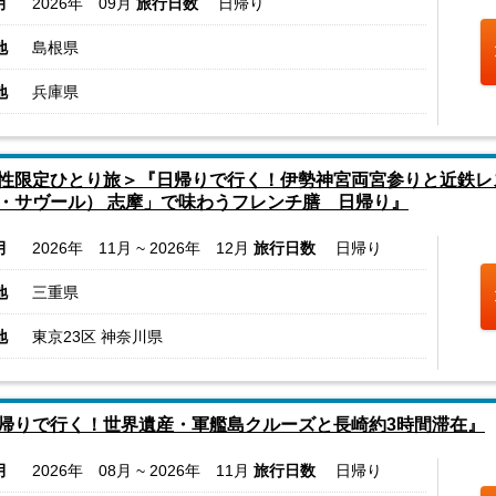
月
2026年 09月
旅行日数
日帰り
地
島根県
地
兵庫県
性限定ひとり旅＞『日帰りで行く！伊勢神宮両宮参りと近鉄レストラ
・サヴール） 志摩」で味わうフレンチ膳 日帰り』
月
2026年 11月 ~ 2026年 12月
旅行日数
日帰り
地
三重県
地
東京23区 神奈川県
帰りで行く！世界遺産・軍艦島クルーズと長崎約3時間滞在』
月
2026年 08月 ~ 2026年 11月
旅行日数
日帰り