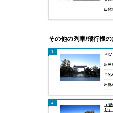
出発
その他の列車/飛行機の
1
＜ひ
出発
目的
出発
2
＜登
り』