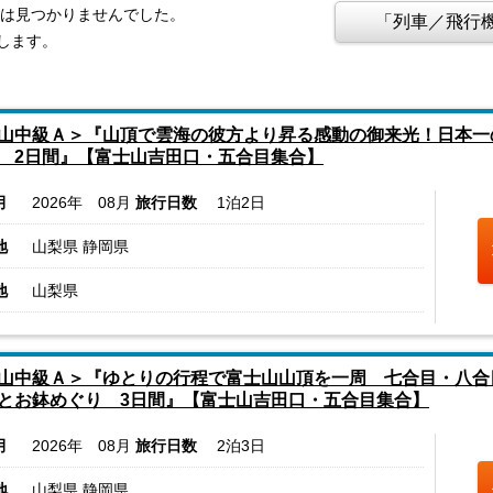
報は見つかりませんでした。
「列車／飛行機
します。
山中級Ａ＞『山頂で雲海の彼方より昇る感動の御来光！日本一
 2日間』【富士山吉田口・五合目集合】
月
2026年 08月
旅行日数
1泊2日
地
山梨県 静岡県
地
山梨県
山中級Ａ＞『ゆとりの行程で富士山山頂を一周 七合目・八合
とお鉢めぐり 3日間』【富士山吉田口・五合目集合】
月
2026年 08月
旅行日数
2泊3日
地
山梨県 静岡県