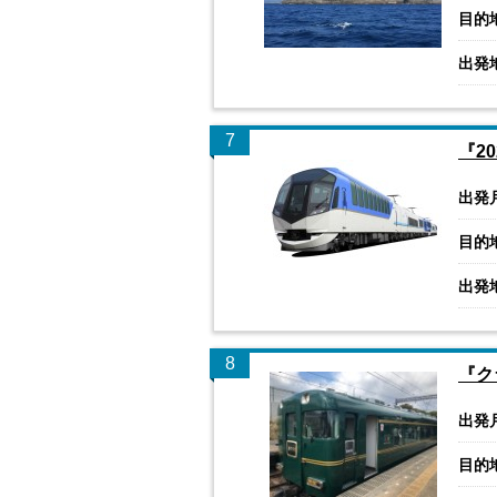
目的
出発
7
『2
出発
目的
出発
8
『ク
出発
目的