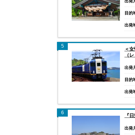
出発
目的
出発
5
＜女
（レ
出発
目的
出発
6
『日
出発