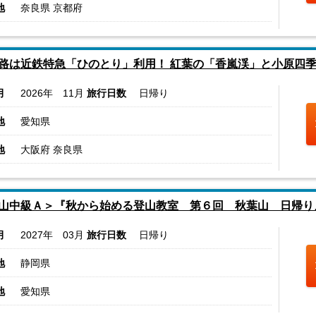
地
奈良県 京都府
路は近鉄特急「ひのとり」利用！ 紅葉の「香嵐渓」と小原四季
月
2026年 11月
旅行日数
日帰り
地
愛知県
地
大阪府 奈良県
山中級Ａ＞『秋から始める登山教室 第６回 秋葉山 日帰り
月
2027年 03月
旅行日数
日帰り
地
静岡県
地
愛知県