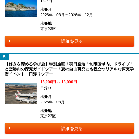
1泊2日
出発月
2026年 08月 ~ 2026年 12月
出発地
東京23区
詳細を見る
5
【好きを深める学び旅】特別企画！羽田空港「制限区域内」ドライブ！
と空港内の探究ガイドツアー！夏の自由研究にも役立つリアルな探究学
習イベント 日帰りツアー
13,000円 ～ 13,000円
日帰り
出発月
2026年 08月
出発地
東京23区
詳細を見る