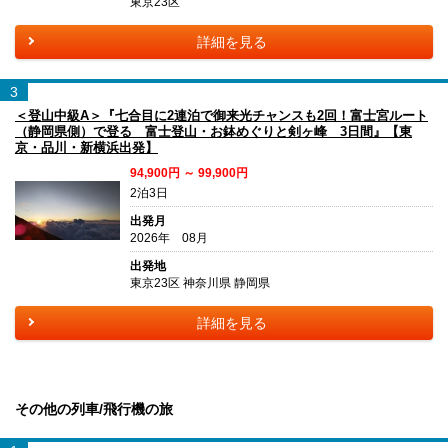
東京23区
詳細を見る
3
＜登山中級A＞『七合目に2連泊で御来光チャンスも2回！富士宮ルート
（静岡県側）で登る 富士登山・お鉢めぐりと剣ヶ峰 3日間』【東
京・品川・新横浜出発】
94,900円 ～ 99,900円
2泊3日
出発月
2026年 08月
出発地
東京23区 神奈川県 静岡県
詳細を見る
その他の列車/飛行機の旅