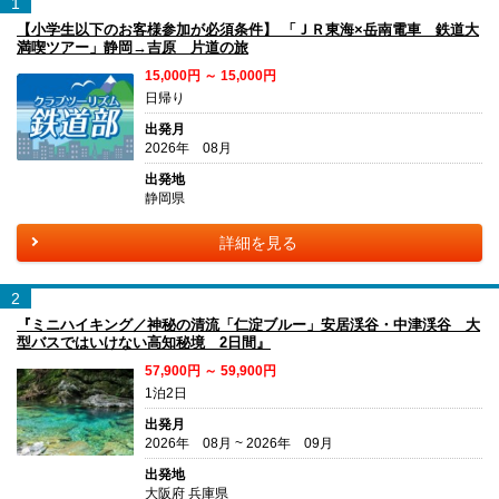
1
【小学生以下のお客様参加が必須条件】 「ＪＲ東海×岳南電車 鉄道大
満喫ツアー」静岡→吉原 片道の旅
15,000円 ～ 15,000円
日帰り
出発月
2026年 08月
出発地
静岡県
詳細を見る
2
『ミニハイキング／神秘の清流「仁淀ブルー」安居渓谷・中津渓谷 大
型バスではいけない高知秘境 2日間』
57,900円 ～ 59,900円
1泊2日
出発月
2026年 08月 ~ 2026年 09月
出発地
大阪府 兵庫県