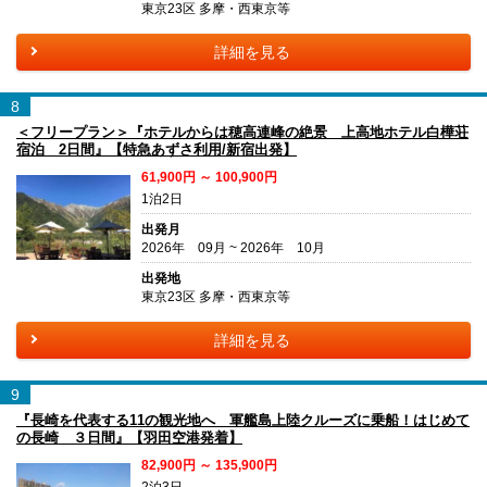
東京23区 多摩・西東京等
詳細を見る
8
＜フリープラン＞『ホテルからは穂高連峰の絶景 上高地ホテル白樺荘
宿泊 2日間』【特急あずさ利用/新宿出発】
61,900円 ～ 100,900円
1泊2日
出発月
2026年 09月 ~ 2026年 10月
出発地
東京23区 多摩・西東京等
詳細を見る
9
『長崎を代表する11の観光地へ 軍艦島上陸クルーズに乗船！はじめて
の長崎 ３日間』【羽田空港発着】
82,900円 ～ 135,900円
2泊3日