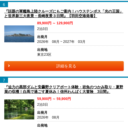
6
『話題の軍艦島上陸クルーズにもご案内！ハウステンボス「光の王国」
と世界新三大夜景・長崎夜景３日間』【羽田空港発着】
89,900円 ～ 129,900円
2泊3日
出発月
2026年 08月 ~ 2027年 03月
出発地
東京23区
詳細を見る
7
『迫力の黒部ダムと安曇野クリアボート体験・岩魚のつかみ取り・夏野
菜の収穫！白馬で過ごす夏休み！信州わんぱく大冒険 3日間』
59,900円 ～ 59,900円
2泊3日
出発月
2026年 08月
出発地