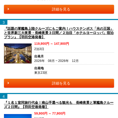
詳細を見る
3
『話題の軍艦島上陸クルーズにもご案内！ハウステンボス「光の王国」
と世界新三大夜景・長崎夜景３日間／２泊目「ホテルヨーロッパ」宿泊
プラン』【羽田空港発着】
119,900円 ～ 147,900円
2泊3日
出発月
2026年 08月 ~ 2026年 12月
出発地
東京23区
詳細を見る
4
『１名１室同旅行代金！南山手選べる観光も 長崎夜景と軍艦島クルー
ズ２日間』【羽田空港発着】
59,900円 ～ 77,900円