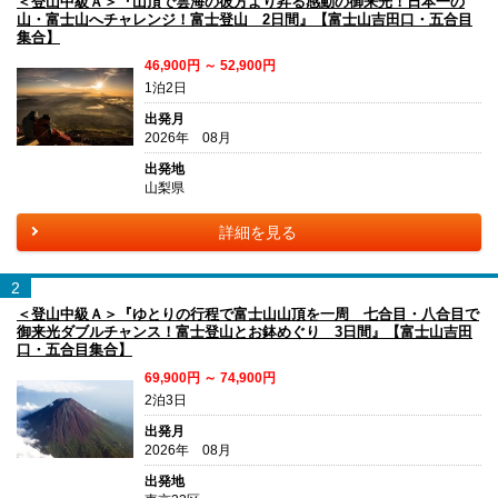
＜登山中級Ａ＞『山頂で雲海の彼方より昇る感動の御来光！日本一の
山・富士山へチャレンジ！富士登山 2日間』【富士山吉田口・五合目
集合】
46,900円 ～ 52,900円
1泊2日
出発月
2026年 08月
出発地
山梨県
詳細を見る
2
＜登山中級Ａ＞『ゆとりの行程で富士山山頂を一周 七合目・八合目で
御来光ダブルチャンス！富士登山とお鉢めぐり 3日間』【富士山吉田
口・五合目集合】
69,900円 ～ 74,900円
2泊3日
出発月
2026年 08月
出発地