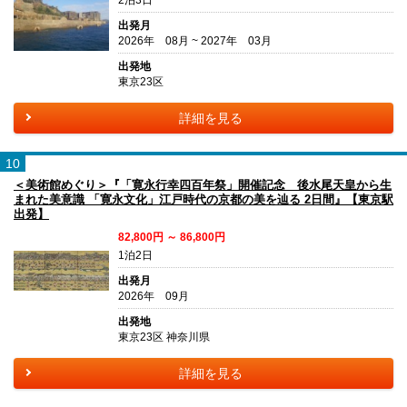
出発月
2026年 08月 ~ 2027年 03月
出発地
東京23区
詳細を見る
10
＜美術館めぐり＞『「寛永行幸四百年祭」開催記念 後水尾天皇から生
まれた美意識 「寛永文化」江戸時代の京都の美を辿る 2日間』【東京駅
出発】
82,800円 ～ 86,800円
1泊2日
出発月
2026年 09月
出発地
東京23区 神奈川県
詳細を見る