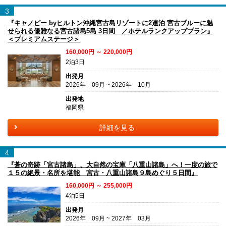
3
『キャノピー byヒルトン沖縄宮古島リゾートに2連泊 宮古ブルーに魅
せられる優雅なる宮古諸島5島 3日間 ／ホテルランクアッププラン』
＜プレミアムステージ＞
160,000円 ～ 220,000円
2泊3日
出発月
2026年 09月 ~ 2026年 10月
出発地
福岡県
詳細を見る
4
『蒼の奇跡「宮古諸島」、大自然の宝庫「八重山諸島」へ！一度の旅で
１５の絶景・名所を堪能 宮古・八重山諸島９島めぐり５日間』
160,000円 ～ 255,000円
4泊5日
出発月
2026年 09月 ~ 2027年 03月