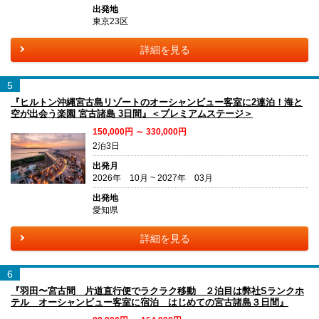
出発地
東京23区
詳細を見る
5
『ヒルトン沖縄宮古島リゾートのオーシャンビュー客室に2連泊！海と
空が出会う楽園 宮古諸島 3日間』＜プレミアムステージ＞
150,000円 ～ 330,000円
2泊3日
出発月
2026年 10月 ~ 2027年 03月
出発地
愛知県
詳細を見る
6
『羽田〜宮古間 片道直行便でラクラク移動 ２泊目は弊社Sランクホ
テル オーシャンビュー客室に宿泊 はじめての宮古諸島３日間』