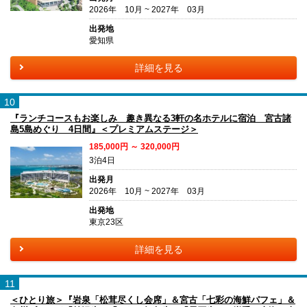
2026年 10月 ~ 2027年 03月
出発地
愛知県
詳細を見る
10
『ランチコースもお楽しみ 趣き異なる3軒の名ホテルに宿泊 宮古諸
島5島めぐり 4日間』＜プレミアムステージ＞
185,000円 ～ 320,000円
3泊4日
出発月
2026年 10月 ~ 2027年 03月
出発地
東京23区
詳細を見る
11
＜ひとり旅＞『岩泉「松茸尽くし会席」＆宮古「七彩の海鮮パフェ」＆