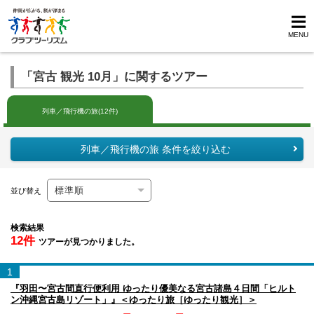
MENU
「宮古 観光 10月」に関するツアー
列車／飛行機の旅(12件)
列車／飛行機の旅 条件を絞り込む
並び替え
検索結果
12件
ツアーが見つかりました。
1
『羽田〜宮古間直行便利用 ゆったり優美なる宮古諸島４日間「ヒルト
ン沖縄宮古島リゾート」』＜ゆったり旅［ゆったり観光］＞