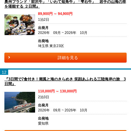
奥州ブランド「前沢牛」「いわて短角牛」「雫石牛」 岩手の山海の幸
を堪能する ２日間』
89,900円 ～ 94,900円
1泊2日
出発月
2026年 09月 ~ 2026年 10月
出発地
埼玉県 東京23区
詳細を見る
12
『3日間で7食付き！潮風と海のきらめき 笑顔あふれる三陸海岸の旅 3
日間』
110,000円 ～ 130,000円
2泊3日
出発月
2026年 09月 ~ 2026年 10月
出発地
愛知県