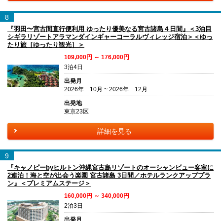
8
『羽田〜宮古間直行便利用 ゆったり優美なる宮古諸島４日間』＜3泊目
シギラリゾートアラマンダインギャーコーラルヴィレッジ宿泊＞＜ゆっ
たり旅［ゆったり観光］＞
109,000円 ～ 176,000円
3泊4日
出発月
2026年 10月 ~ 2026年 12月
出発地
東京23区
詳細を見る
9
『キャノピーbyヒルトン沖縄宮古島リゾートのオーシャンビュー客室に
2連泊！海と空が出会う楽園 宮古諸島 3日間／ホテルランクアッププラ
ン』＜プレミアムステージ＞
160,000円 ～ 340,000円
2泊3日
出発月