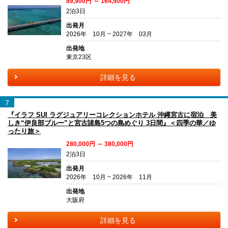
89,900円 ～ 164,900円
2泊3日
出発月
2026年 10月 ~ 2027年 03月
出発地
東京23区
詳細を見る
7
『イラフ SUI ラグジュアリーコレクションホテル 沖縄宮古に宿泊 美
しき“伊良部ブルー”と宮古諸島5つの島めぐり 3日間』＜四季の華／ゆ
ったり旅＞
280,000円 ～ 380,000円
2泊3日
出発月
2026年 10月 ~ 2026年 11月
出発地
大阪府
詳細を見る