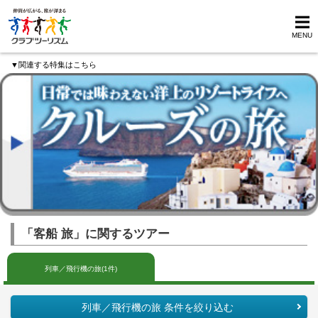
MENU
▼関連する特集はこちら
「客船 旅」に関するツアー
列車／飛行機の旅(1件)
列車／飛行機の旅 条件を絞り込む