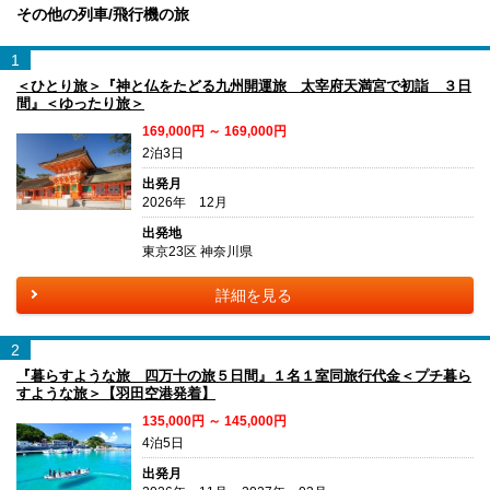
その他の列車/飛行機の旅
1
＜ひとり旅＞『神と仏をたどる九州開運旅 太宰府天満宮で初詣 ３日
間』＜ゆったり旅＞
169,000円 ～ 169,000円
2泊3日
出発月
2026年 12月
出発地
東京23区 神奈川県
詳細を見る
2
『暮らすような旅 四万十の旅５日間』１名１室同旅行代金＜プチ暮ら
すような旅＞【羽田空港発着】
135,000円 ～ 145,000円
4泊5日
出発月