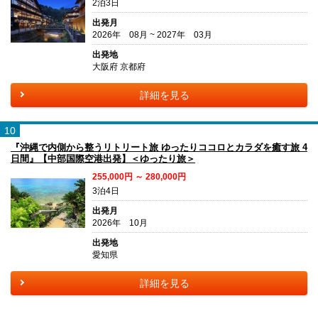
2泊3日
出発月
2026年 08月 ~ 2027年 03月
出発地
大阪府 京都府
詳細を見る
10
『沖縄で内側から整うリトリート旅 ゆったりココロとカラダを癒す旅 4
日間』【中部国際空港出発】＜ゆったり旅＞
255,000円 ～ 280,000円
3泊4日
出発月
2026年 10月
出発地
愛知県
詳細を見る