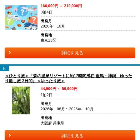
160,000円 ～ 210,000円
3泊4日
出発月
2026年 10月
出発地
東京23区
詳細を見る
5
＜ひとり旅＞『森の温泉リゾートに約17時間滞在 但馬・神鍋 ゆった
り癒し旅 2日間』＜ゆったり旅＞
44,900円 ～ 59,900円
1泊2日
出発月
2026年 08月 ~ 2026年 10月
出発地
大阪府 兵庫県
詳細を見る