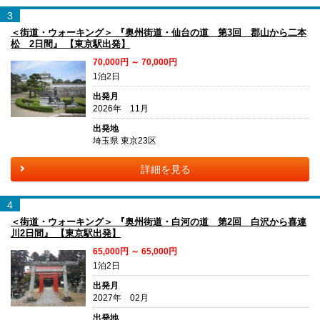
3
＜街道・ウォーキング＞ 『奥州街道・仙台の道 第3回 郡山から二本
松 2日間』 【東京駅出発】
70,000円 ～ 70,000円
1泊2日
出発月
2026年 11月
出発地
埼玉県 東京23区
詳細を見る
4
＜街道・ウォーキング＞ 『奥州街道・白河の道 第2回 白沢から喜連
川2日間』 【東京駅出発】
65,000円 ～ 65,000円
1泊2日
出発月
2027年 02月
出発地