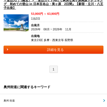
＜登山入門（縦走）＞『登山ガイド同行で爽快な美ヶ原高原トレッキン
グ 初めての登山 in 日本百名山・美ヶ原 2日間』【新宿・立川・八王
子出発】
53,900円 ～ 63,900円
1泊2日
出発月
2026年 08月 ~ 2026年 11月
出発地
東京23区 多摩・西東京等 長野県
詳細を見る
1
奥州街道に関連するキーワード
奥州 街道