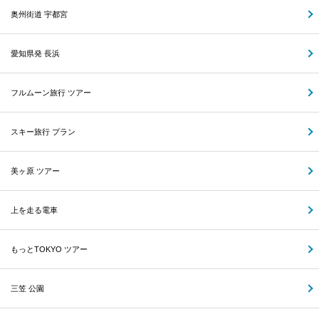
奥州街道 宇都宮
愛知県発 長浜
フルムーン旅行 ツアー
スキー旅行 プラン
美ヶ原 ツアー
上を走る電車
もっとTOKYO ツアー
三笠 公園