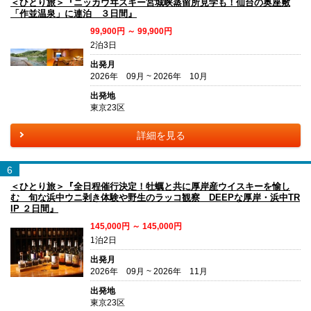
＜ひとり旅＞『ニッカウヰスキー宮城峡蒸留所見学も！仙台の奥座敷
「作並温泉」に連泊 ３日間』
99,900円 ～ 99,900円
2泊3日
出発月
2026年 09月 ~ 2026年 10月
出発地
東京23区
詳細を見る
6
＜ひとり旅＞『全日程催行決定！牡蠣と共に厚岸産ウイスキーを愉し
む 旬な浜中ウニ剥き体験や野生のラッコ観察 DEEPな厚岸・浜中TR
IP ２日間』
145,000円 ～ 145,000円
1泊2日
出発月
2026年 09月 ~ 2026年 11月
出発地
東京23区