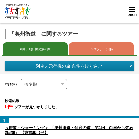
MENU
「奥州街道」に関するツアー
列車／飛行機の旅(6件)
バスツアー(6件)
列車／飛行機の旅 条件を絞り込む
並び替え
検索結果
6件
ツアーが見つかりました。
1
＜街道・ウォーキング＞ 『奥州街道・仙台の道 第1回 白河から笠石
2日間』 【東京駅出発】