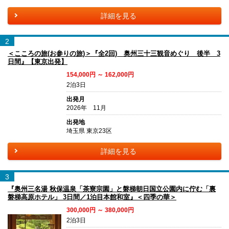
詳細を見る
2
＜こころの旅(お参りの旅)＞『全2回) 奥州三十三観音めぐり 後半 3
日間』【東京出発】
154,000円 ～ 162,000円
2泊3日
出発月
2026年 11月
出発地
埼玉県 東京23区
詳細を見る
3
『奥州三名湯 秋保温泉「茶寮宗園」と磐梯朝日国立公園内に佇む「裏
磐梯高原ホテル」 3日間／1泊目本館和室』＜四季の華＞
300,000円 ～ 380,000円
2泊3日