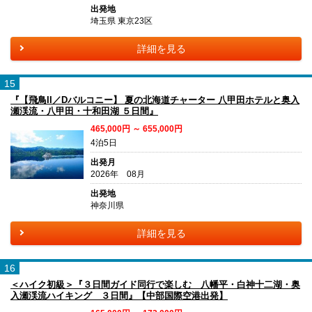
出発地
埼玉県 東京23区
詳細を見る
15
『【飛鳥II／Dバルコニー】 夏の北海道チャーター 八甲田ホテルと奥入
瀬渓流・八甲田・十和田湖 ５日間』
465,000円 ～ 655,000円
4泊5日
出発月
2026年 08月
出発地
神奈川県
詳細を見る
16
＜ハイク初級＞『３日間ガイド同行で楽しむ 八幡平・白神十二湖・奥
入瀬渓流ハイキング ３日間』【中部国際空港出発】