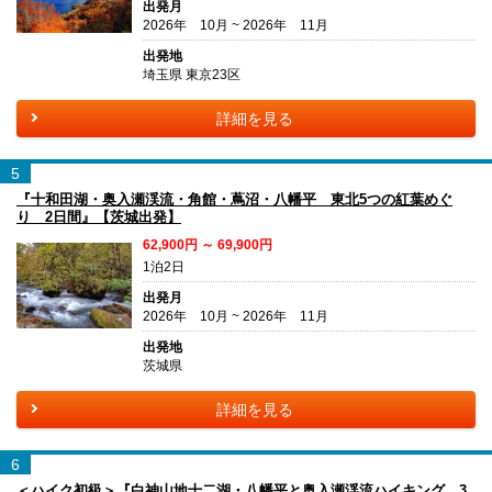
出発月
2026年 10月 ~ 2026年 11月
出発地
埼玉県 東京23区
詳細を見る
5
『十和田湖・奥入瀬渓流・角館・蔦沼・八幡平 東北5つの紅葉めぐ
り 2日間』【茨城出発】
62,900円 ～ 69,900円
1泊2日
出発月
2026年 10月 ~ 2026年 11月
出発地
茨城県
詳細を見る
6
＜ハイク初級＞『白神山地十二湖・八幡平と奥入瀬渓流ハイキング 3