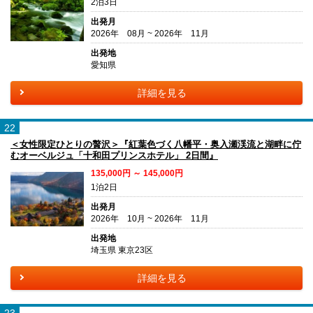
2泊3日
出発月
2026年 08月 ~ 2026年 11月
出発地
愛知県
詳細を見る
22
＜女性限定ひとりの贅沢＞『紅葉色づく八幡平・奥入瀬渓流と湖畔に佇
むオーベルジュ「十和田プリンスホテル」 2日間』
135,000円 ～ 145,000円
1泊2日
出発月
2026年 10月 ~ 2026年 11月
出発地
埼玉県 東京23区
詳細を見る
23