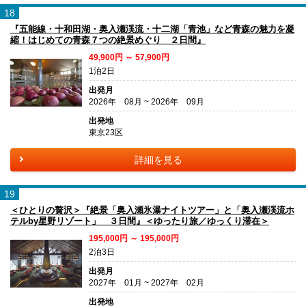
18
『五能線・十和田湖・奥入瀬渓流・十二湖「青池」など青森の魅力を凝
縮！はじめての青森７つの絶景めぐり ２日間』
49,900円 ～ 57,900円
1泊2日
出発月
2026年 08月 ~ 2026年 09月
出発地
東京23区
詳細を見る
19
＜ひとりの贅沢＞『絶景「奥入瀬氷瀑ナイトツアー」と「奥入瀬渓流ホ
テルby星野リゾート」 ３日間』＜ゆったり旅／ゆっくり滞在＞
195,000円 ～ 195,000円
2泊3日
出発月
2027年 01月 ~ 2027年 02月
出発地