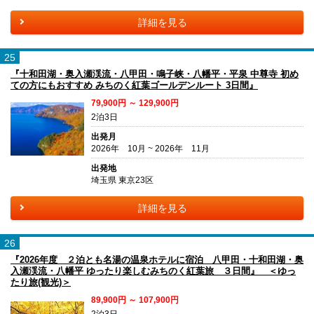
詳細を見る
25
『十和田湖・奥入瀬渓流・八甲田・鳴子峡・八幡平・平泉 中尊寺 初め
ての方にもおすすめ みちのく紅葉ゴールデンルート 3日間』
79,900円 ～ 129,900円
2泊3日
出発月
2026年 10月 ~ 2026年 11月
出発地
埼玉県 東京23区
詳細を見る
26
『2026年度 ２泊とも名湯の温泉ホテルに宿泊 八甲田・十和田湖・奥
入瀬渓流・八幡平 ゆったり楽しむみちのく紅葉旅 ３日間』 ＜ゆっ
たり旅(観光)＞
89,900円 ～ 107,900円
2泊3日