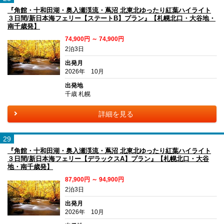
『角館・十和田湖・奥入瀬渓流・蔦沼 北東北ゆったり紅葉ハイライト
３日間/新日本海フェリー【ステートB】プラン』【札幌北口・大谷地・
南千歳発】
74,900円 ～ 74,900円
2泊3日
出発月
2026年 10月
出発地
千歳 札幌
詳細を見る
29
『角館・十和田湖・奥入瀬渓流・蔦沼 北東北ゆったり紅葉ハイライト
３日間/新日本海フェリー【デラックスA】プラン』【札幌北口・大谷
地・南千歳発】
87,900円 ～ 94,900円
2泊3日
出発月
2026年 10月