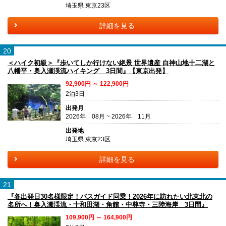
埼玉県 東京23区
詳細を見る
20
＜ハイク初級＞『歩いてしか行けない絶景 世界遺産 白神山地十二湖と
八幡平・奥入瀬渓流ハイキング 3日間』【東京出発】
92,900円 ～ 122,900円
2泊3日
出発月
2026年 08月 ~ 2026年 11月
出発地
埼玉県 東京23区
詳細を見る
21
『各出発日30名様限定！バスガイド同乗！2026年に訪れたい北東北の
名所へ！奥入瀬渓流・十和田湖・角館・中尊寺・三陸海岸 3日間』
109,900円 ～ 164,900円