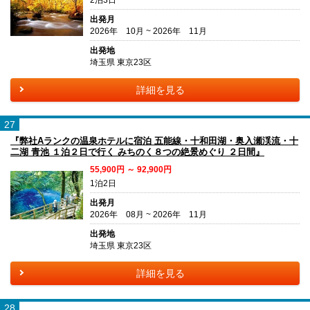
出発月
2026年 10月 ~ 2026年 11月
出発地
埼玉県 東京23区
詳細を見る
27
『弊社Aランクの温泉ホテルに宿泊 五能線・十和田湖・奥入瀬渓流・十
二湖 青池 １泊２日で行く みちのく８つの絶景めぐり ２日間』
55,900円 ～ 92,900円
1泊2日
出発月
2026年 08月 ~ 2026年 11月
出発地
埼玉県 東京23区
詳細を見る
28