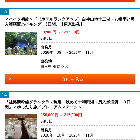
13
＜ハイク初級＞『（ホテルランクアップ）白神山地十二湖・八幡平と奥
入瀬渓流ハイキング 3日間』【東京出発】
99,900円 ～ 129,900円
2泊3日
出発月
2026年 08月 ~ 2026年 11月
出発地
埼玉県 東京23区
詳細を見る
14
『往路新幹線グランクラス利用 秋めく十和田湖・奥入瀬渓流 ３日
間』＜ゆったり旅／プレミアムステージ＞
150,000円 ～ 215,000円
2泊3日
出発月
2026年 10月 ~ 2026年 11月