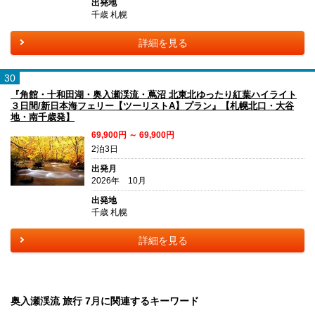
出発地
千歳 札幌
詳細を見る
30
『角館・十和田湖・奥入瀬渓流・蔦沼 北東北ゆったり紅葉ハイライト
３日間/新日本海フェリー【ツーリストA】プラン』【札幌北口・大谷
地・南千歳発】
69,900円 ～ 69,900円
2泊3日
出発月
2026年 10月
出発地
千歳 札幌
詳細を見る
奥入瀬渓流 旅行 7月に関連するキーワード