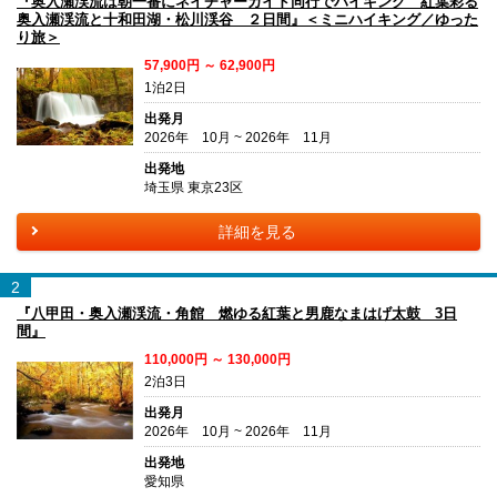
『奥入瀬渓流は朝一番にネイチャーガイド同行でハイキング 紅葉彩る
奥入瀬渓流と十和田湖・松川渓谷 ２日間』＜ミニハイキング／ゆった
り旅＞
57,900円 ～ 62,900円
1泊2日
出発月
2026年 10月 ~ 2026年 11月
出発地
埼玉県 東京23区
詳細を見る
2
『八甲田・奥入瀬渓流・角館 燃ゆる紅葉と男鹿なまはげ太鼓 3日
間』
110,000円 ～ 130,000円
2泊3日
出発月
2026年 10月 ~ 2026年 11月
出発地
愛知県