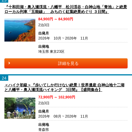
『十和田湖・奥入瀬渓流・八幡平 松川渓谷・白神山地「青池」と絶景
ローカル列車「五能線」 みちのく紅葉絶景めぐり ３日間』
84,900円 ～ 84,900円
2泊3日
出発月
2026年 10月 ~ 2026年 11月
出発地
埼玉県 東京23区
詳細を見る
24
＜ハイク初級＞『歩いてしか行けない絶景！世界遺産 白神山地十二湖
と八幡平・奥入瀬渓流ハイキング 3日間』【盛岡集合】
72,900円 ～ 102,900円
2泊3日
出発月
2026年 08月 ~ 2026年 11月
出発地
青森県