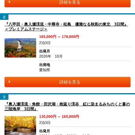
詳細を見る
8
『八甲田・奥入瀬渓流・中尊寺・松島 優雅なる秋彩の東北 3日間』
＜プレミアムステージ＞
165,000円 ～ 178,000円
2泊3日
出発月
2026年 10月
出発地
愛知県
詳細を見る
9
『奥入瀬渓流・角館・田沢湖・抱返り渓谷 紅に染まるみちのくと蒼の
三陸海岸 3日間』
130,000円 ～ 165,000円
2泊3日
出発月