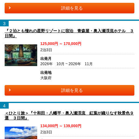
詳細を見る
3
『２泊とも憧れの星野リゾートに宿泊 青森屋・奥入瀬渓流ホテル ３
日間』
125,000円 ～ 170,000円
2泊3日
出発月
2026年 10月 ~ 2026年 11月
出発地
大阪府
詳細を見る
4
＜ひとり旅＞『十和田・八幡平・奥入瀬渓流 紅葉が織りなす秋景色９
選 ３日間』
134,000円 ～ 139,000円
2泊3日