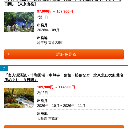
日間』【東京出発】
97,900円 ～ 107,900円
2泊3日
出発月
2026年 09月
出発地
埼玉県 東京23区
詳細を見る
7
『奥入瀬渓流・十和田湖・中尊寺・角館・松島など 北東北10の紅葉名
所めぐり ３日間』
109,900円 ～ 114,900円
2泊3日
出発月
2026年 10月 ~ 2026年 11月
出発地
大阪府 京都府