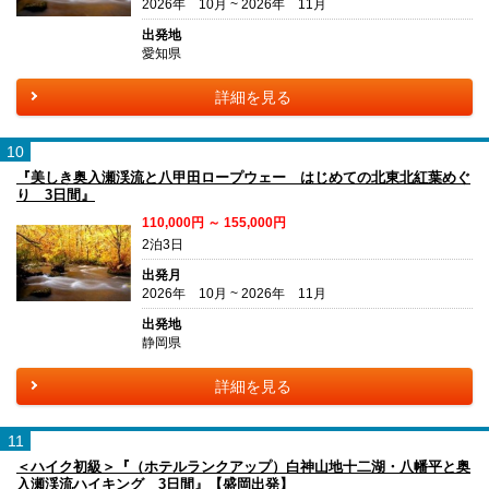
2026年 10月 ~ 2026年 11月
出発地
愛知県
詳細を見る
10
『美しき奥入瀬渓流と八甲田ロープウェー はじめての北東北紅葉めぐ
り 3日間』
110,000円 ～ 155,000円
2泊3日
出発月
2026年 10月 ~ 2026年 11月
出発地
静岡県
詳細を見る
11
＜ハイク初級＞『（ホテルランクアップ）白神山地十二湖・八幡平と奥
入瀬渓流ハイキング 3日間』【盛岡出発】