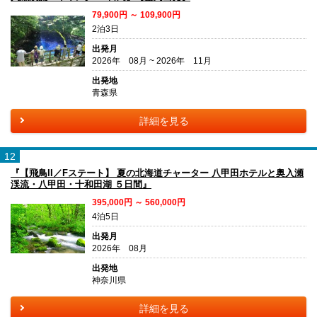
79,900円 ～ 109,900円
2泊3日
出発月
2026年 08月 ~ 2026年 11月
出発地
青森県
詳細を見る
12
『【飛鳥II／Fステート】 夏の北海道チャーター 八甲田ホテルと奥入瀬
渓流・八甲田・十和田湖 ５日間』
395,000円 ～ 560,000円
4泊5日
出発月
2026年 08月
出発地
神奈川県
詳細を見る