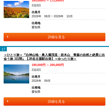
165,000円 ～ 172,000円
2泊3日
出発月
2026年 08月 ~ 2026年 10月
出発地
愛知県
詳細を見る
17
＜ひとり旅＞『白神山地・奥入瀬渓流・岩木山 青森の自然と絶景に出
会う旅 3日間』【JR名古屋駅出発】＜ゆったり旅＞
190,000円 ～ 200,000円
2泊3日
出発月
2026年 09月
出発地
愛知県
詳細を見る