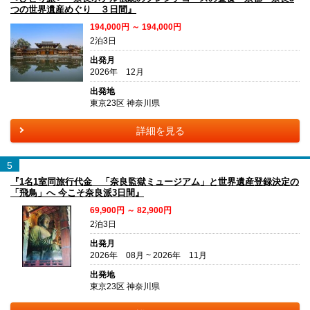
つの世界遺産めぐり ３日間』
194,000円 ～ 194,000円
2泊3日
出発月
2026年 12月
出発地
東京23区 神奈川県
詳細を見る
5
『1名1室同旅行代金 「奈良監獄ミュージアム」と世界遺産登録決定の
「飛鳥」へ 今こそ奈良派3日間』
69,900円 ～ 82,900円
2泊3日
出発月
2026年 08月 ~ 2026年 11月
出発地
東京23区 神奈川県