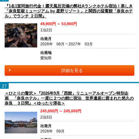
『1名1室同旅行代金！露天風呂完備の弊社Aランクホテル宿泊！美しき
「奈良監獄ミュージアム by 星野リゾート」と関西の迎賓館「奈良ホテ
ル」でランチ ２日間』
49,900円 ～ 53,900円
1泊2日
出発月
2026年 08月 ~ 2027年 03月
出発地
愛知県
詳細を見る
27
＜ひとりの贅沢＞『2026年9月「西館」リニューアルオープン特別企
画 「奈良ホテル」一度に２つの館に宿泊 世界遺産に囲まれた悠久の
奈良 ３日間』＜ゆったり滞在＞
245,000円 ～ 245,000円
2泊3日
出発月
2026年 09月