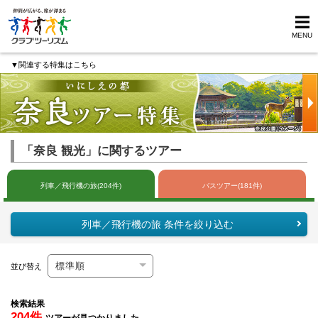
MENU
▼関連する特集はこちら
「奈良 観光」に関するツアー
列車／飛行機の旅(204件)
バスツアー(181件)
列車／飛行機の旅 条件を絞り込む
並び替え
検索結果
204件
ツアーが見つかりました。