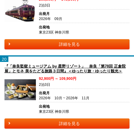
2泊3日
出発月
2026年 09月
出発地
東京23区 神奈川県
詳細を見る
20
『「奈良監獄ミュージアム by 星野リゾート」 奈良「第78回 正倉院
展」とモネ 美をたどる旅路３日間』＜ゆったり旅・ゆったり観光＞
92,900円 ～ 109,900円
2泊3日
出発月
2026年 10月 ~ 2026年 11月
出発地
東京23区 神奈川県
詳細を見る