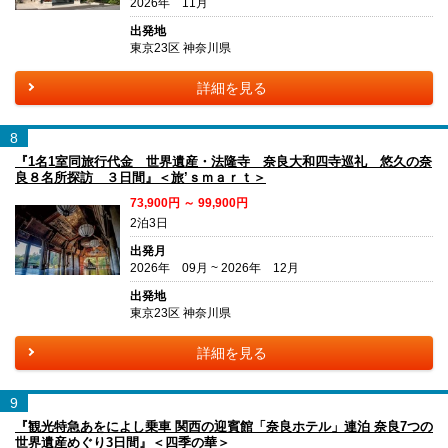
2026年 11月
出発地
東京23区 神奈川県
詳細を見る
8
『1名1室同旅行代金 世界遺産・法隆寺 奈良大和四寺巡礼 悠久の奈
良８名所探訪 ３日間』＜旅’ｓｍａｒｔ＞
73,900円 ～ 99,900円
2泊3日
出発月
2026年 09月 ~ 2026年 12月
出発地
東京23区 神奈川県
詳細を見る
9
『観光特急あをによし乗車 関西の迎賓館「奈良ホテル」連泊 奈良7つの
世界遺産めぐり3日間』＜四季の華＞