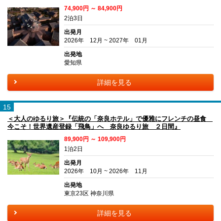
74,900円 ～ 84,900円
2泊3日
出発月
2026年 12月 ~ 2027年 01月
出発地
愛知県
詳細を見る
15
＜大人のゆるり旅＞『伝統の「奈良ホテル」で優雅にフレンチの昼食
今こそ！世界遺産登録「飛鳥」へ 奈良ゆるり旅 ２日間』
89,900円 ～ 109,900円
1泊2日
出発月
2026年 10月 ~ 2026年 11月
出発地
東京23区 神奈川県
詳細を見る