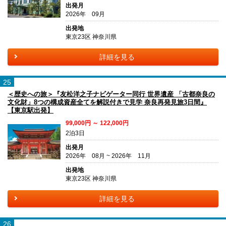
出発月
2026年 09月
出発地
東京23区 神奈川県
詳細を見る
25
＜歴史への旅＞『友松洋之子ナビゲーター同行 世界遺産 「古都奈良の
文化財」8つの構成資産全てを解説付きで見学 奈良再発見旅3日間』
【東京駅出発】
99,000円 ～ 122,000円
2泊3日
出発月
2026年 08月 ~ 2026年 11月
出発地
東京23区 神奈川県
詳細を見る
26