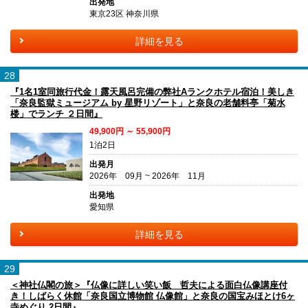
出発地
東京23区 神奈川県
詳細を見る
28
『1名1室同旅行代金！露天風呂完備の弊社Aランクホテル宿泊！美しき
「奈良監獄ミュージアム by 星野リゾート」と奈良の老舗料亭「菊水
楼」でランチ ２日間』
49,900円 ～ 55,900円
1泊2日
出発月
2026年 09月 ~ 2026年 11月
出発地
愛知県
詳細を見る
29
＜神社仏閣の旅＞『仏像に詳しい笑い飯 哲夫による面白仏像講座付
き！しばらく休館「奈良国立博物館 仏像館」と奈良の国宝みほとけ6ヶ
寺めぐり 2日間』