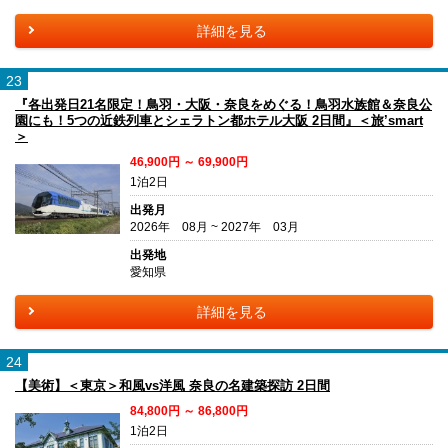
詳細を見る
23
『各出発日21名限定！鳥羽・大阪・奈良をめぐる！鳥羽水族館＆奈良公
園にも！5つの近鉄列車とシェラトン都ホテル大阪 2日間』＜旅’smart
＞
46,900円 ～ 69,900円
1泊2日
出発月
2026年 08月 ~ 2027年 03月
出発地
愛知県
詳細を見る
24
【美術】＜東京＞和風vs洋風 奈良の名建築探訪 2日間
84,800円 ～ 86,800円
1泊2日