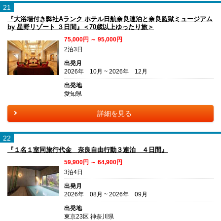
21
『大浴場付き弊社Aランク ホテル日航奈良連泊と奈良監獄ミュージアム
by 星野リゾート ３日間』＜70歳以上ゆったり旅＞
75,000円 ～ 95,000円
2泊3日
出発月
2026年 10月 ~ 2026年 12月
出発地
愛知県
詳細を見る
22
『１名１室同旅行代金 奈良自由行動３連泊 ４日間』
59,900円 ～ 64,900円
3泊4日
出発月
2026年 08月 ~ 2026年 09月
出発地
東京23区 神奈川県