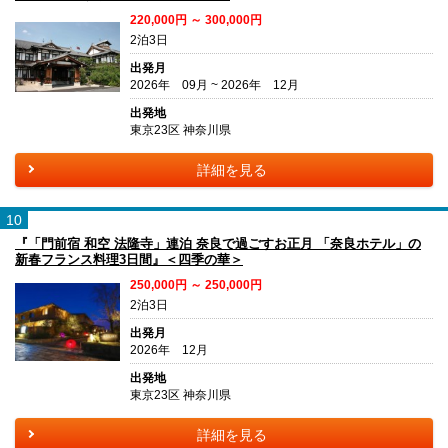
220,000円 ～ 300,000円
2泊3日
出発月
2026年 09月 ~ 2026年 12月
出発地
東京23区 神奈川県
詳細を見る
10
『「門前宿 和空 法隆寺」連泊 奈良で過ごすお正月 「奈良ホテル」の
新春フランス料理3日間』＜四季の華＞
250,000円 ～ 250,000円
2泊3日
出発月
2026年 12月
出発地
東京23区 神奈川県
詳細を見る