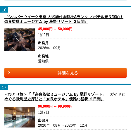
16
『シルバーウイーク出発 大浴場付き弊社Aランク ノボテル奈良宿泊！
奈良監獄ミュージアム by 星野リゾート ２日間』
45,000円 ～ 50,000円
1泊2日
出発月
2026年 09月
出発地
愛知県
詳細を見る
17
＜ひとり旅＞『「奈良監獄ミュージアム by 星野リゾート」 ガイドと
めぐる飛鳥歴史探訪と「奈良ホテル」優雅な昼餐 ２日間』
96,900円 ～ 99,900円
1泊2日
出発月
2026年 08月 ~ 2026年 12月