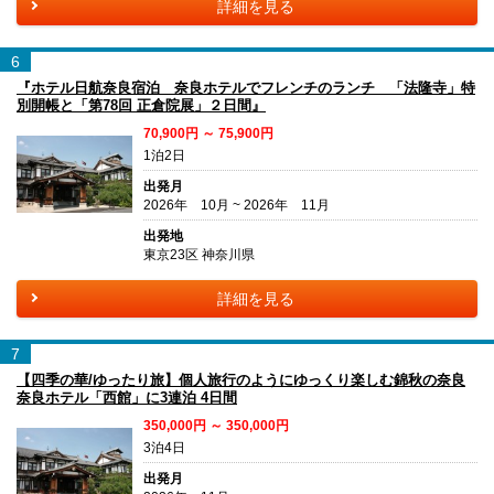
詳細を見る
6
『ホテル日航奈良宿泊 奈良ホテルでフレンチのランチ 「法隆寺」特
別開帳と「第78回 正倉院展」２日間』
70,900円 ～ 75,900円
1泊2日
出発月
2026年 10月 ~ 2026年 11月
出発地
東京23区 神奈川県
詳細を見る
7
【四季の華/ゆったり旅】個人旅行のようにゆっくり楽しむ錦秋の奈良
奈良ホテル「西館」に3連泊 4日間
350,000円 ～ 350,000円
3泊4日
出発月