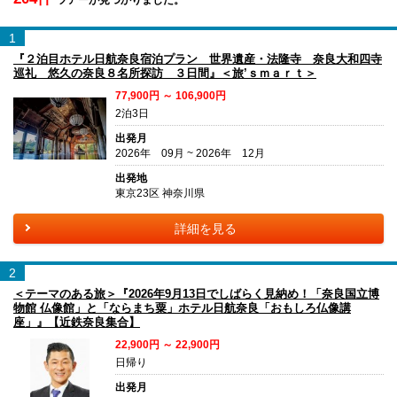
1
『２泊目ホテル日航奈良宿泊プラン 世界遺産・法隆寺 奈良大和四寺
巡礼 悠久の奈良８名所探訪 ３日間』＜旅’ｓｍａｒｔ＞
77,900円 ～ 106,900円
2泊3日
出発月
2026年 09月 ~ 2026年 12月
出発地
東京23区 神奈川県
詳細を見る
2
＜テーマのある旅＞『2026年9月13日でしばらく見納め！「奈良国立博
物館 仏像館」と「ならまち粟」ホテル日航奈良「おもしろ仏像講
座」』【近鉄奈良集合】
22,900円 ～ 22,900円
日帰り
出発月