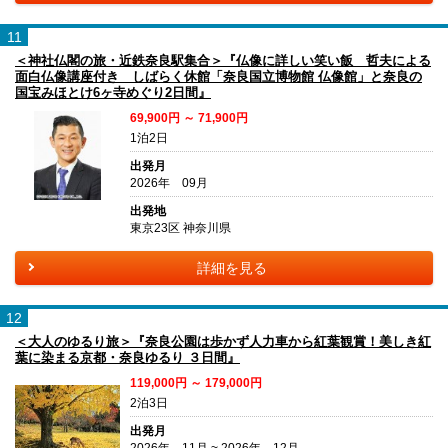
11
＜神社仏閣の旅・近鉄奈良駅集合＞『仏像に詳しい笑い飯 哲夫による
面白仏像講座付き しばらく休館「奈良国立博物館 仏像館」と奈良の
国宝みほとけ6ヶ寺めぐり2日間』
69,900円 ～ 71,900円
1泊2日
出発月
2026年 09月
出発地
東京23区 神奈川県
詳細を見る
12
＜大人のゆるり旅＞『奈良公園は歩かず人力車から紅葉観賞！美しき紅
葉に染まる京都・奈良ゆるり ３日間』
119,000円 ～ 179,000円
2泊3日
出発月
2026年 11月 ~ 2026年 12月