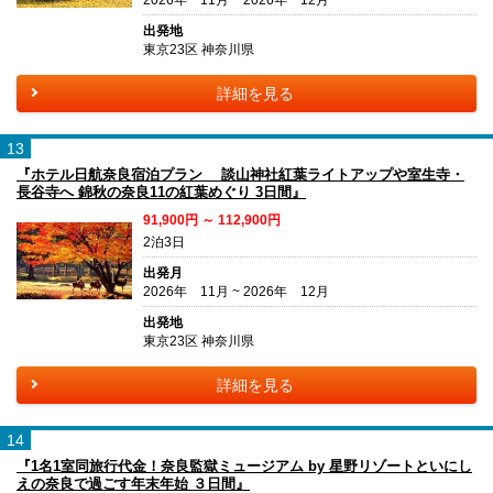
出発地
東京23区 神奈川県
詳細を見る
13
『ホテル日航奈良宿泊プラン 談山神社紅葉ライトアップや室生寺・
長谷寺へ 錦秋の奈良11の紅葉めぐり 3日間』
91,900円 ～ 112,900円
2泊3日
出発月
2026年 11月 ~ 2026年 12月
出発地
東京23区 神奈川県
詳細を見る
14
『1名1室同旅行代金！奈良監獄ミュージアム by 星野リゾートといにし
えの奈良で過ごす年末年始 ３日間』