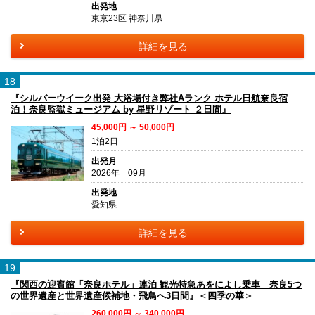
出発地
東京23区 神奈川県
詳細を見る
18
『シルバーウイーク出発 大浴場付き弊社Aランク ホテル日航奈良宿
泊！奈良監獄ミュージアム by 星野リゾート ２日間』
45,000円 ～ 50,000円
1泊2日
出発月
2026年 09月
出発地
愛知県
詳細を見る
19
『関西の迎賓館「奈良ホテル」連泊 観光特急あをによし乗車 奈良5つ
の世界遺産と世界遺産候補地・飛鳥へ3日間』＜四季の華＞
260,000円 ～ 340,000円