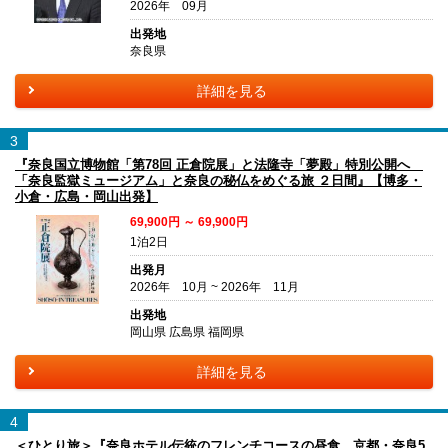
2026年 09月
出発地
奈良県
詳細を見る
3
『奈良国立博物館「第78回 正倉院展」と法隆寺「夢殿」特別公開へ
「奈良監獄ミュージアム」と奈良の秘仏をめぐる旅 ２日間』【博多・
小倉・広島・岡山出発】
69,900円 ～ 69,900円
1泊2日
出発月
2026年 10月 ~ 2026年 11月
出発地
岡山県 広島県 福岡県
詳細を見る
4
＜ひとり旅＞『奈良ホテル伝統のフレンチコースの昼食 京都・奈良5