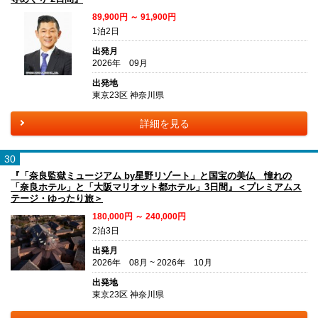
89,900円 ～ 91,900円
1泊2日
出発月
2026年 09月
出発地
東京23区 神奈川県
詳細を見る
30
『「奈良監獄ミュージアム by星野リゾート」と国宝の美仏 憧れの
「奈良ホテル」と「大阪マリオット都ホテル」3日間』＜プレミアムス
テージ・ゆったり旅＞
180,000円 ～ 240,000円
2泊3日
出発月
2026年 08月 ~ 2026年 10月
出発地
東京23区 神奈川県